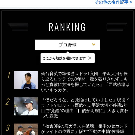
その他の名作記事 >
RANKING
プロ野球
×
ここから競技を選択できます
最新
24時間
週間
仙台育英で準優勝→ドラ1入団…平沢大河が振
り返るロッテでの9年間「殻を破りきれず…も
っと貪欲に方法を探していたら」「西武移籍は
いいキッカケ」
「僕だろうな、と覚悟はしていました」現役ド
ラフトでロッテ→西武へ…平沢大河が移籍2年
目で“覚醒”の理由「目的が明確に」大きく変わ
った意識
「校舎3階の窓ガラスを破壊、相手のセカンド
がライトの位置に」阪神“不動の中軸”佐藤輝