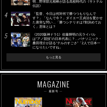
明…野球部元相棒が語る高校時代の《サトテル
伝説》
「監督、今日は何対何で勝つつもりなんで
す？」「なんで今？」ダイエー王貞治を驚かせ
た唐突な問い…「勝つシナリオは7割決めてお
く」意味とは？
《2020阪神ドラ1》佐藤輝明の元ライバル
は“アノ競技”の日本代表に？…パナソニック・
桑田理介が語る“テルのすごさ”「2人で日本一
になりたいですね」
もっと見る
MAGAZINE
最新号