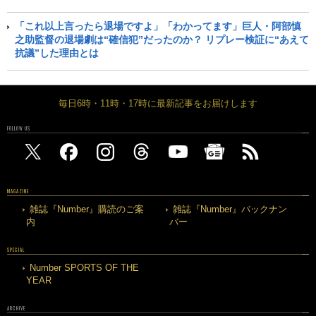
「これ以上言ったら退場ですよ」「わかってます」巨人・阿部慎
之助監督の退場劇は“確信犯”だったのか？ リプレー検証に“あえて
抗議”した理由とは
毎日6時・11時・17時に最新記事をお届けします
FOLLOW US
MAGAZINE
雑誌『Number』購読のご案
雑誌『Number』バックナン
内
バー
SPECIAL
Number SPORTS OF THE
YEAR
ARCHIVE