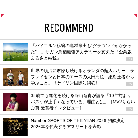
RECOMMEND
「バイエルン移籍の逸材輩出も“グラウンドがなかっ
た”…」サガン鳥栖最強アカデミーを変えた『企業版
ふるさと納税』
PR
世界の頂点に君臨し続けるオランダの超人ハリー・ラ
ブレイセンと日本のエースの太田海也「絶対王者から
学ぶこと」《ケイリン国際対談②》
PR
38歳でも進化を続ける篠山竜青が語る「10年前より
バスケが上手くなっている」理由とは。［MVVりらい
ぶ賞 受賞者インタビュー］
PR
Number SPORTS OF THE YEAR 2026 開催決定！
2026年を代表するアスリートを表彰