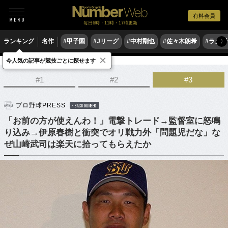
有料会員
毎日6時・11時・17時更新
ランキング
名作
#甲子園
#Jリーグ
#中村剛也
#佐々木朗希
#ラグ
〉
×
今人気の記事が競技ごとに探せます
野球
プロ野球
#1
#2
#3
プロ野球PRESS
BACK NUMBER
「お前の方が使えんわ！」電撃トレード→監督室に怒鳴
り込み→伊原春樹と衝突でオリ戦力外「問題児だな」な
ぜ山崎武司は楽天に拾ってもらえたか