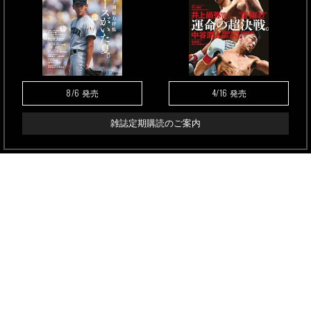
8/6
4/16
発売
発売
雑誌定期購読のご案内