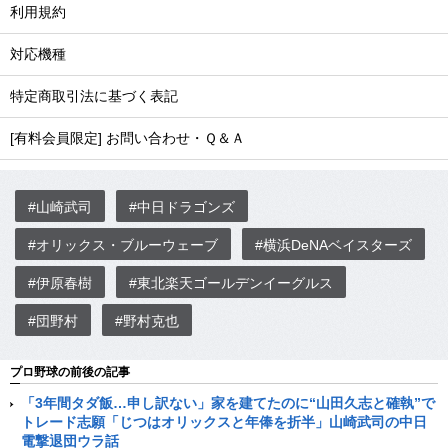
利用規約
対応機種
特定商取引法に基づく表記
[有料会員限定] お問い合わせ・Ｑ＆Ａ
#山崎武司
#中日ドラゴンズ
#オリックス・ブルーウェーブ
#横浜DeNAベイスターズ
#伊原春樹
#東北楽天ゴールデンイーグルス
#団野村
#野村克也
プロ野球の前後の記事
「3年間タダ飯…申し訳ない」家を建てたのに“山田久志と確執”で
トレード志願「じつはオリックスと年俸を折半」山崎武司の中日
電撃退団ウラ話