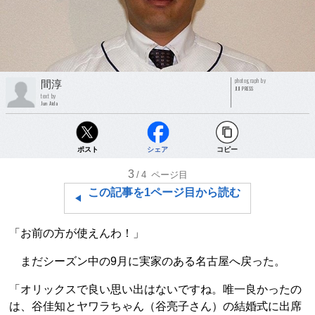
photograph by
間淳
JIJI PRESS
text by
Jun Aida
ポスト
シェア
コピー
3
/4
ページ目
この記事を1ページ目から読む
「お前の方が使えんわ！」
まだシーズン中の9月に実家のある名古屋へ戻った。
「オリックスで良い思い出はないですね。唯一良かったの
は、谷佳知とヤワラちゃん（谷亮子さん）の結婚式に出席