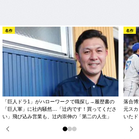
名作
名作
「巨人ドラ1」がハローワークで職探し→履歴書の
落合博
「巨人軍」に社内騒然…「辻内です！買ってくださ
元スカ
い」飛び込み営業も、辻内崇伸の「第二の人生」
いたド