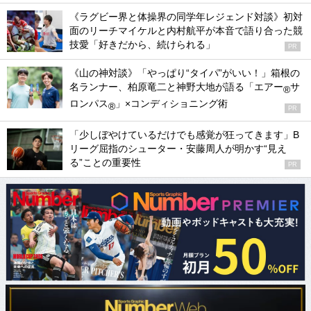
《ラグビー界と体操界の同学年レジェンド対談》初対
面のリーチマイケルと内村航平が本音で語り合った競
技愛「好きだから、続けられる」
PR
《山の神対談》「やっぱり“タイパ”がいい！」箱根の
名ランナー、柏原竜二と神野大地が語る「エアー
サ
®
ロンパス
」×コンディショニング術
®
PR
「少しぼやけているだけでも感覚が狂ってきます」B
リーグ屈指のシューター・安藤周人が明かす“見え
る”ことの重要性
PR