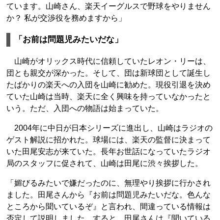
ています。山崎さん、楽天イーグルスで野球をやりません
か？ 私が交渉役を務めますから」
「お前は問題児みたいだな」
山崎がオリックス時代に信頼していたレオン・リーは、
団とも親交が深かった。そして、団は新球団として誕生し
たばかりの楽天への入団を山崎に勧めた。現役引退を決め
ていた山崎は当時、楽天に全く興味を持っていなかったと
いう。ただ、入団への物語は始まっていた。
2004年に中日が日本シリーズに進出し、山崎はラジオの
ゲスト解説に招かれた。球場には、楽天の監督に決まって
いた田尾安志が来ていた。長年お世話になっていたラジオ
局のスタッフに促されて、山崎は田尾に渋々挨拶した。
「媚びるみたいで嫌だったのに、無理やり挨拶に行かされ
ました。田尾さんから『お前は問題児みたいだな。色んな
ところから聞いているぞ』と言われ、間違っている情報は
否定して説明しました。すると、田尾さんは『聞いている