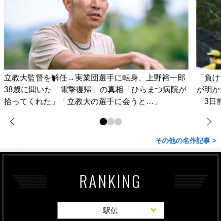
立教大監督を解任→実業団選手に転身、上野裕一郎
「負け
38歳に聞いた「電撃復帰」の真相「ひらまつ病院が
が明か
拾ってくれた」「立教大の選手に会うと…」
「3日
その他の名作記事 >
RANKING
駅伝