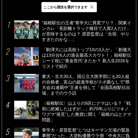
×
ここから競技を選択できます
最新
24時間
週間
“箱根駅伝の王者”青学大に異変アリ？…関東イ
ンカレ「長距離トラック種目で入賞2人だけ」
が意味するものは？ 原晋監督は「合宿、やり
すぎたのかな…」
「駒澤大には高校トップ10の3人が」「創価大
は13分台6人の過去最高スカウト！」箱根駅伝
シード校に“黄金世代”きたか？ 新入生2026を
リストで紹介
東大・京大30人、国公立大医学部にも20人超
の合格者…富山の超進学校がスポ薦なしで“県
大会31連覇中”王者を倒して「全国高校駅伝出
場」までのウラ話
〈箱根駅伝〉山上りの5区にクマはいる？「戦
前に絶滅したはずが…」約70年ぶりにツキノ
ワグマ“発見”した教授に聞く「箱根の山とクマ
問題」
青学大・原晋監督“じつはキーマン欠場の緊急
事態”だった…大逆転優勝ウラ側「中央大に負