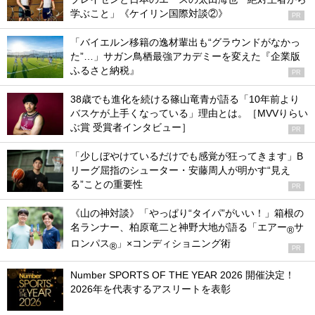
学ぶこと」《ケイリン国際対談②》
PR
「バイエルン移籍の逸材輩出も“グラウンドがなかっ
た”…」サガン鳥栖最強アカデミーを変えた『企業版
ふるさと納税』
PR
38歳でも進化を続ける篠山竜青が語る「10年前より
バスケが上手くなっている」理由とは。［MVVりらい
ぶ賞 受賞者インタビュー］
PR
「少しぼやけているだけでも感覚が狂ってきます」B
リーグ屈指のシューター・安藤周人が明かす“見え
る”ことの重要性
PR
《山の神対談》「やっぱり“タイパ”がいい！」箱根の
名ランナー、柏原竜二と神野大地が語る「エアー
サ
®
ロンパス
」×コンディショニング術
®
PR
Number SPORTS OF THE YEAR 2026 開催決定！
2026年を代表するアスリートを表彰