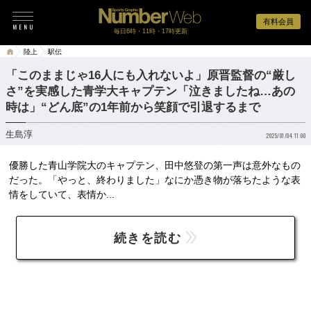
有料会員
毎日6時・11時・17時更新
陸上
駅伝
「このままじゃ16人にも入れないよ」原晋監督の“厳し
さ”を実感した青学大キャプテン「泣きましたね…あの
時は」“どん底”の1年前から笑顔で引退するまで
生島淳
2025/01/04 11:00
優勝した青山学院大のキャプテン、田中悠登の第一声は意外なもの
だった。「やっと、終わりました」なにか憑き物が落ちたような表
情をしていて、表情か...
続きを読む