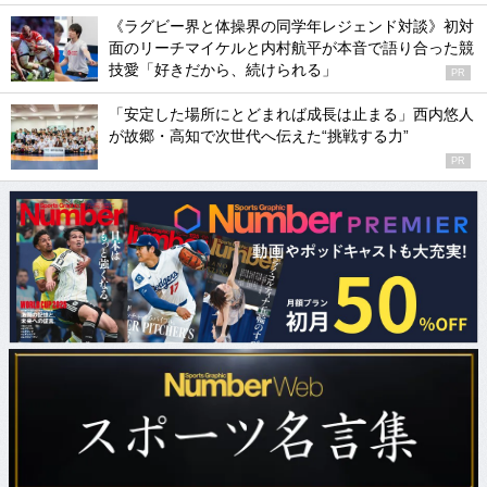
《ラグビー界と体操界の同学年レジェンド対談》初対
面のリーチマイケルと内村航平が本音で語り合った競
技愛「好きだから、続けられる」
PR
「安定した場所にとどまれば成長は止まる」西内悠人
が故郷・高知で次世代へ伝えた“挑戦する力”
PR