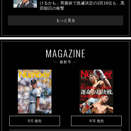
けるかも」胃腸炎で急遽決定の1区16位も…黒
田朝日の衝撃
もっと見る
MAGAZINE
最新号
8/6
4/16
発売
発売