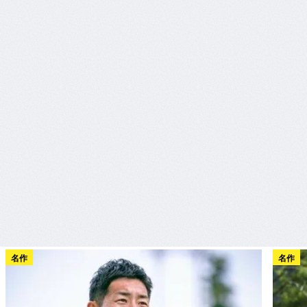
名作
名作