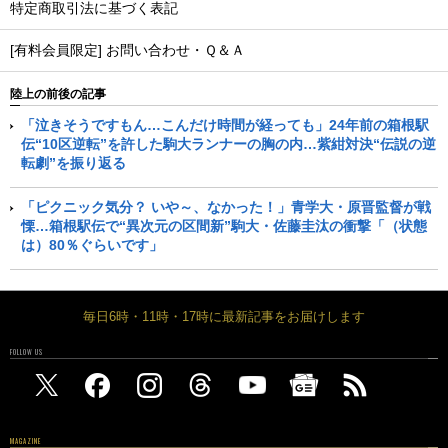
特定商取引法に基づく表記
[有料会員限定] お問い合わせ・Ｑ＆Ａ
陸上の前後の記事
「泣きそうですもん…こんだけ時間が経っても」24年前の箱根駅
伝“10区逆転”を許した駒大ランナーの胸の内…紫紺対決“伝説の逆
転劇”を振り返る
「ピクニック気分？ いや～、なかった！」青学大・原晋監督が戦
慄…箱根駅伝で“異次元の区間新”駒大・佐藤圭汰の衝撃「（状態
は）80％ぐらいです」
毎日6時・11時・17時に最新記事をお届けします
FOLLOW US
MAGAZINE