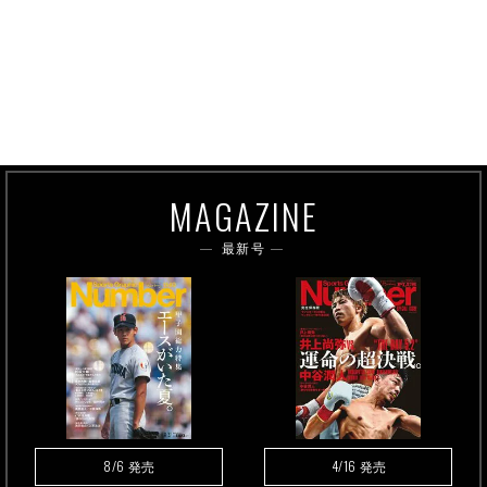
MAGAZINE
最新号
8/6
4/16
発売
発売