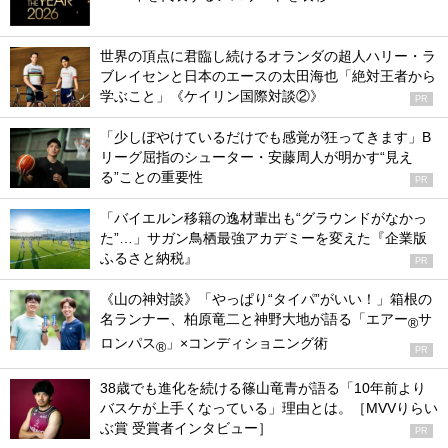
世界の頂点に君臨し続けるオランダの超人ハリー・ラ
ブレイセンと日本のエースの太田海也「絶対王者から
学ぶこと」《ケイリン国際対談②》
PR
「少しぼやけているだけでも感覚が狂ってきます」B
リーグ屈指のシューター・安藤周人が明かす“見え
る”ことの重要性
PR
「バイエルン移籍の逸材輩出も“グラウンドがなかっ
た”…」サガン鳥栖最強アカデミーを変えた『企業版
ふるさと納税』
PR
《山の神対談》「やっぱり“タイパ”がいい！」箱根の
名ランナー、柏原竜二と神野大地が語る「エアー
サ
®
ロンパス
」×コンディショニング術
®
PR
38歳でも進化を続ける篠山竜青が語る「10年前より
バスケが上手くなっている」理由とは。［MVVりらい
ぶ賞 受賞者インタビュー］
PR