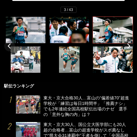
3 / 43
駅伝ランキング
東大・京大合格30人…富山の“偏差値70”超進
学校が「練習は毎日1時間半」「推薦ナシ」
でも2年連続全国高校駅伝出場のナゼ 選手
の「意外な胸の内」は？
東大・京大30人、国公立大医学部にも20人
超の合格者…富山の超進学校がスポ薦なし
で“県大会31連覇中”王者を倒して「全国高校