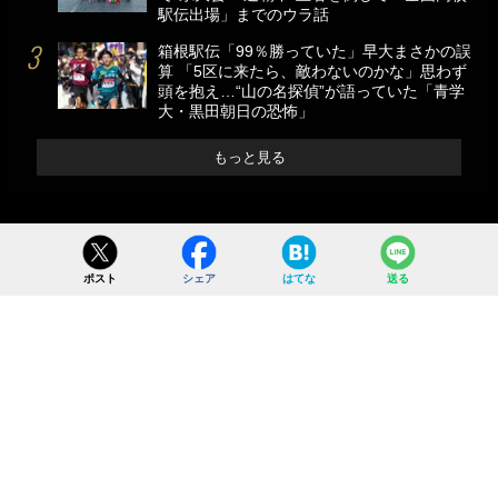
駅伝出場」までのウラ話
箱根駅伝「99％勝っていた」早大まさかの誤
算 「5区に来たら、敵わないのかな」思わず
頭を抱え…“山の名探偵”が語っていた「青学
大・黒田朝日の恐怖」
もっと見る
ポスト
シェア
はてな
送る