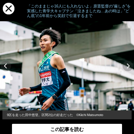
「このままじゃ16人にも入れないよ」原晋監督の“厳しさ”を
実感した青学大キャプテン「泣きましたね…あの時は」“ど
ん底”の1年前から笑顔で引退するまで
9区を走った田中悠登。区間2位の好走だった ©Kiichi Matsumoto
この記事を読む