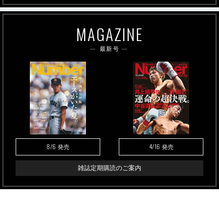
MAGAZINE
最新号
8/6
4/16
発売
発売
雑誌定期購読のご案内