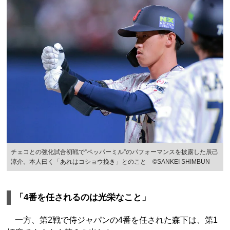
チェコとの強化試合初戦で“ペッパーミル”のパフォーマンスを披露した辰己
涼介。本人曰く「あれはコショウ挽き」とのこと ©︎SANKEI SHIMBUN
「4番を任されるのは光栄なこと」
一方、第2戦で侍ジャパンの4番を任された森下は、第1