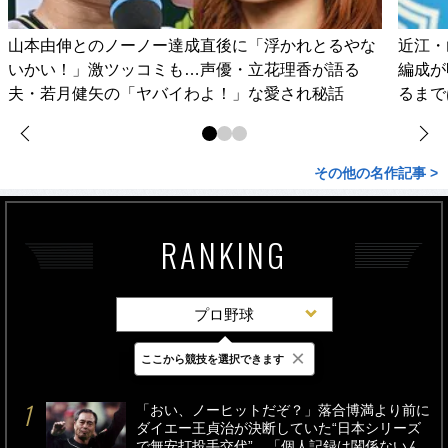
山本由伸とのノーノー達成直後に「浮かれとるやな
近江・
いかい！」激ツッコミも…声優・立花理香が語る
編成が
夫・若月健矢の「ヤバイわよ！」な愛され秘話
るまで
その他の名作記事 >
RANKING
プロ野球
×
ここから競技を選択できます
最新
24時間
週間
「おい、ノーヒットだぞ？」落合博満より前に
ダイエー王貞治が決断していた“日本シリーズ
で無安打投手交代”…「個人記録は関係ないん