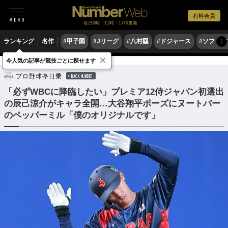
有料会員
毎日6時・11時・17時更新
ランキング
名作
#甲子園
#Jリーグ
#八村塁
#ドジャース
#ソフトバ
〉
×
今人気の記事が競技ごとに探せます
野球
プロ野球
侍ジャパン
プロ野球亭日乗
BACK NUMBER
「必ずWBCに降臨したい」プレミア12侍ジャパン初選出
の辰己涼介がキャラ全開…大谷翔平ポーズにヌートバー
のペッパーミル「僕のオリジナルです」