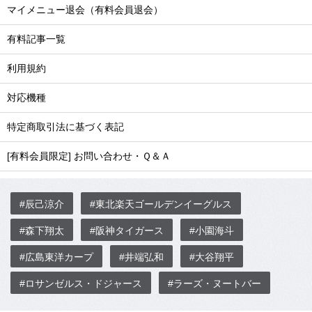
マイメニュー退会（有料会員退会）
有料記事一覧
利用規約
対応機種
特定商取引法に基づく表記
[有料会員限定] お問い合わせ・Ｑ＆Ａ
#辰己涼介
#東北楽天ゴールデンイーグルス
#森下翔太
#阪神タイガース
#小園海斗
#広島東洋カープ
#井端弘和
#大谷翔平
#ロサンゼルス・ドジャース
#ラーズ・ヌートバー