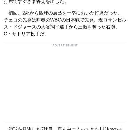
打席ですぐさま答えを出した。
初回、2死から四球の辰己を一塁においた打席だった。
チェコの先発は昨春のWBCの日本戦で先発、現ロサンゼル
ス・ドジャースの大谷翔平選手から三振を奪った右腕、
O・サトリア投手だ。
ADVERTISEMENT
初球を見逃した2球目、真ん中に入ってきた111kmのチ