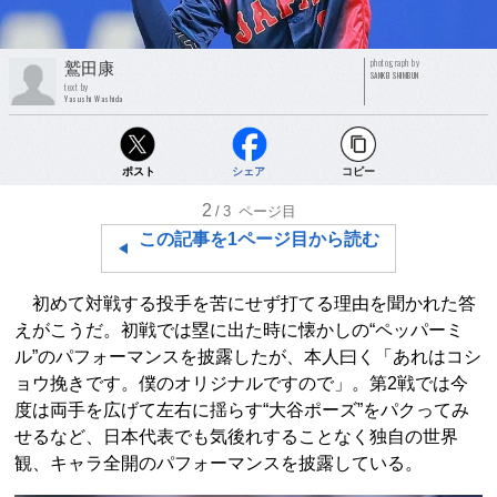
photograph by
鷲田康
SANKEI SHIMBUN
text by
Yasushi Washida
ポスト
シェア
コピー
2
/3
ページ目
この記事を1ページ目から読む
初めて対戦する投手を苦にせず打てる理由を聞かれた答
えがこうだ。初戦では塁に出た時に懐かしの“ペッパーミ
ル”のパフォーマンスを披露したが、本人曰く「あれはコシ
ョウ挽きです。僕のオリジナルですので」。第2戦では今
度は両手を広げて左右に揺らす“大谷ポーズ”をパクってみ
せるなど、日本代表でも気後れすることなく独自の世界
観、キャラ全開のパフォーマンスを披露している。