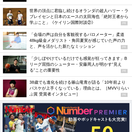
世界の頂点に君臨し続けるオランダの超人ハリー・ラ
ブレイセンと日本のエースの太田海也「絶対王者から
学ぶこと」《ケイリン国際対談②》
PR
「会場の声は自分を客観視するバロメーター」柔道
48kg級金メダリスト・角田夏実が感じていた声の力
と、声を活かした新たなミッション
PR
「少しぼやけているだけでも感覚が狂ってきます」B
リーグ屈指のシューター・安藤周人が明かす“見え
る”ことの重要性
PR
38歳でも進化を続ける篠山竜青が語る「10年前より
バスケが上手くなっている」理由とは。［MVVりらい
ぶ賞 受賞者インタビュー］
PR