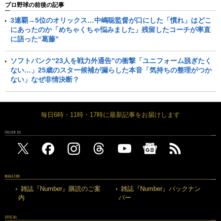
プロ野球の前後の記事
3連覇→5位のオリックス…中嶋聡監督が口にした「慣れ」はどこ
にあったのか「めちゃくちゃ悩みました」残留したコーチが率直
に語った“葛藤”
ソフトバンク“23人を戦力外通告”の衝撃「ユニフォーム脱ぎたく
ない…」25歳のスター候補が漏らした本音「気持ちの整理がつか
ない」なぜ非情決断？
毎日6時・11時・17時に最新記事をお届けします
FOLLOW US
MAGAZINE
雑誌『Number』購読のご案
雑誌『Number』バックナン
内
バー
SPECIAL