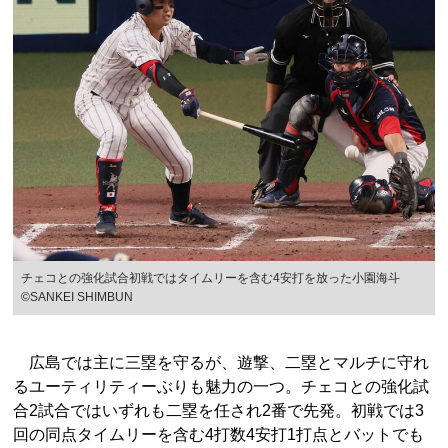
チェコとの強化試合初戦ではタイムリーを含む4安打を放った小園海斗
©︎SANKEI SHIMBUN
広島では主に三塁を守るが、遊撃、二塁とマルチに守れ
るユーティリティーぶりも魅力の一つ。チェコとの強化試
合2試合ではいずれも二塁を任され2番で先発。初戦では3
回の同点タイムリーを含む4打数4安打1打点とバットでも