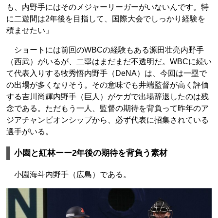
も、内野手にはそのメジャーリーガーがいないんです。特
に二遊間は2年後を目指して、国際大会でしっかり経験を
積ませたい」
ショートには前回のWBCの経験もある源田壮亮内野手
（西武）がいるが、二塁はまだまだ不透明だ。WBCに続い
て代表入りする牧秀悟内野手（DeNA）は、今回は一塁で
の出場が多くなりそう。その意味でも井端監督が高く評価
する吉川尚輝内野手（巨人）がケガで出場辞退したのは残
念である。ただもう一人、監督の期待を背負って昨年のア
ジアチャンピオンシップから、必ず代表に招集されている
選手がいる。
小園と紅林ーー2年後の期待を背負う素材
小園海斗内野手（広島）である。