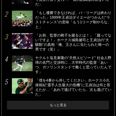
だ」
「もし優勝できなければ、パ・リーグは終わり
だった」1999年王貞治ダイエーがつかんだ“ラ
ストチャンス”の意味「もう1リーグ制やろな、
と」
「お前、監督の椅子を蹴るとは！」「蹴ってな
いですよ！」ホークス城島健司と王貞治の“大
騒動”の真相「俺、王さんに当たられた唯一の
男です（笑）」
ヤクルト塩見泰隆の“天然エピソード” 社会人野
球の名門と交渉時に…大学時代の監督「あい
つ、ガソリンスタンドで働くと思っていたんで
す」
「僕を4番から外してください」ホークス小久
保裕紀“選手人生最大の危機”に王貞治は何と答
えたか…「あれで逃げていたら、次も逃げてい
た」
もっと見る