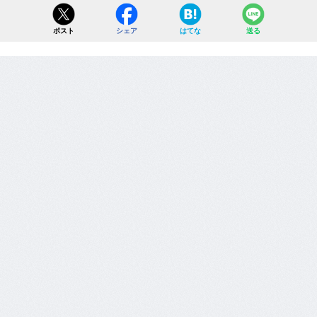
ポスト
シェア
はてな
送る