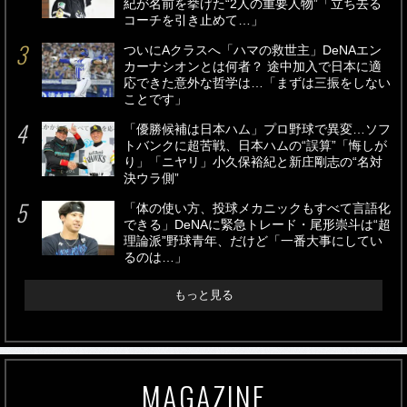
紀が名前を挙げた“2人の重要人物”「立ち去る
コーチを引き止めて…」
ついにAクラスへ「ハマの救世主」DeNAエン
カーナシオンとは何者？ 途中加入で日本に適
応できた意外な哲学は…「まずは三振をしない
ことです」
「優勝候補は日本ハム」プロ野球で異変…ソフ
トバンクに超苦戦、日本ハムの“誤算”「悔しが
り」「ニヤリ」小久保裕紀と新庄剛志の“名対
決ウラ側”
「体の使い方、投球メカニックもすべて言語化
できる」DeNAに緊急トレード・尾形崇斗は“超
理論派”野球青年、だけど「一番大事にしてい
るのは…」
もっと見る
MAGAZINE