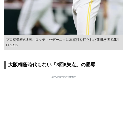
プロ初登板の3回、ロッテ・セデーニョに本塁打を打たれた前田悠伍 ©JIJI
PRESS
大阪桐蔭時代もない「3回6失点」の屈辱
ADVERTISEMENT