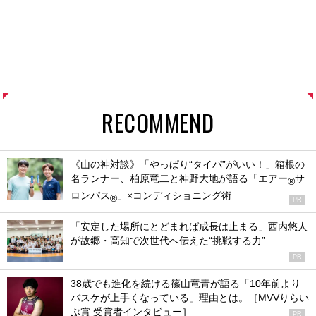
RECOMMEND
《山の神対談》「やっぱり“タイパ”がいい！」箱根の
名ランナー、柏原竜二と神野大地が語る「エアー
サ
®
ロンパス
」×コンディショニング術
®
PR
「安定した場所にとどまれば成長は止まる」西内悠人
が故郷・高知で次世代へ伝えた“挑戦する力”
PR
38歳でも進化を続ける篠山竜青が語る「10年前より
バスケが上手くなっている」理由とは。［MVVりらい
ぶ賞 受賞者インタビュー］
PR