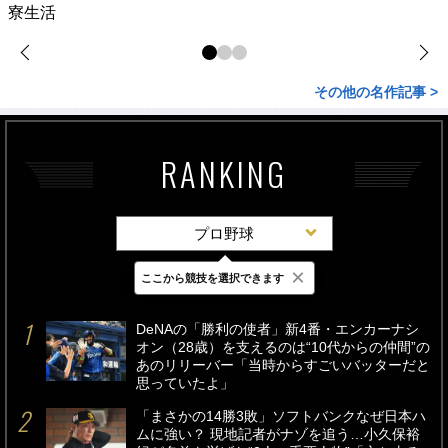
寮生活
その他の名作記事 >
RANKING
プロ野球
×
ここから競技を選択できます
最新
24時間
週間
DeNAの「勝利の使者」新4番・エンカーナシ
オン（28歳）を支えるのは“10代からの仲間”の
あのリリーバー「当時からすごいバッターだと
思っていたよ」
「まさかの14勝3敗」ソフトバンクなぜ日本ハ
ムに強い？ 現地記者がナゾを追う…小久保裕