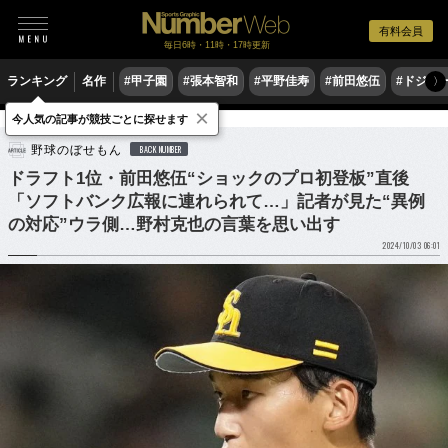
有料会員
毎日6時・11時・17時更新
ランキング
名作
#甲子園
#張本智和
#平野佳寿
#前田悠伍
#ドジャ
〉
×
今人気の記事が競技ごとに探せます
野球
プロ野球
野球のぼせもん
BACK NUMBER
ドラフト1位・前田悠伍“ショックのプロ初登板”直後
「ソフトバンク広報に連れられて…」記者が見た“異例
の対応”ウラ側…野村克也の言葉を思い出す
2024/10/03 06:01