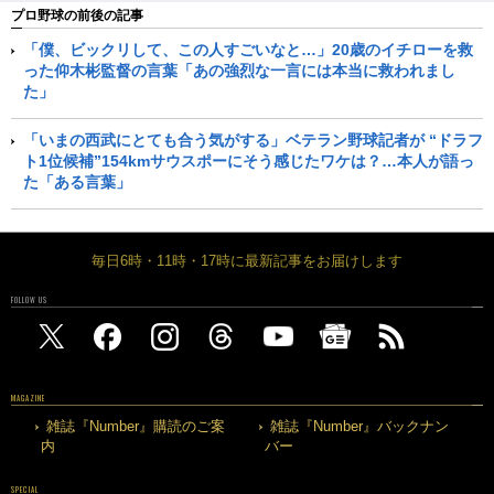
プロ野球の前後の記事
「僕、ビックリして、この人すごいなと…」20歳のイチローを救
った仰木彬監督の言葉「あの強烈な一言には本当に救われまし
た」
「いまの西武にとても合う気がする」ベテラン野球記者が “ドラフ
ト1位候補”154kmサウスポーにそう感じたワケは？…本人が語っ
た「ある言葉」
毎日6時・11時・17時に最新記事をお届けします
FOLLOW US
MAGAZINE
雑誌『Number』購読のご案
雑誌『Number』バックナン
内
バー
SPECIAL