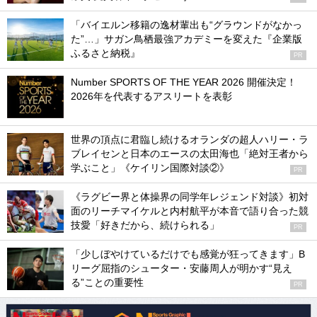
「バイエルン移籍の逸材輩出も“グラウンドがなかっ
た”…」サガン鳥栖最強アカデミーを変えた『企業版
ふるさと納税』
PR
Number SPORTS OF THE YEAR 2026 開催決定！
2026年を代表するアスリートを表彰
世界の頂点に君臨し続けるオランダの超人ハリー・ラ
ブレイセンと日本のエースの太田海也「絶対王者から
学ぶこと」《ケイリン国際対談②》
PR
《ラグビー界と体操界の同学年レジェンド対談》初対
面のリーチマイケルと内村航平が本音で語り合った競
技愛「好きだから、続けられる」
PR
「少しぼやけているだけでも感覚が狂ってきます」B
リーグ屈指のシューター・安藤周人が明かす“見え
る”ことの重要性
PR