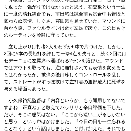
り返った。強がりではなかったと思う。初登板という一生
に一度の晴れ舞台でも、前田悠は試合前も試合中も普段と
変わらぬ表情、しぐさ、雰囲気を見せていた。マウンドに
向かう際、ファウルラインは必ず左足で跨ぐ。この日もそ
のルーティンを冷静に守っていた。
立ち上がりは打者3人をわずか6球で片づけた。しかし、
2回に5本の長短打を許して一挙4点を失うと、続く3回には
セデーニョに左翼席へ運ばれる2ランを浴びた。マウンド
ではアウトを取っても、逆に痛打されても表情を変えるこ
とはなかったが、被弾の後は珍しくコントロールを乱し
て、ストレートがすっぽ抜けて左打者の渡部遼人に死球を
与える場面もあった。
小久保裕紀監督は「内容というか、もう通用してないで
すよね、正直ね」と敢えてバッサリと辛口評価を下した。
だが、そこに怒気はない。「ここから這い上がるしかない
と思う、という声はかけました。『今日の日を一生忘れる
ことなく』という話はしました」と付け加えた。それでも