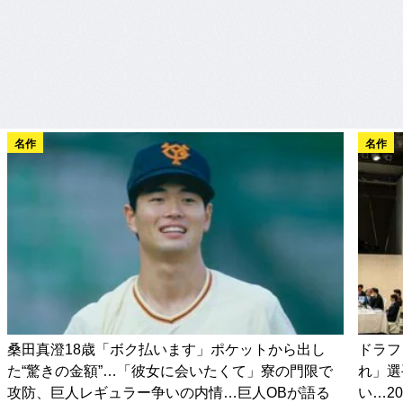
名作
名作
桑田真澄18歳「ボク払います」ポケットから出し
ドラフ
た“驚きの金額”…「彼女に会いたくて」寮の門限で
れ」選
攻防、巨人レギュラー争いの内情…巨人OBが語る
い…2