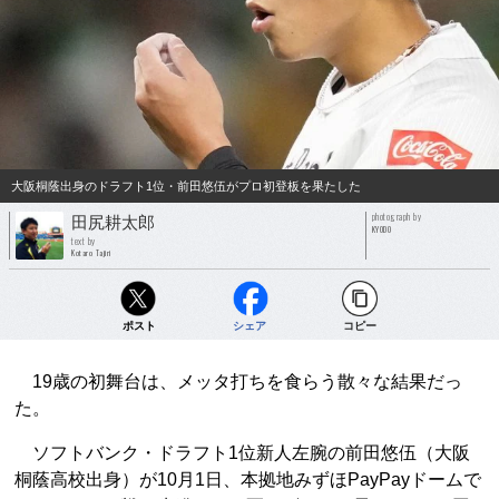
大阪桐蔭出身のドラフト1位・前田悠伍がプロ初登板を果たした
photograph by
田尻耕太郎
KYODO
text by
Kotaro Tajiri
ポスト
シェア
コピー
19歳の初舞台は、メッタ打ちを食らう散々な結果だっ
た。
ソフトバンク・ドラフト1位新人左腕の前田悠伍（大阪
桐蔭高校出身）が10月1日、本拠地みずほPayPayドームで