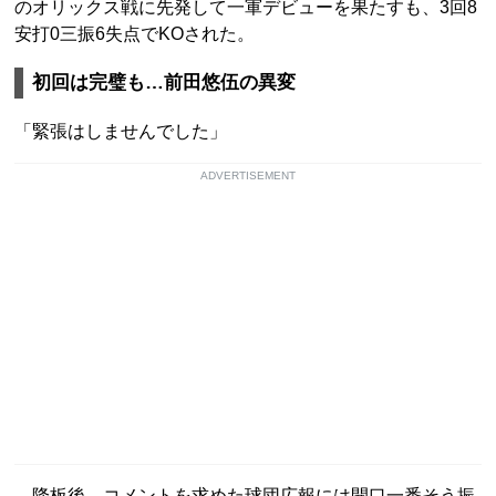
のオリックス戦に先発して一軍デビューを果たすも、3回8
安打0三振6失点でKOされた。
初回は完璧も…前田悠伍の異変
「緊張はしませんでした」
ADVERTISEMENT
降板後、コメントを求めた球団広報には開口一番そう振