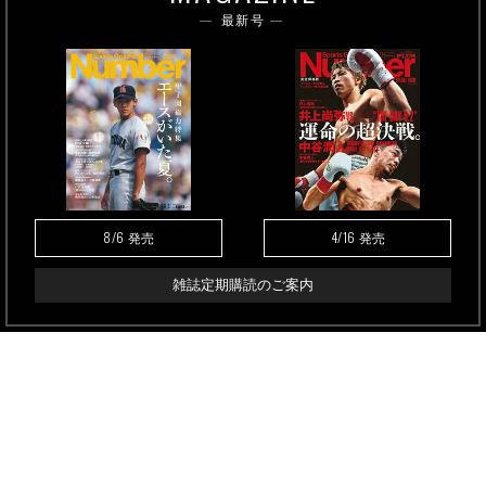
最新号
8/6
4/16
発売
発売
雑誌定期購読のご案内