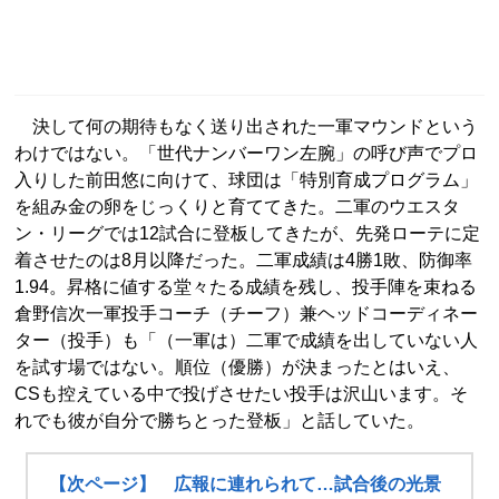
決して何の期待もなく送り出された一軍マウンドという
わけではない。「世代ナンバーワン左腕」の呼び声でプロ
入りした前田悠に向けて、球団は「特別育成プログラム」
を組み金の卵をじっくりと育ててきた。二軍のウエスタ
ン・リーグでは12試合に登板してきたが、先発ローテに定
着させたのは8月以降だった。二軍成績は4勝1敗、防御率
1.94。昇格に値する堂々たる成績を残し、投手陣を束ねる
倉野信次一軍投手コーチ（チーフ）兼ヘッドコーディネー
ター（投手）も「（一軍は）二軍で成績を出していない人
を試す場ではない。順位（優勝）が決まったとはいえ、
CSも控えている中で投げさせたい投手は沢山います。そ
れでも彼が自分で勝ちとった登板」と話していた。
【次ページ】 広報に連れられて…試合後の光景