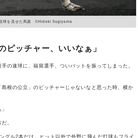
せた馬庭 ©Hideki Sugiyama
のピッチャー、いいなぁ」
手の速球に、福留選手、ついバットを振ってしまった。
「島根の公立」のピッチャーじゃないなと思った時、横か
ぁ」
方だ。
ングル2本だけ。ヒット以外で外野に飛んだ打球もフライ