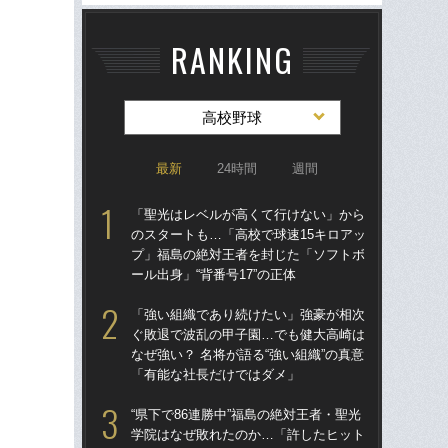
RANKING
高校野球
最新
24時間
週間
「聖光はレベルが高くて行けない」から
「
のスタートも…「高校で球速15キロアッ
のス
プ」福島の絶対王者を封じた「ソフトボ
プ
ール出身」“背番号17”の正体
ール
「強い組織であり続けたい」強豪が相次
「
ぐ敗退で波乱の甲子園…でも健大高崎は
公立
なぜ強い？ 名将が語る“強い組織”の真意
でも
「有能な社長だけではダメ」
は
“県下で86連勝中”福島の絶対王者・聖光
“県
学院はなぜ敗れたのか…「許したヒット
学