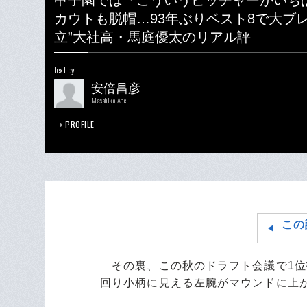
甲子園では「こういうピッチャーがいち
カウトも脱帽…93年ぶりベスト8で大ブ
立”大社高・馬庭優太のリアル評
text by
安倍昌彦
Masahiko Abe
PROFILE
この
その裏、この秋のドラフト会議で1位
回り小柄に見える左腕がマウンドに上