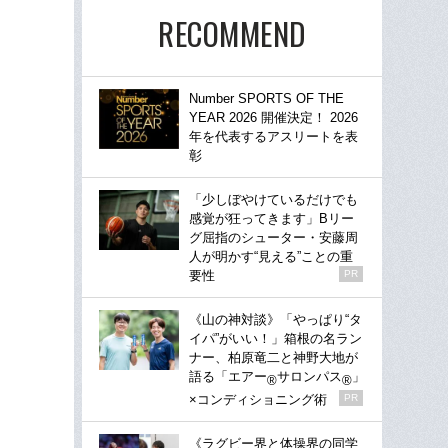
RECOMMEND
Number SPORTS OF THE
YEAR 2026 開催決定！ 2026
年を代表するアスリートを表
彰
「少しぼやけているだけでも
感覚が狂ってきます」Bリー
グ屈指のシューター・安藤周
人が明かす“見える”ことの重
要性
PR
《山の神対談》「やっぱり“タ
イパ”がいい！」箱根の名ラン
ナー、柏原竜二と神野大地が
語る「エアー
サロンパス
」
®
®
×コンディショニング術
PR
《ラグビー界と体操界の同学