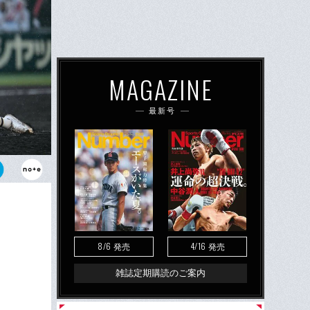
MAGAZINE
最新号
・馬庭優
カウトはどう
8/6
4/16
発売
発売
雑誌定期購読のご案内