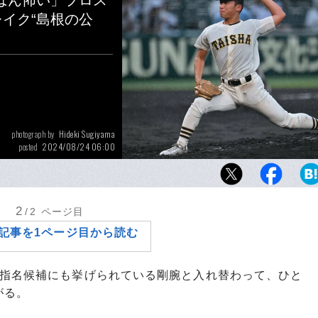
ばん怖い」プロス
レイク“島根の公
Hideki Sugiyama
photograph by
2024/08/24 06:00
posted
大躍進のベスト8進出を果たした大社のエース
太。大ブレイクのサウスポーの投球をプロス
見たのだろうか？
2
/2
ページ目
記事を1ページ目から読む
指名候補にも挙げられている剛腕と入れ替わって、ひと
がる。