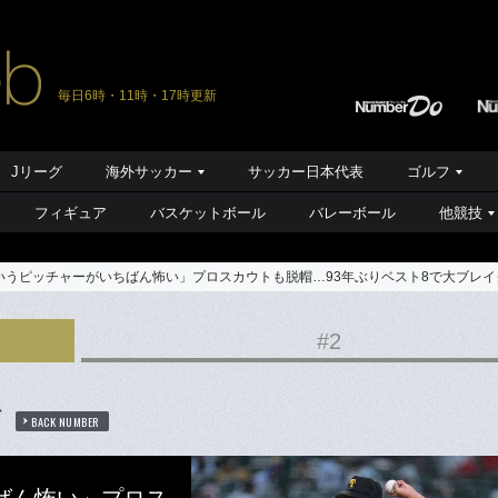
毎日6時・11時・17時更新
Jリーグ
海外サッカー
サッカー日本代表
ゴルフ
フィギュア
バスケットボール
バレーボール
他競技
いうピッチャーがいちばん怖い」プロスカウトも脱帽…93年ぶりベスト8で大ブレイ
#2
ば
BACK NUMBER