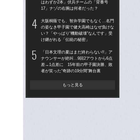
はわずか2本」伏兵チームの「背番号
は
17」ナゾの右腕は何者だった？
17
大阪桐蔭でも、智弁学園でもなく…名門
「
の姿なき甲子園で健大高崎はなぜ負けな
なぜ
い？「やっぱり“機動破壊”なんです」受
進
け継がれる「伝統の秘密」
な
「日本文理の夏はまだ終わらない!!」ア
「
ナウンサーが絶叫…9回2アウトから6点
球部
差→1点差に 15年前の甲子園決勝、敗
野球
者が笑った“奇跡の19分間”舞台裏
先
もっと見る