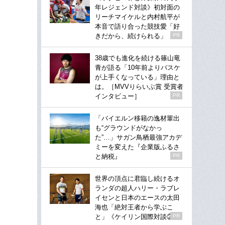
年レジェンド対談》初対面の
リーチマイケルと内村航平が
本音で語り合った競技愛「好
きだから、続けられる」
PR
38歳でも進化を続ける篠山竜
青が語る「10年前よりバスケ
が上手くなっている」理由と
は。［MVVりらいぶ賞 受賞者
インタビュー］
PR
「バイエルン移籍の逸材輩出
も“グラウンドがなかっ
た”…」サガン鳥栖最強アカデ
ミーを変えた『企業版ふるさ
と納税』
PR
世界の頂点に君臨し続けるオ
ランダの超人ハリー・ラブレ
イセンと日本のエースの太田
海也「絶対王者から学ぶこ
と」《ケイリン国際対談②》
PR