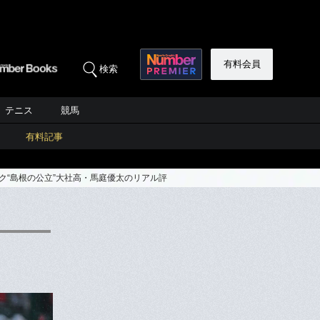
有料会員
検索
テニス
競馬
有料記事
ク“島根の公立”大社高・馬庭優太のリアル評