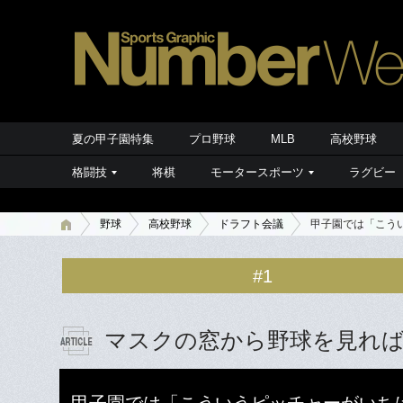
夏の甲子園特集
プロ野球
MLB
高校野球
格闘技
将棋
モータースポーツ
ラグビー
野球
高校野球
ドラフト会議
甲子園では「こう
#1
マスクの窓から野球を見れ