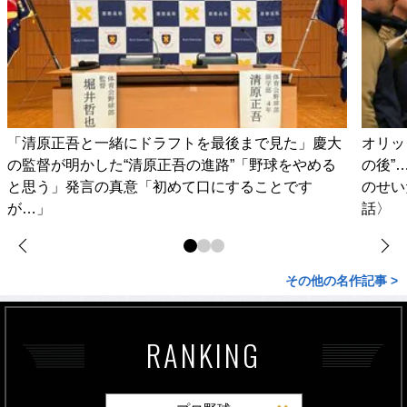
「清原正吾と一緒にドラフトを最後まで見た」慶大
オリッ
の監督が明かした“清原正吾の進路”「野球をやめる
の後”
と思う」発言の真意「初めて口にすることです
のせい
が…」
話〉
その他の名作記事 >
RANKING