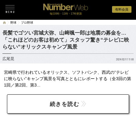
有料会員
毎日6時・11時・17時更新
野球
プロ野球
長髪でゴツい宮城大弥、山﨑颯一郎は地震の募金を…
「これほどのお客は初めて」スタッフ驚き“テレビに映
らない”オリックスキャンプ風景
広尾晃
2024/02/17 11:00
宮崎県で行われているオリックス、ソフトバンク、西武の“テレビ
に映らない”キャンプ風景を写真とともにレポートする（全3回の第
1回／第2回、第3...
続きを読む