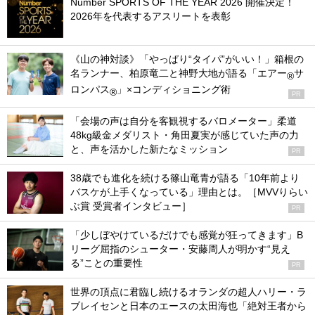
Number SPORTS OF THE YEAR 2026 開催決定！
2026年を代表するアスリートを表彰
《山の神対談》「やっぱり“タイパ”がいい！」箱根の
名ランナー、柏原竜二と神野大地が語る「エアー
サ
®
ロンパス
」×コンディショニング術
®
PR
「会場の声は自分を客観視するバロメーター」柔道
48kg級金メダリスト・角田夏実が感じていた声の力
と、声を活かした新たなミッション
PR
38歳でも進化を続ける篠山竜青が語る「10年前より
バスケが上手くなっている」理由とは。［MVVりらい
ぶ賞 受賞者インタビュー］
PR
「少しぼやけているだけでも感覚が狂ってきます」B
リーグ屈指のシューター・安藤周人が明かす“見え
る”ことの重要性
PR
世界の頂点に君臨し続けるオランダの超人ハリー・ラ
ブレイセンと日本のエースの太田海也「絶対王者から