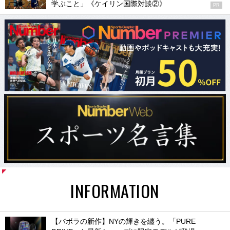
学ぶこと」《ケイリン国際対談②》
PR
INFORMATION
【バボラの新作】NYの輝きを纏う。「PURE