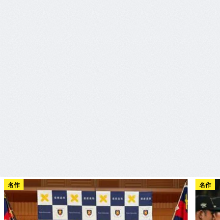
名作
名作