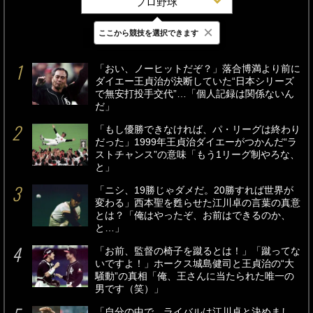
プロ野球
×
ここから競技を選択できます
最新
24時間
週間
「おい、ノーヒットだぞ？」落合博満より前に
ダイエー王貞治が決断していた“日本シリーズ
で無安打投手交代”…「個人記録は関係ないん
だ」
「もし優勝できなければ、パ・リーグは終わり
だった」1999年王貞治ダイエーがつかんだ“ラ
ストチャンス”の意味「もう1リーグ制やろな、
と」
「ニシ、19勝じゃダメだ。20勝すれば世界が
変わる」西本聖を甦らせた江川卓の言葉の真意
とは？「俺はやったぞ、お前はできるのか、
と…」
「お前、監督の椅子を蹴るとは！」「蹴ってな
いですよ！」ホークス城島健司と王貞治の“大
騒動”の真相「俺、王さんに当たられた唯一の
男です（笑）」
「自分の中で、ライバルは江川卓と決めまし