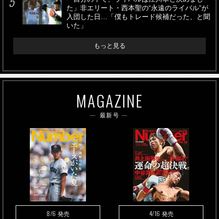
た」非エリート・西本聖の“永遠のライバル”が
入団した日…「僕もトレード候補だった、と聞
いた」
もっと見る
MAGAZINE
最新号
8/6
4/16
発売
発売