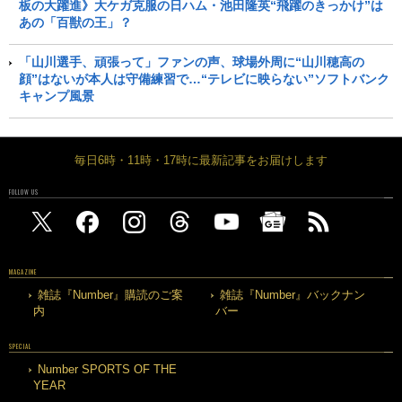
板の大躍進》大ケガ克服の日ハム・池田隆英“飛躍のきっかけ”は
あの「百獣の王」？
「山川選手、頑張って」ファンの声、球場外周に“山川穂高の
顔”はないが本人は守備練習で…“テレビに映らない”ソフトバンク
キャンプ風景
毎日6時・11時・17時に最新記事をお届けします
FOLLOW US
MAGAZINE
雑誌『Number』購読のご案
雑誌『Number』バックナン
内
バー
SPECIAL
Number SPORTS OF THE
YEAR