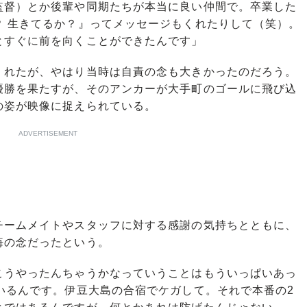
監督）とか後輩や同期たちが本当に良い仲間で。卒業した
？ 生きてるか？』ってメッセージもくれたりして（笑）。
とすぐに前を向くことができたんです」
れたが、やはり当時は自責の念も大きかったのだろう。
優勝を果たすが、そのアンカーが大手町のゴールに飛び込
の姿が映像に捉えられている。
ADVERTISEMENT
ームメイトやスタッフに対する感謝の気持ちとともに、
悔の念だったという。
こうやったんちゃうかなっていうことはもういっぱいあっ
いるんです。伊豆大島の合宿でケガして。それで本番の2