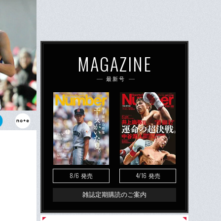
MAGAZINE
最新号
大にまさかの
難波祐樹だ
8/6
4/16
発売
発売
雑誌定期購読のご案内