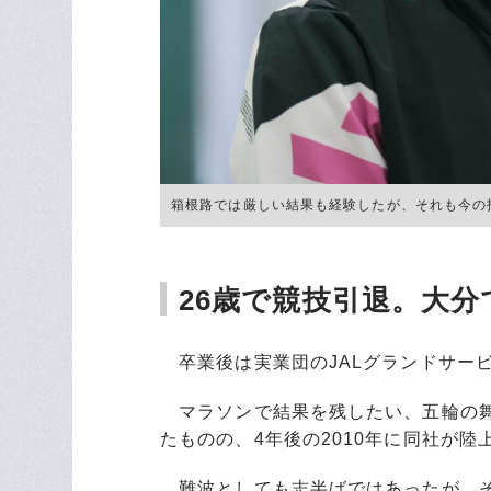
箱根路では厳しい結果も経験したが、それも今の指導の
26歳で競技引退。大
卒業後は実業団のJALグランドサー
マラソンで結果を残したい、五輪の舞
たものの、4年後の2010年に同社が
難波としても志半ばではあったが、そ