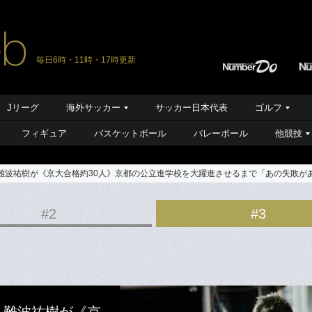
毎日6時・11時・17時更新
Jリーグ
海外サッカー
サッカー日本代表
ゴルフ
フィギュア
バスケットボール
バレーボール
他競技
・難波祐樹が《京大合格約30人》京都の公立進学校を大躍進させるまで「あの失敗が
#2
#3