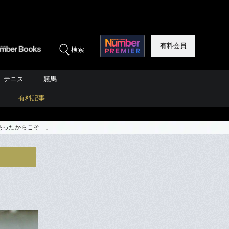
有料会員
検索
テニス
競馬
有料記事
あったからこそ…」