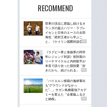
RECOMMEND
世界の頂点に君臨し続けるオ
ランダの超人ハリー・ラブレ
イセンと日本のエースの太田
海也「絶対王者から学ぶこ
と」《ケイリン国際対談②》
PR
《ラグビー界と体操界の同学
年レジェンド対談》初対面の
リーチマイケルと内村航平が
本音で語り合った競技愛「好
きだから、続けられる」
PR
「バイエルン移籍の逸材輩出
も“グラウンドがなかっ
た”…」サガン鳥栖最強アカデ
ミーを変えた『企業版ふるさ
と納税』
PR