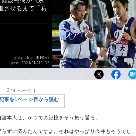
・難波祐樹が《京
進させるまで「あ
JIJI PRESS
photograph by
2024/01/21 11:02
posted
2006年の箱根駅伝、先頭をひた走っていた順
ブレーキが起きたのは8区。ランナーは主将の
った
2
/4
ページ目
記事を1ページ目から読む
波本人は、かつての記憶をそう振り返る。
ずらずに済んだんですよ。それはやっぱり今井もそうでし