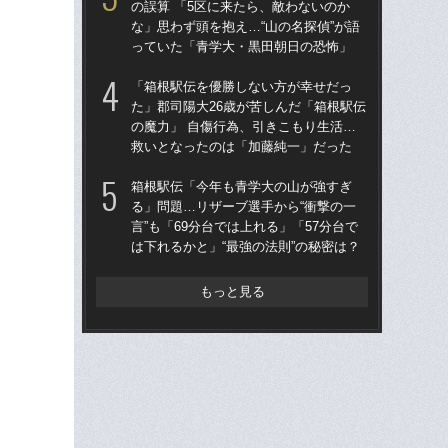
の誤算 「5区に来たら、敵わないのか
の誤
な」思わず頭を抱え…“山の名探偵”が語
な」
っていた「青学大・黒田朝日の恐怖」
っ
「箱根駅伝を優勝しない方が幸せだっ
「
た」郡司陽大26歳が苦しんだ「箱根駅伝
で話
の魔力」 自傷行為、引きこもり生活…
側”
救いとなったのは「加藤純一」だった
勝
箱根駅伝「今年も青学大の山が強すぎ
青学
る」問題…リザーブ選手から“衝撃の一
の緊
言”も「69分台では上れる」「57分台で
「
は下れるかと」“最強の法則”の秘密は？
定の
もっと見る