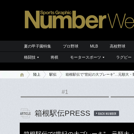
夏の甲子園特集
プロ野球
MLB
高校野球
格闘技
将棋
モータースポーツ
ラグビー
陸上
駅伝
箱根駅伝で“世紀の大ブレーキ”…元順大
#1
箱根駅伝PRESS
BACK NUMBER