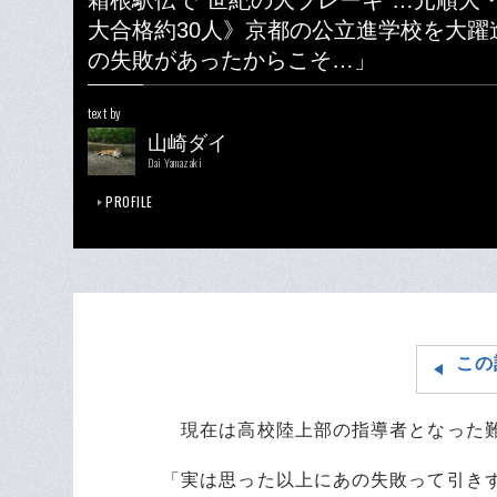
箱根駅伝で“世紀の大ブレーキ”…元順大
大合格約30人》京都の公立進学校を大躍
の失敗があったからこそ…」
text by
山崎ダイ
Dai Yamazaki
PROFILE
この
現在は高校陸上部の指導者となった難
「実は思った以上にあの失敗って引き