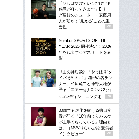
「少しぼやけているだけでも
感覚が狂ってきます」Bリー
グ屈指のシューター・安藤周
人が明かす“見える”ことの重
要性
PR
Number SPORTS OF THE
YEAR 2026 開催決定！ 2026
年を代表するアスリートを表
彰
《山の神対談》「やっぱり“タ
イパ”がいい！」箱根の名ラン
ナー、柏原竜二と神野大地が
語る「エアー
サロンパス
」
®
®
×コンディショニング術
PR
38歳でも進化を続ける篠山竜
青が語る「10年前よりバスケ
が上手くなっている」理由と
は。［MVVりらいぶ賞 受賞者
インタビュー］
PR