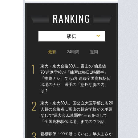
RANKING
駅伝
最新
24時間
週間
東大・京大合格30人…富山の“偏差値
東大
70”超進学校が「練習は毎日1時間半」
人
「推薦ナシ」でも2年連続全国高校駅伝
なし
出場のナゼ 選手の「意外な胸の内」
「
は？
東大
東大・京大30人、国公立大医学部にも20
70
人超の合格者…富山の超進学校がスポ薦
「
なしで“県大会31連覇中”王者を倒して
出
「全国高校駅伝出場」までのウラ話
は
箱根駅伝「99％勝っていた」早大まさか
箱根