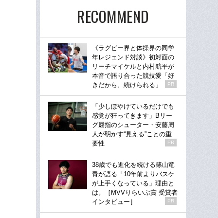
RECOMMEND
《ラグビー界と体操界の同学
年レジェンド対談》初対面の
リーチマイケルと内村航平が
本音で語り合った競技愛「好
きだから、続けられる」
PR
「少しぼやけているだけでも
感覚が狂ってきます」Bリー
グ屈指のシューター・安藤周
人が明かす“見える”ことの重
要性
PR
38歳でも進化を続ける篠山竜
青が語る「10年前よりバスケ
が上手くなっている」理由と
は。［MVVりらいぶ賞 受賞者
インタビュー］
PR