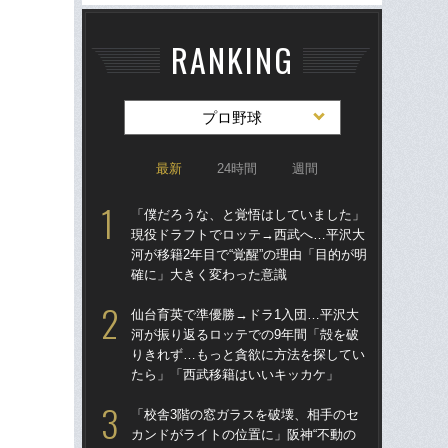
RANKING
プロ野球
最新
24時間
週間
「僕だろうな、と覚悟はしていました」
仙
現役ドラフトでロッテ→西武へ…平沢大
河
河が移籍2年目で“覚醒”の理由「目的が明
り
確に」大きく変わった意識
た
仙台育英で準優勝→ドラ1入団…平沢大
「
河が振り返るロッテでの9年間「殻を破
現
りきれず…もっと貪欲に方法を探してい
河が
たら」「西武移籍はいいキッカケ」
確
「校舎3階の窓ガラスを破壊、相手のセ
「
カンドがライトの位置に」阪神“不動の
り