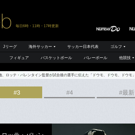
毎日6時・11時・17時更新
Jリーグ
海外サッカー
サッカー日本代表
ゴルフ
フィギュア
バスケットボール
バレーボール
他競技
窮地、ロッテ・バレンタイン監督が試合後の選手に伝えた「ドウモ、ドウモ、ドウモ
#3
#4
#最新