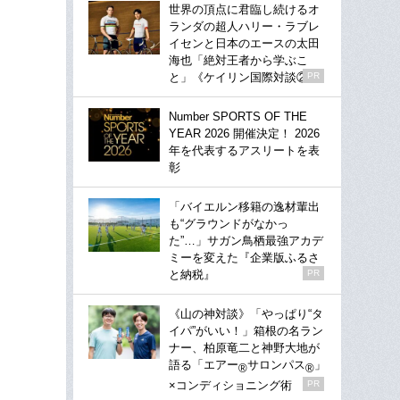
世界の頂点に君臨し続けるオ
ランダの超人ハリー・ラブレ
イセンと日本のエースの太田
海也「絶対王者から学ぶこ
と」《ケイリン国際対談②》
PR
Number SPORTS OF THE
YEAR 2026 開催決定！ 2026
年を代表するアスリートを表
彰
「バイエルン移籍の逸材輩出
も“グラウンドがなかっ
た”…」サガン鳥栖最強アカデ
ミーを変えた『企業版ふるさ
と納税』
PR
《山の神対談》「やっぱり“タ
イパ”がいい！」箱根の名ラン
ナー、柏原竜二と神野大地が
語る「エアー
サロンパス
」
®
®
×コンディショニング術
PR