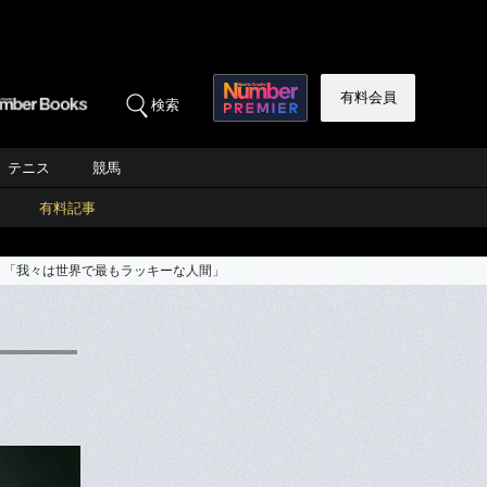
有料会員
検索
テニス
競馬
有料記事
」「我々は世界で最もラッキーな人間」