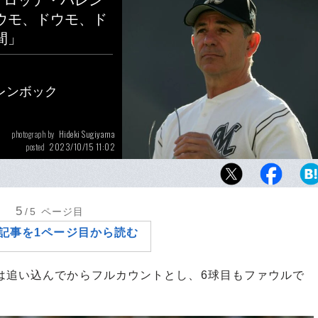
、ロッテ・バレン
ウモ、ドウモ、ド
間」
レンボック
Hideki Sugiyama
photograph by
2023/10/15 11:02
posted
2005年、最強と目されたソフトバンクを破り
ズ進出を決めたボビー・バレンタイン監督。
をかけられ、選手に伝えたことは…
5
/5
ページ目
記事を1ページ目から読む
は追い込んでからフルカウントとし、6球目もファウルで