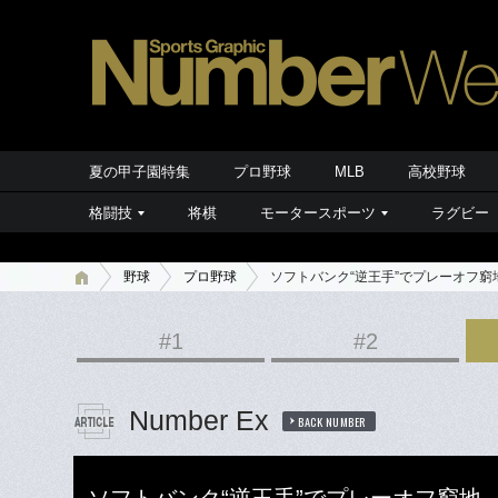
夏の甲子園特集
プロ野球
MLB
高校野球
格闘技
将棋
モータースポーツ
ラグビー
野球
プロ野球
ソフトバンク“逆王手”でプレーオフ
#1
#2
Number Ex
BACK NUMBER