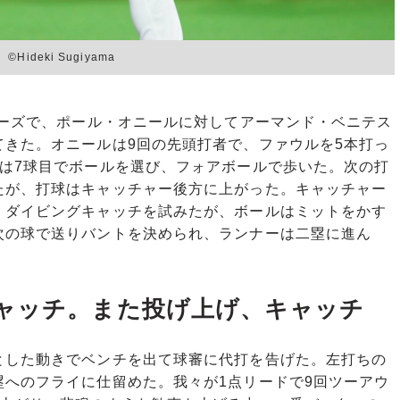
eki Sugiyama
ズで、ポール・オニールに対してアーマンド・ベニテス
してきた。オニールは9回の先頭打者で、ファウルを5本打っ
7球目でボールを選び、フォアボールで歩いた。次の打
たが、打球はキャッチャー後方に上がった。キャッチャー
゙イビングキャッチを試みたが、ボールはミットをかす
。次の球で送りバントを決められ、ランナーは二塁に進ん
ャッチ。また投げ上げ、キャッチ
た動きでベンチを出て球審に代打を告げた。左打ちの
塁へのフライに仕留めた。我々が1点リードで9回ツーアウ