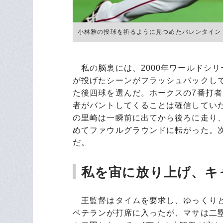
小林雅の投球を祈るように見つめたバレンタイン ©Hid
私の脳裏には、2000年ワールドシリー
が投げたシーンがフラッシュバック
た後四球を選んだ。ホークスの7番打者は
者がバントしてくることは確信してい
の里崎は一瞬前に出てから後ろに走り、タ
めてファウルグラウンドに転がった
だ。
私を宙に放り上げ、キ
王監督はタイムを要求し、ゆっくりとし
ベテランが打席に入ったが、マサは二