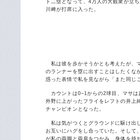
ト二塁となって、4万人の大観衆が立ち
川﨑が打席に入った。
私は彼を歩かそうかとも考えたが、マ
のランナーを塁に出すことはしたくなか
惑った表情で私を見ながら「また同じ
カウントは0−1からの2球目、マサは真
外野に上がったフライをレフトの井上純
チャンピオンとなった。
私は気がつくとグラウンドに駆け出し
お互いにハグをし合っていた。そして、
が私の両脚と両肩をつかみ、身体を持ち