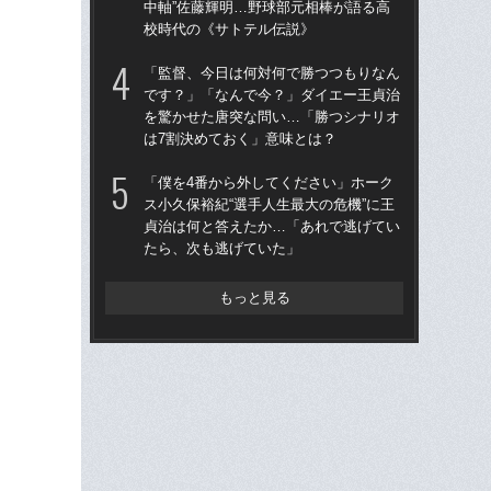
中軸”佐藤輝明…野球部元相棒が語る高
た“
校時代の《サトテル伝説》
「
「監督、今日は何対何で勝つつもりなん
「
です？」「なんで今？」ダイエー王貞治
カン
を驚かせた唐突な問い…「勝つシナリオ
中軸
は7割決めておく」意味とは？
校
「僕を4番から外してください」ホーク
「
ス小久保裕紀“選手人生最大の危機”に王
で
貞治は何と答えたか…「あれで逃げてい
を
たら、次も逃げていた」
は
もっと見る