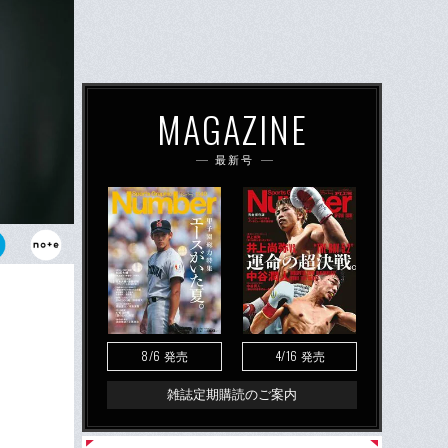
MAGAZINE
最新号
、日本シリー
敵地で逆王手
8/6
4/16
発売
発売
雑誌定期購読のご案内