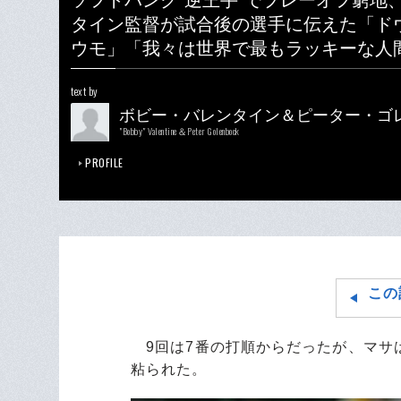
ソフトバンク“逆王手”でプレーオフ窮地
タイン監督が試合後の選手に伝えた「ド
ウモ」「我々は世界で最もラッキーな人
text by
ボビー・バレンタイン＆ピーター・ゴ
"Bobby" Valentine＆Peter Golenbock
PROFILE
この
9回は7番の打順からだったが、マサ
粘られた。