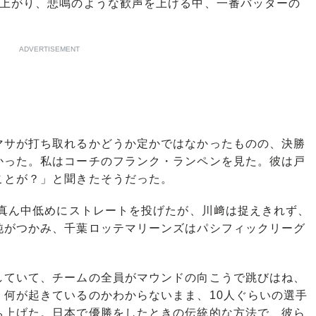
上がり、悲鳴のような歓声を上げる中、一番バッターの
ADVERTISEMENT
サが打ち取れるかどうか定かではなかったものの、決勝
った。私はコーチのフランク・ランペンを見た。彼は戸
ことが？」と聞きたそうだった。
ん中低めにストレートを投げたが、川﨑は捉えきれず、
がつかみ、千葉ロッテマリーンズはパシフィックリーグ
ていて、チームの全員がマウンドの向こうで跳びはね、
何が起きているのかわからないまま、10人ぐらいの選手
上げた。日本で優勝をしたときの伝統的な方法で、彼ら