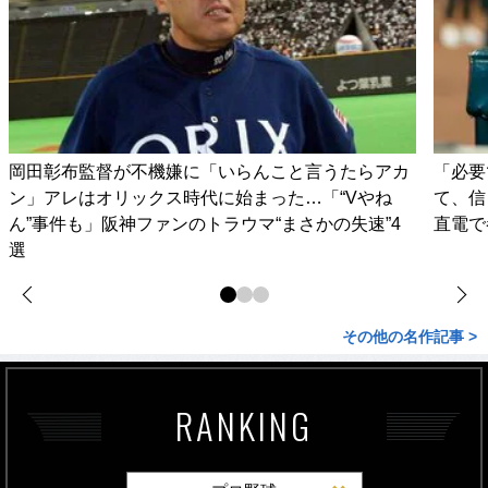
岡田彰布監督が不機嫌に「いらんこと言うたらアカ
「必要
ン」アレはオリックス時代に始まった…「“Vやね
て、信
ん”事件も」阪神ファンのトラウマ“まさかの失速”4
直電で
選
その他の名作記事 >
RANKING