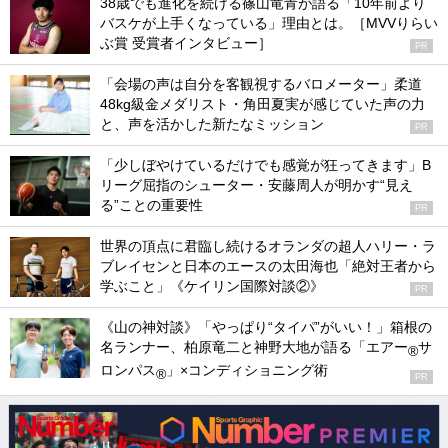
38歳でも進化を続ける篠山竜青が語る「10年前より
バスケが上手くなっている」理由とは。［MVVりらい
ぶ賞 受賞者インタビュー］
PR
「会場の声は自分を客観視するバロメーター」柔道
48kg級金メダリスト・角田夏実が感じていた声の力
と、声を活かした新たなミッション
PR
「少しぼやけているだけでも感覚が狂ってきます」B
リーグ屈指のシューター・安藤周人が明かす“見え
る”ことの重要性
PR
世界の頂点に君臨し続けるオランダの超人ハリー・ラ
ブレイセンと日本のエースの太田海也「絶対王者から
学ぶこと」《ケイリン国際対談②》
PR
《山の神対談》「やっぱり“タイパ”がいい！」箱根の
名ランナー、柏原竜二と神野大地が語る「エアー
サ
®
ロンパス
」×コンディショニング術
®
PR