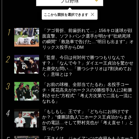
プロ野球
×
ここから競技を選択できます
最新
24時間
週間
「アゴ骨折、前歯折れて…」156キロ速球が顔
面直撃、ソフトバンク選手が明かす“壮絶死球
の瞬間”「救急車で告げた…“明日も出ます”」オ
リックス投手からDM
「監督、今日は何対何で勝つつもりなんで
す？」「なんで今？」ダイエー王貞治を驚かせ
た唐突な問い…「勝つシナリオは7割決めてお
く」意味とは？
「お前の球種、全部当てたるわ」名投手コー
チ・尾花高夫がホークスの0勝投手3人に2桁勝
利させた“方程式”「考え方次第で二流も一流に
なれる」
「もしもし、王です」「どちらにお掛けです
か？」“優勝請負人”にホークス王貞治からまさ
かの電話…そして野村克也が「考え直せ！」と
言ったワケ
「王さんは、ジャイアンツの在籍をもうホーク