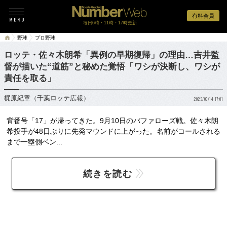
有料会員
毎日6時・11時・17時更新
野球
プロ野球
ロッテ・佐々木朗希「異例の早期復帰」の理由…吉井監
督が描いた“道筋”と秘めた覚悟「ワシが決断し、ワシが
責任を取る」
梶原紀章（千葉ロッテ広報）
2023/09/14 17:01
背番号「17」が帰ってきた。9月10日のバファローズ戦。佐々木朗
希投手が48日ぶりに先発マウンドに上がった。名前がコールされる
まで一塁側ベン...
続きを読む