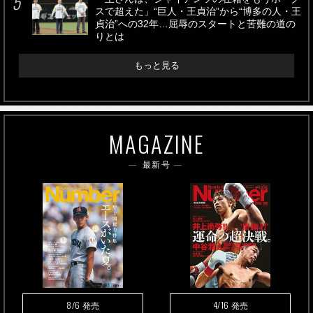
スで超えた」“巨人・王貞治”から“博多の人・王
貞治”への32年…屈辱のスタートと苦難の道の
りとは
もっと見る
MAGAZINE
最新号
8/6
4/16
発売
発売