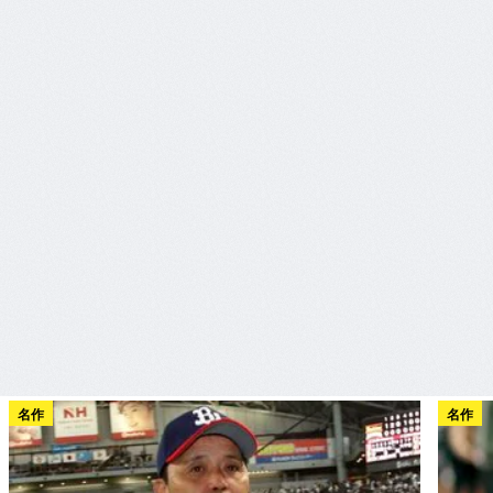
名作
名作