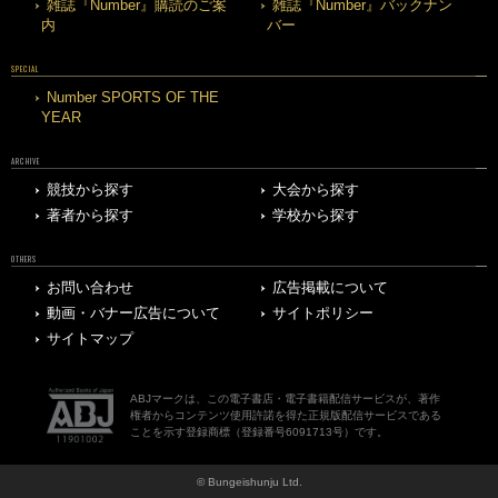
雑誌『Number』購読のご案
雑誌『Number』バックナン
内
バー
SPECIAL
Number SPORTS OF THE
YEAR
ARCHIVE
競技から探す
大会から探す
著者から探す
学校から探す
OTHERS
お問い合わせ
広告掲載について
動画・バナー広告について
サイトポリシー
サイトマップ
ABJマークは、この電子書店・電子書籍配信サービスが、著作
権者からコンテンツ使用許諾を得た正規版配信サービスである
ことを示す登録商標（登録番号6091713号）です。
© Bungeishunju Ltd.