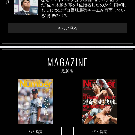
た”佐々木麟太郎を1位指名したのか？ 四軍制
も…じつはプロ野球最強チームが直面してい
る“育成の悩み”
もっと見る
MAGAZINE
最新号
8/6
4/16
発売
発売