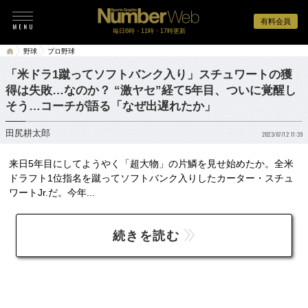
有料会員
毎日6時・11時・17時更新
野球
プロ野球
「米ドラ1蹴ってソフトバンク入り」スチュワートの獲
得は失敗…なのか？ “激ヤセ”経て5年目、ついに覚醒し
そう…コーチが語る「なぜ出遅れたか」
田尻耕太郎
2023/07/12 11:39
来日5年目にしてようやく「超大物」の片鱗を見せ始めたか。全米
ドラフト1位指名を蹴ってソフトバンク入りしたカーター・スチュ
ワートJr.だ。今年...
続きを読む