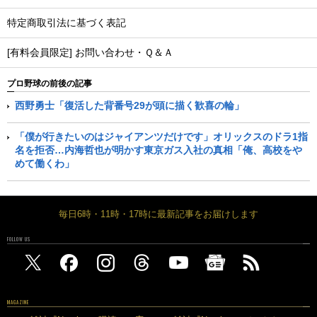
特定商取引法に基づく表記
[有料会員限定] お問い合わせ・Ｑ＆Ａ
プロ野球の前後の記事
西野勇士「復活した背番号29が頭に描く歓喜の輪」
「僕が行きたいのはジャイアンツだけです」オリックスのドラ1指
名を拒否…内海哲也が明かす東京ガス入社の真相「俺、高校をや
めて働くわ」
毎日6時・11時・17時に最新記事をお届けします
FOLLOW US
MAGAZINE