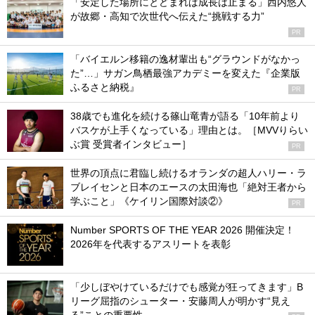
「安定した場所にとどまれば成長は止まる」西内悠人
が故郷・高知で次世代へ伝えた“挑戦する力”
PR
「バイエルン移籍の逸材輩出も“グラウンドがなかっ
た”…」サガン鳥栖最強アカデミーを変えた『企業版
ふるさと納税』
PR
38歳でも進化を続ける篠山竜青が語る「10年前より
バスケが上手くなっている」理由とは。［MVVりらい
ぶ賞 受賞者インタビュー］
PR
世界の頂点に君臨し続けるオランダの超人ハリー・ラ
ブレイセンと日本のエースの太田海也「絶対王者から
学ぶこと」《ケイリン国際対談②》
PR
Number SPORTS OF THE YEAR 2026 開催決定！
2026年を代表するアスリートを表彰
「少しぼやけているだけでも感覚が狂ってきます」B
リーグ屈指のシューター・安藤周人が明かす“見え