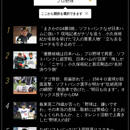
プロ野球
×
ここから競技を選択できます
最新
24時間
週間
「まさかの14勝3敗」ソフトバンクなぜ日本ハ
ムに強い？ 現地記者がナゾを追う…小久保裕
紀が名前を挙げた“2人の重要人物”「立ち去る
コーチを引き止めて…」
「優勝候補は日本ハム」プロ野球で異変…ソフ
トバンクに超苦戦、日本ハムの“誤算”「悔しが
り」「ニヤリ」小久保裕紀と新庄剛志の“名対
決ウラ側”
「アゴ骨折、前歯折れて…」156キロ速球が顔
面直撃、ソフトバンク選手が明かす“壮絶死球
の瞬間”「救急車で告げた…“明日も出ます”」オ
リックス投手からDM
板東英二79歳が言った「野球は、嫌いです
わ」その本当の意味…取材には警戒心「またお
ちょくられるんか、と」タレント活動で上書き
した“野球人の顔”
なぜソフトバンクは“入団辞退リスクあっ