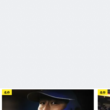
名作
名作