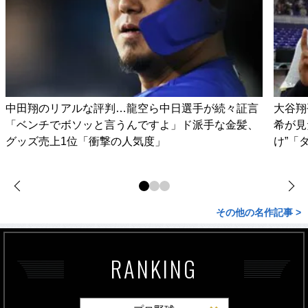
中田翔のリアルな評判…龍空ら中日選手が続々証言
大谷翔
「ベンチでボソッと言うんですよ」ド派手な金髪、
希が見
グッズ売上1位「衝撃の人気度」
け”「
その他の名作記事 >
RANKING