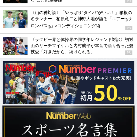
る”ことの重要性
PR
《山の神対談》「やっぱり“タイパ”がいい！」箱根の
名ランナー、柏原竜二と神野大地が語る「エアー
サ
®
ロンパス
」×コンディショニング術
®
PR
《ラグビー界と体操界の同学年レジェンド対談》初対
面のリーチマイケルと内村航平が本音で語り合った競
技愛「好きだから、続けられる」
PR