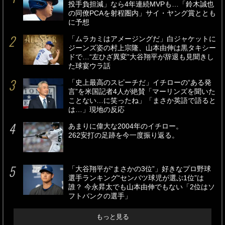
投手負担減」なら4年連続MVPも…「鈴木誠也
の同僚PCAを射程圏内」サイ・ヤング賞ととも
に予想
「ムラカミはアメージングだ」白ジャケットに
ジーンズ姿の村上宗隆、山本由伸は黒タキシー
ドで…“左ひざ異変”大谷翔平が辞退も見聞きし
た球宴ウラ話
「史上最高のスピーチだ」イチローの“ある発
言”を米国記者4人が絶賛「マーリンズを聞いた
ことない…に笑ったね」「まさか英語で語ると
は…」現地の反応
あまりに偉大な2004年のイチロー。
262安打の足跡を今一度振り返る。
「大谷翔平が“まさかの3位”」好きなプロ野球
選手ランキング“センバツ球児が選ぶ1位”は
誰？ 今永昇太でも山本由伸でもない「2位はソ
フトバンクの選手」
もっと見る