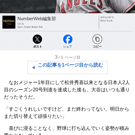
photograph by
NumberWeb編集部
Nanae Suzuki
text by
Sports Graphic Number Web
ポスト
シェア
コピー
3
/3
ページ目
この記事を1ページ目から読む
なおメジャー1年目にして松井秀喜以来となる日本人2人
目のシーズン20号到達を達成した後も、大谷はいつも通り
だったそうだ。
「すごくうれしいですけど、まだ終わってない。明日から
また切り替えて頑張りたい」
喜びに浸ることなく、野球に打ち込んでいく姿勢が積み