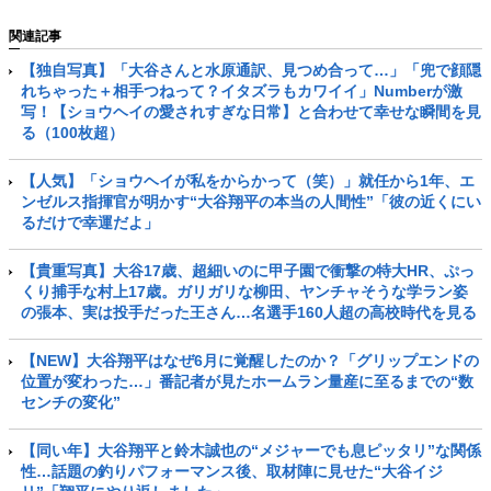
関連記事
【独自写真】「大谷さんと水原通訳、見つめ合って…」「兜で顔隠
れちゃった＋相手つねって？イタズラもカワイイ」Numberが激
写！【ショウヘイの愛されすぎな日常】と合わせて幸せな瞬間を見
る（100枚超）
【人気】「ショウヘイが私をからかって（笑）」就任から1年、エ
ンゼルス指揮官が明かす“大谷翔平の本当の人間性”「彼の近くにい
るだけで幸運だよ」
【貴重写真】大谷17歳、超細いのに甲子園で衝撃の特大HR、ぷっ
くり捕手な村上17歳。ガリガリな柳田、ヤンチャそうな学ラン姿
の張本、実は投手だった王さん…名選手160人超の高校時代を見る
【NEW】大谷翔平はなぜ6月に覚醒したのか？「グリップエンドの
位置が変わった…」番記者が見たホームラン量産に至るまでの“数
センチの変化”
【同い年】大谷翔平と鈴木誠也の“メジャーでも息ピッタリ”な関係
性…話題の釣りパフォーマンス後、取材陣に見せた“大谷イジ