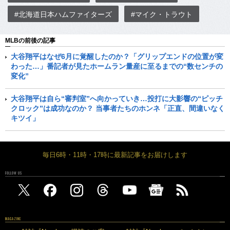
#北海道日本ハムファイターズ
#マイク・トラウト
MLBの前後の記事
大谷翔平はなぜ6月に覚醒したのか？「グリップエンドの位置が変
わった…」番記者が見たホームラン量産に至るまでの“数センチの
変化”
大谷翔平は自ら“審判室”へ向かっていき…投打に大影響の“ピッチ
クロック”は成功なのか？ 当事者たちのホンネ「正直、間違いなく
キツイ」
毎日6時・11時・17時に最新記事をお届けします
FOLLOW US
MAGAZINE