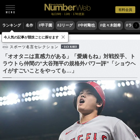
有料会員
毎日6時・11時・17時更新
ランキング
名作
#甲子園
#Jリーグ
#中村剛也
#佐々木朗希
#ラグ
〉
×
今人気の記事が競技ごとに探せます
野球
MLB
スポーツ名言セレクション
BACK NUMBER
「オオタニは直感力がある」「愛嬌もね」対戦投手、ト
ラウトら仲間の“大谷翔平の規格外パワー評”「ショウヘ
イがすごいことをやっても…」