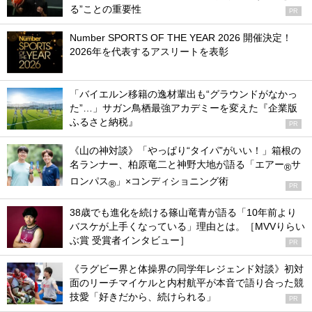
る”ことの重要性
PR
Number SPORTS OF THE YEAR 2026 開催決定！
2026年を代表するアスリートを表彰
「バイエルン移籍の逸材輩出も“グラウンドがなかっ
た”…」サガン鳥栖最強アカデミーを変えた『企業版
ふるさと納税』
PR
《山の神対談》「やっぱり“タイパ”がいい！」箱根の
名ランナー、柏原竜二と神野大地が語る「エアー
サ
®
ロンパス
」×コンディショニング術
®
PR
38歳でも進化を続ける篠山竜青が語る「10年前より
バスケが上手くなっている」理由とは。［MVVりらい
ぶ賞 受賞者インタビュー］
PR
《ラグビー界と体操界の同学年レジェンド対談》初対
面のリーチマイケルと内村航平が本音で語り合った競
技愛「好きだから、続けられる」
PR