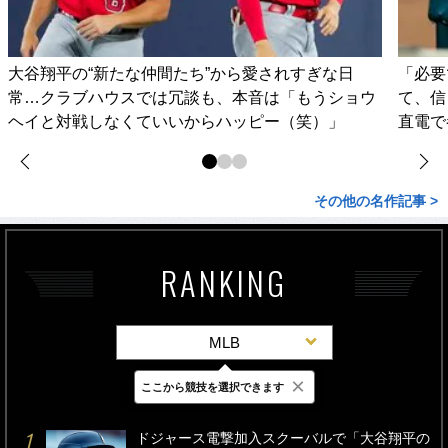
大谷翔平の“新たな仲間たち”から愛されすぎな日
「必要
常…クラブハウスでは冗談も、本音は「もうショウ
て、信
ヘイと対戦しなくていいからハッピー（笑）」
直電で
その他の名作記事 >
RANKING
MLB
×
ここから競技を選択できます
最新
24時間
週間
ドジャース電撃加入スクーバルで「大谷翔平の