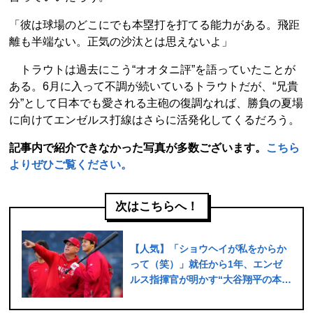
「彼は球場のどこにでも本塁打を打てる能力がある。飛距
離も半端ない。正気の沙汰とは思えないよ」
トラウトは過去にこう“オオタニ評”を語っていたことが
ある。6月に入って不調が続いているトラウトだが、“兄貴
分”として日本でも愛される主砲の復調なれば、勝負の夏場
に向けてエンゼルス打線はさらに活発化してくるだろう。
記事内で紹介できなかった写真が多数ございます。
こちら
よりぜひご覧ください。
次はこちらへ！
【人気】「ショウヘイが私をからか
って（笑）」就任から1年、エンゼ
ルス指揮官が明かす“大谷翔平の本当
の人間性”「彼の近くにいるだけで幸
運だよ」