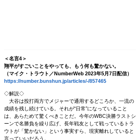
＜名言4＞
翔平がすごいことをやっても、もう何も驚かない。
（マイク・トラウト／NumberWeb 2023年5月7日配信）
https://number.bunshun.jp/articles/-/857465
◇解説◇
大谷は投打両方でメジャーで通用するどころか、一流の
成績を残し続けている。それが“日常”になっていること
は、あらためて驚くべきことだ。今年のWBC決勝ラストシ
ーンで名勝負を繰り広げ、長年戦友として戦っているトラ
ウトが「驚かない」という事実すら、現実離れしていると
言っていいだろう。