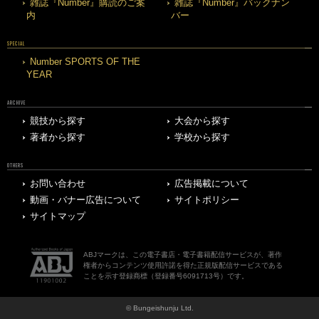
雑誌『Number』購読のご案
雑誌『Number』バックナン
内
バー
SPECIAL
Number SPORTS OF THE
YEAR
ARCHIVE
競技から探す
大会から探す
著者から探す
学校から探す
OTHERS
お問い合わせ
広告掲載について
動画・バナー広告について
サイトポリシー
サイトマップ
ABJマークは、この電子書店・電子書籍配信サービスが、著作
権者からコンテンツ使用許諾を得た正規版配信サービスである
ことを示す登録商標（登録番号6091713号）です。
© Bungeishunju Ltd.