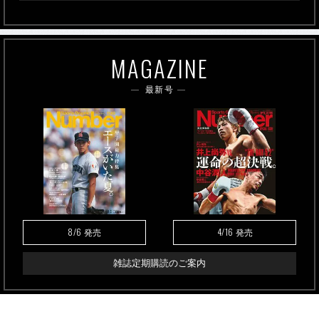
MAGAZINE
最新号
8/6
4/16
発売
発売
雑誌定期購読のご案内