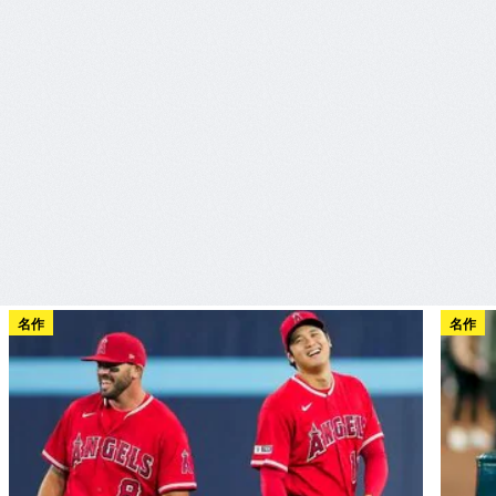
名作
名作