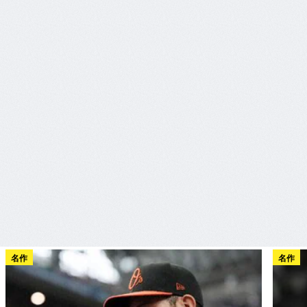
名作
名作