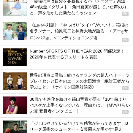
「会場の声は自分を客観視するバロメーター」柔道
48kg級金メダリスト・角田夏実が感じていた声の力
と、声を活かした新たなミッション
PR
《山の神対談》「やっぱり“タイパ”がいい！」箱根の
名ランナー、柏原竜二と神野大地が語る「エアー
サ
®
ロンパス
」×コンディショニング術
®
PR
Number SPORTS OF THE YEAR 2026 開催決定！
2026年を代表するアスリートを表彰
世界の頂点に君臨し続けるオランダの超人ハリー・ラ
ブレイセンと日本のエースの太田海也「絶対王者から
学ぶこと」《ケイリン国際対談②》
PR
38歳でも進化を続ける篠山竜青が語る「10年前より
バスケが上手くなっている」理由とは。［MVVりらい
ぶ賞 受賞者インタビュー］
PR
「少しぼやけているだけでも感覚が狂ってきます」B
リーグ屈指のシューター・安藤周人が明かす“見え