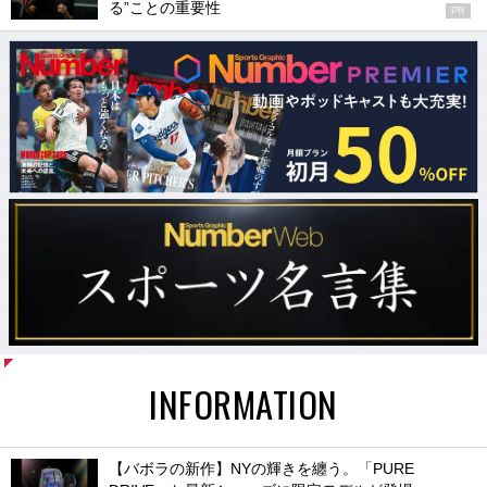
る”ことの重要性
PR
INFORMATION
【バボラの新作】NYの輝きを纏う。「PURE