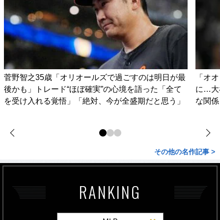
菅野智之35歳「オリオールズで過ごすのは明日が最
「オオ
後かも」トレード“ほぼ確実”の心境を語った「全て
に…大
を受け入れる覚悟」「絶対、今が全盛期だと思う」
な関係
その他の名作記事 >
RANKING