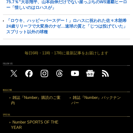
75.7％”大谷翔平、山本由伸だけでない崖っぷちのWS連覇ヒーロ
ー「惜しいのはロハスが」
「ロウキ、ハッピーバースデー！」ロハスに祝われた佐々木朗希
24歳リリーフで大変身のナゼ…速球の質と「じつは投げていた」
スプリット以外の球種
毎日6時・11時・17時に最新記事をお届けします
FOLLOW US
MAGAZINE
雑誌『Number』購読のご案
雑誌『Number』バックナン
内
バー
SPECIAL
Number SPORTS OF THE
YEAR