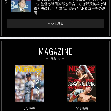
い」監督も球団幹部も苦言…なぜ野茂英雄は近
鉄と決裂した？ 野茂が怒った“あるコーチの退
団”
もっと見る
MAGAZINE
最新号
8/6
4/16
発売
発売