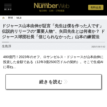
有料会員
毎日6時・11時・17時更新
野球
MLB
ドジャース山本由伸が証言「先生は僕を作った人です」
伝説的リリーフの“重要人物”、矢田先生とは何者か？ ド
ジャース球団社長「信じられなかった」山本の練習法
生島淳
2025/11/09 11:02
480億円！2023年のオフ、ロサンゼルス・ドジャースが山本由伸に
投資した金額である（12年3億2500万ドルの契約）。そこで生成AI
に尋ね...
続きを読む