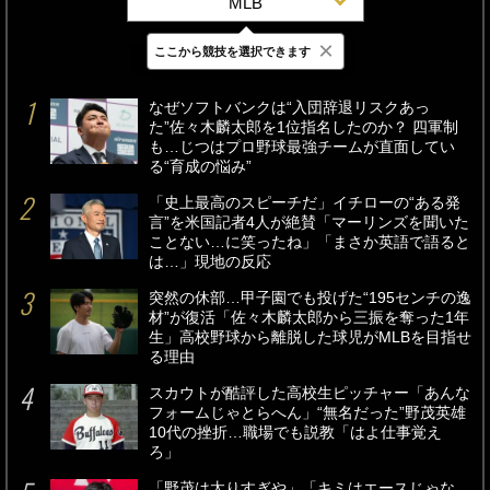
MLB
×
ここから競技を選択できます
最新
24時間
週間
なぜソフトバンクは“入団辞退リスクあっ
た”佐々木麟太郎を1位指名したのか？ 四軍制
も…じつはプロ野球最強チームが直面してい
る“育成の悩み”
「史上最高のスピーチだ」イチローの“ある発
言”を米国記者4人が絶賛「マーリンズを聞いた
ことない…に笑ったね」「まさか英語で語ると
は…」現地の反応
突然の休部…甲子園でも投げた“195センチの逸
材”が復活「佐々木麟太郎から三振を奪った1年
生」高校野球から離脱した球児がMLBを目指せ
る理由
スカウトが酷評した高校生ピッチャー「あんな
フォームじゃとらへん」“無名だった”野茂英雄
10代の挫折…職場でも説教「はよ仕事覚え
ろ」
「野茂は太りすぎや」「キミはエースじゃな