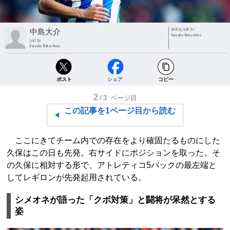
photograph by
中島大介
Daisuke Nakashima
text by
Daisuke Nakashima
ポスト
シェア
コピー
2
/3
ページ目
この記事を1ページ目から読む
ここにきてチーム内での存在をより確固たるものにした
久保はこの日も先発。右サイドにポジションを取った。そ
の久保に相対する形で、アトレティコ5バックの最左端と
してレギロンが先発起用されている。
シメオネが語った「クボ対策」と闘将が呆然とする
姿