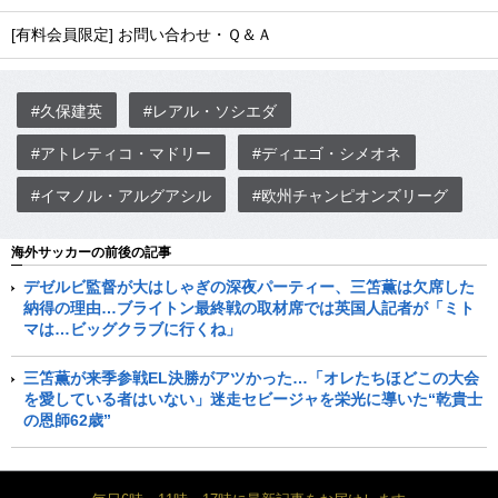
[有料会員限定] お問い合わせ・Ｑ＆Ａ
#久保建英
#レアル・ソシエダ
#アトレティコ・マドリー
#ディエゴ・シメオネ
#イマノル・アルグアシル
#欧州チャンピオンズリーグ
海外サッカーの前後の記事
デゼルビ監督が大はしゃぎの深夜パーティー、三笘薫は欠席した
納得の理由…ブライトン最終戦の取材席では英国人記者が「ミト
マは…ビッグクラブに行くね」
三笘薫が来季参戦EL決勝がアツかった…「オレたちほどこの大会
を愛している者はいない」迷走セビージャを栄光に導いた“乾貴士
の恩師62歳”