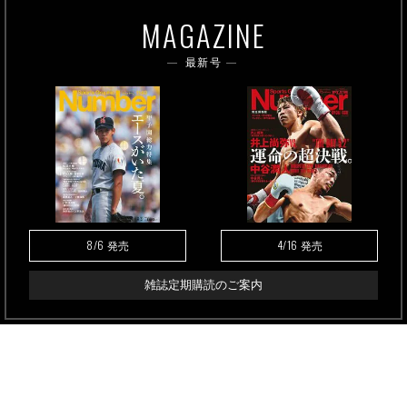
MAGAZINE
最新号
8/6
4/16
発売
発売
雑誌定期購読のご案内