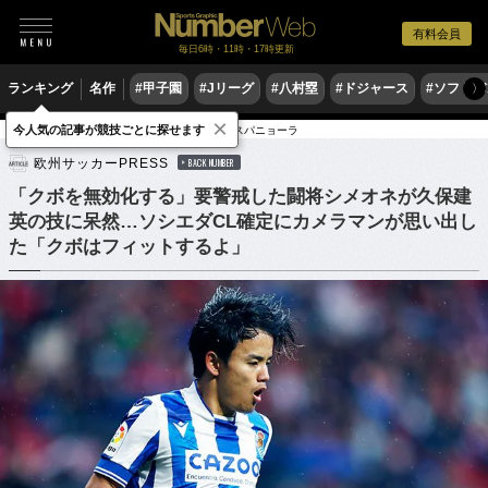
有料会員
毎日6時・11時・17時更新
ランキング
名作
#甲子園
#Jリーグ
#八村塁
#ドジャース
#ソフトバ
〉
×
今人気の記事が競技ごとに探せます
サッカー
海外サッカー
リーガ・エスパニョーラ
欧州サッカーPRESS
BACK NUMBER
「クボを無効化する」要警戒した闘将シメオネが久保建
英の技に呆然…ソシエダCL確定にカメラマンが思い出し
た「クボはフィットするよ」