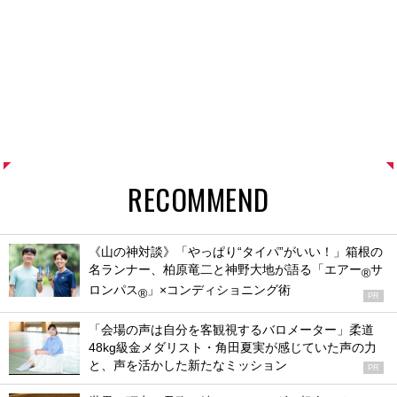
RECOMMEND
《山の神対談》「やっぱり“タイパ”がいい！」箱根の
名ランナー、柏原竜二と神野大地が語る「エアー
サ
®
ロンパス
」×コンディショニング術
®
PR
「会場の声は自分を客観視するバロメーター」柔道
48kg級金メダリスト・角田夏実が感じていた声の力
と、声を活かした新たなミッション
PR