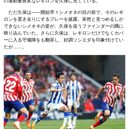
の運動量豊富なレギロンを久保に充てている。
ただ久保は――開始早々シメオネの目の前で、そのレギ
ロンを置き去りにするプレーを披露。呆然と見つめるしか
できないシメオネの姿が、久保を追うファインダーの隅に
映り込んでいた。さらに久保は、レギロンだけでなくカバ
ーに入る守備陣をも翻弄し、好調ソシエダを印象付けてい
たが……。