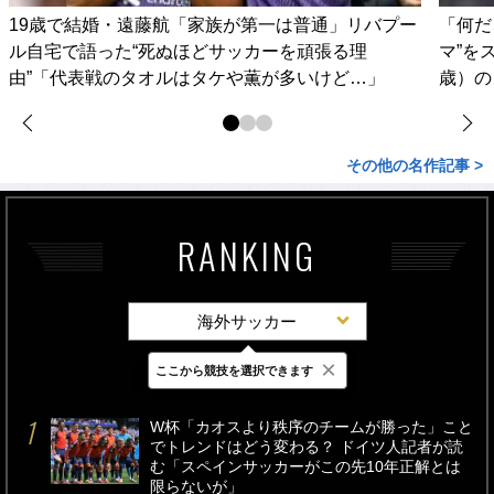
19歳で結婚・遠藤航「家族が第一は普通」リバプー
「何だ
ル自宅で語った“死ぬほどサッカーを頑張る理
マ”を
由”「代表戦のタオルはタケや薫が多いけど…」
歳）の
その他の名作記事 >
RANKING
海外サッカー
×
ここから競技を選択できます
最新
24時間
週間
W杯「カオスより秩序のチームが勝った」こと
でトレンドはどう変わる？ ドイツ人記者が読
む「スペインサッカーがこの先10年正解とは
限らないが」