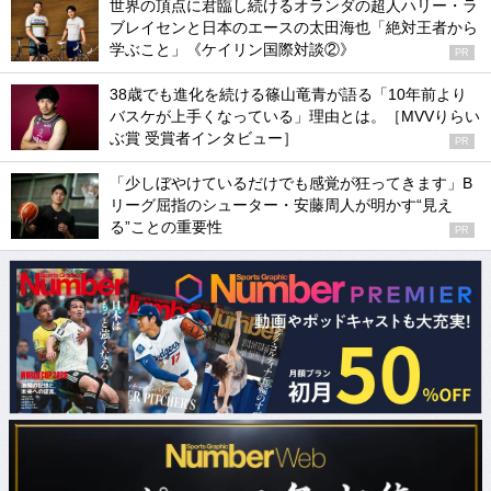
世界の頂点に君臨し続けるオランダの超人ハリー・ラ
ブレイセンと日本のエースの太田海也「絶対王者から
学ぶこと」《ケイリン国際対談②》
PR
38歳でも進化を続ける篠山竜青が語る「10年前より
バスケが上手くなっている」理由とは。［MVVりらい
ぶ賞 受賞者インタビュー］
PR
「少しぼやけているだけでも感覚が狂ってきます」B
リーグ屈指のシューター・安藤周人が明かす“見え
る”ことの重要性
PR