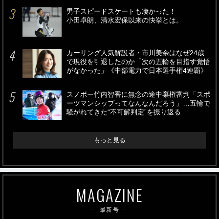
男子スピードスケートも凄かった！
小田卓朗、清水宏保以来の快挙とは。
カーリング人気解説者・市川美余はなぜ24歳
で現役を引退したのか「次の五輪を目指す覚悟
がなかった」《中部電力で日本選手権4連覇》
スノボー竹内智香に無念の途中棄権審判「スポ
ーツマンシップってなんなんだろう」…五輪で
騒がれてきた“不可解判定”を振り返る
もっと見る
MAGAZINE
最新号