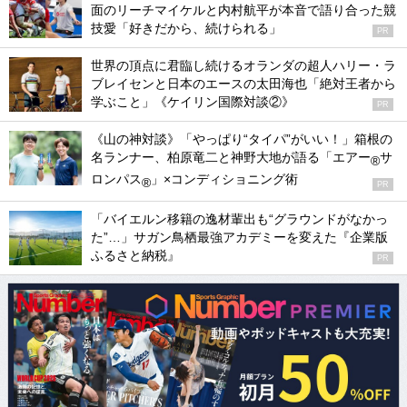
面のリーチマイケルと内村航平が本音で語り合った競
技愛「好きだから、続けられる」
PR
世界の頂点に君臨し続けるオランダの超人ハリー・ラ
ブレイセンと日本のエースの太田海也「絶対王者から
学ぶこと」《ケイリン国際対談②》
PR
《山の神対談》「やっぱり“タイパ”がいい！」箱根の
名ランナー、柏原竜二と神野大地が語る「エアー
サ
®
ロンパス
」×コンディショニング術
®
PR
「バイエルン移籍の逸材輩出も“グラウンドがなかっ
た”…」サガン鳥栖最強アカデミーを変えた『企業版
ふるさと納税』
PR