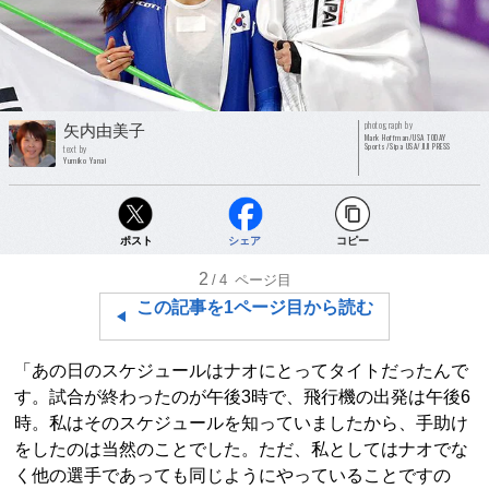
photograph by
矢内由美子
Mark Hoffman/USA TODAY
Sports/Sipa USA/JIJI PRESS
text by
Yumiko Yanai
ポスト
シェア
コピー
2
/4
ページ目
この記事を1ページ目から読む
「あの日のスケジュールはナオにとってタイトだったんで
す。試合が終わったのが午後3時で、飛行機の出発は午後6
時。私はそのスケジュールを知っていましたから、手助け
をしたのは当然のことでした。ただ、私としてはナオでな
く他の選手であっても同じようにやっていることですの