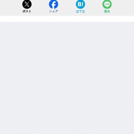
ポスト
シェア
はてな
送る