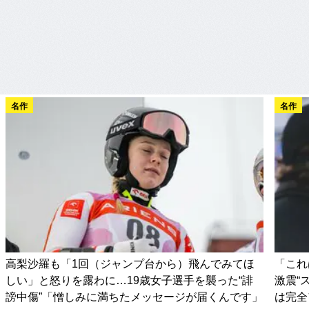
名作
名作
高梨沙羅も「1回（ジャンプ台から）飛んでみてほ
「これ
しい」と怒りを露わに…19歳女子選手を襲った“誹
激震“
謗中傷”「憎しみに満ちたメッセージが届くんです」
は完全