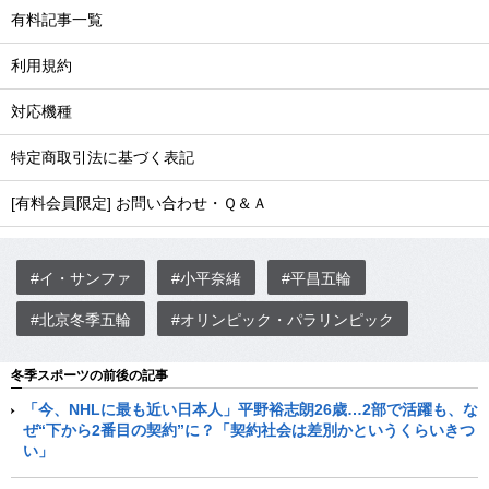
有料記事一覧
利用規約
対応機種
特定商取引法に基づく表記
[有料会員限定] お問い合わせ・Ｑ＆Ａ
#イ・サンファ
#小平奈緒
#平昌五輪
#北京冬季五輪
#オリンピック・パラリンピック
冬季スポーツの前後の記事
「今、NHLに最も近い日本人」平野裕志朗26歳…2部で活躍も、な
ぜ“下から2番目の契約”に？「契約社会は差別かというくらいきつ
い」