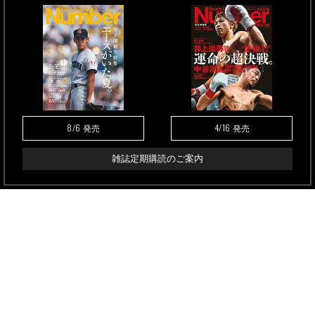
8/6
4/16
発売
発売
雑誌定期購読のご案内