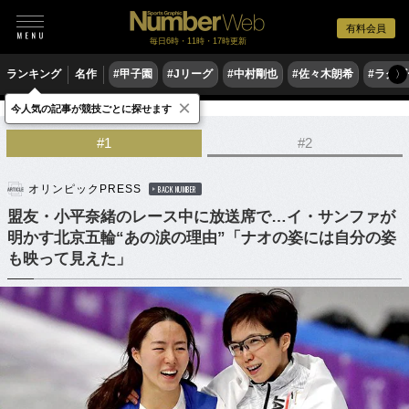
有料会員
毎日6時・11時・17時更新
ランキング
名作
#甲子園
#Jリーグ
#中村剛也
#佐々木朗希
#ラグ
〉
×
今人気の記事が競技ごとに探せます
冬季スポーツ
スピードスケート
#1
#2
オリンピックPRESS
BACK NUMBER
盟友・小平奈緒のレース中に放送席で…イ・サンファが
明かす北京五輪“あの涙の理由”「ナオの姿には自分の姿
も映って見えた」