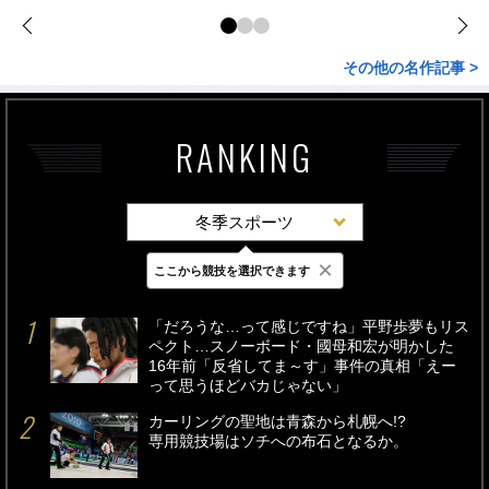
その他の名作記事 >
RANKING
冬季スポーツ
×
ここから競技を選択できます
最新
24時間
週間
「だろうな…って感じですね」平野歩夢もリス
ペクト…スノーボード・國母和宏が明かした
16年前「反省してま～す」事件の真相「えー
って思うほどバカじゃない」
カーリングの聖地は青森から札幌へ!?
専用競技場はソチへの布石となるか。