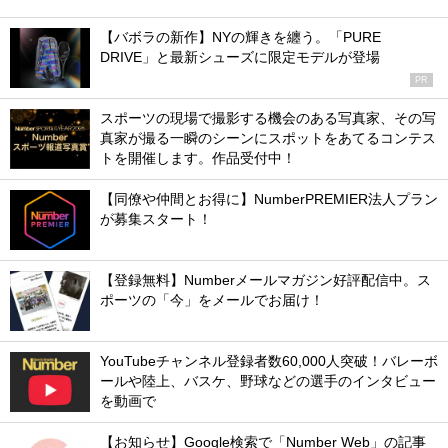
【バボラの新作】NYの輝きを纏う。「PURE
DRIVE」と最新シューズに限定モデルが登場
PR
スポーツの現場で撮影する機会のある写真家、その写
真家が撮る一瞬のシーンにスポットをあてるコンテス
トを開催します。作品受付中！
【同僚や仲間とお得に】NumberPREMIER法人プラン
が募集スタート！
【登録無料】Numberメールマガジン好評配信中。ス
ポーツの「今」をメールでお届け！
YouTubeチャンネル登録者数60,000人突破！バレーボ
ールや陸上、バスケ、野球などの選手のインタビュー
を動画で
【お知らせ】Google検索で「Number Web」の記事