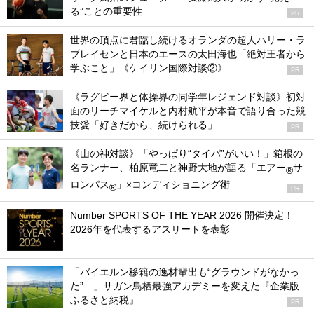
る”ことの重要性
PR
世界の頂点に君臨し続けるオランダの超人ハリー・ラ
ブレイセンと日本のエースの太田海也「絶対王者から
学ぶこと」《ケイリン国際対談②》
PR
《ラグビー界と体操界の同学年レジェンド対談》初対
面のリーチマイケルと内村航平が本音で語り合った競
技愛「好きだから、続けられる」
PR
《山の神対談》「やっぱり“タイパ”がいい！」箱根の
名ランナー、柏原竜二と神野大地が語る「エアー
サ
®
ロンパス
」×コンディショニング術
®
PR
Number SPORTS OF THE YEAR 2026 開催決定！
2026年を代表するアスリートを表彰
「バイエルン移籍の逸材輩出も“グラウンドがなかっ
た”…」サガン鳥栖最強アカデミーを変えた『企業版
ふるさと納税』
PR