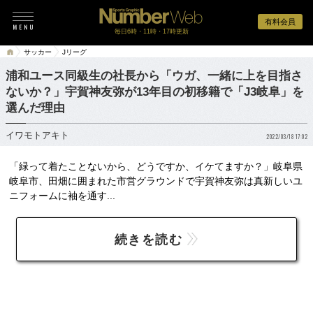
有料会員
毎日6時・11時・17時更新
サッカー
Jリーグ
浦和ユース同級生の社長から「ウガ、一緒に上を目指さ
ないか？」宇賀神友弥が13年目の初移籍で「J3岐阜」を
選んだ理由
イワモトアキト
2022/03/18 17:02
「緑って着たことないから、どうですか、イケてますか？」岐阜県
岐阜市、田畑に囲まれた市営グラウンドで宇賀神友弥は真新しいユ
ニフォームに袖を通す...
続きを読む