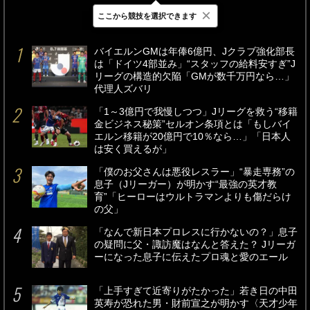
×
ここから競技を選択できます
最新
24時間
週間
バイエルンGMは年俸6億円、Jクラブ強化部長
は「ドイツ4部並み」“スタッフの給料安すぎ”J
リーグの構造的欠陥「GMが数千万円なら…」
代理人ズバリ
「1～3億円で我慢しつつ」Jリーグを救う“移籍
金ビジネス秘策”セルオン条項とは「もしバイ
エルン移籍が20億円で10％なら…」「日本人
は安く買えるが」
「僕のお父さんは悪役レスラー」“暴走専務”の
息子（Jリーガー）が明かす“最強の英才教
育”「ヒーローはウルトラマンよりも傷だらけ
の父」
「なんで新日本プロレスに行かないの？」息子
の疑問に父・諏訪魔はなんと答えた？ Jリーガ
ーになった息子に伝えたプロ魂と愛のエール
「上手すぎて近寄りがたかった」若き日の中田
英寿が恐れた男・財前宣之が明かす〈天才少年