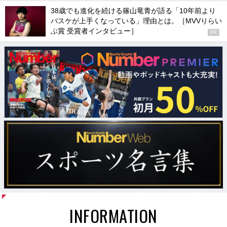
38歳でも進化を続ける篠山竜青が語る「10年前より
バスケが上手くなっている」理由とは。［MVVりらい
ぶ賞 受賞者インタビュー］
PR
INFORMATION