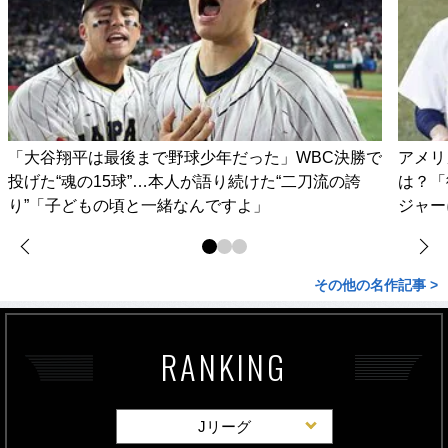
「大谷翔平は最後まで野球少年だった」WBC決勝で
アメリ
投げた“魂の15球”…本人が語り続けた“二刀流の誇
は？「
り”「子どもの頃と一緒なんですよ」
ジャー
その他の名作記事 >
RANKING
Jリーグ