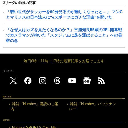
Jリーグの前後の記事
「若い世代がサッカーを90分見るのが難しくなったと…」 マンC
とマリノスの日本法人に“eスポーツにガチな理由”を聞いた
「なぜ人はカズを見たくなるのか？」三浦知良55歳のJFL開幕戦
でカメラマンが抱いた「スタジアムに足を運ばせること」への畏
敬の念
毎日6時・11時・17時に最新記事をお届けします
FOLLOW US
MAGAZINE
雑誌『Number』購読のご案
雑誌『Number』バックナン
内
バー
SPECIAL
Number SPORTS OF THE