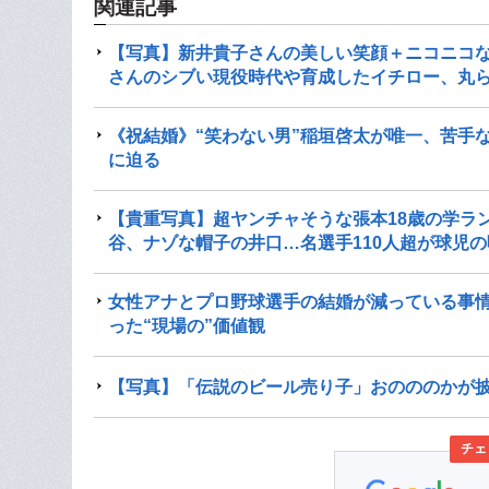
関連記事
【写真】新井貴子さんの美しい笑顔＋ニコニコな
さんのシブい現役時代や育成したイチロー、丸
《祝結婚》“笑わない男”稲垣啓太が唯一、苦手
に迫る
【貴重写真】超ヤンチャそうな張本18歳の学ラ
谷、ナゾな帽子の井口…名選手110人超が球児の
女性アナとプロ野球選手の結婚が減っている事情
った“現場の”価値観
【写真】「伝説のビール売り子」おのののかが披
チェ