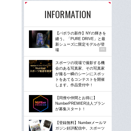
INFORMATION
【バボラの新作】NYの輝きを
纏う。「PURE DRIVE」と最
新シューズに限定モデルが登
場
PR
スポーツの現場で撮影する機
会のある写真家、その写真家
が撮る一瞬のシーンにスポッ
トをあてるコンテストを開催
します。作品受付中！
【同僚や仲間とお得に】
NumberPREMIER法人プラン
が募集スタート！
【登録無料】Numberメールマ
ガジン好評配信中。スポーツ