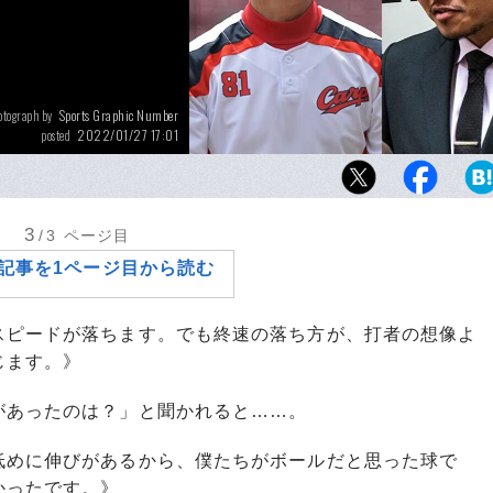
Sports Graphic Number
otograph by
2022/01/27 17:01
posted
結婚を発表した稲垣啓太。お相手の新井貴子
井宏昌（広島コーチ時代）は偉大な野球人だ
3
/3
ページ目
記事を1ページ目から読む
スピードが落ちます。でも終速の落ち方が、打者の想像よ
じます。》
があったのは？」と聞かれると……。
低めに伸びがあるから、僕たちがボールだと思った球で
かったです。》