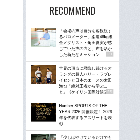
RECOMMEND
「会場の声は自分を客観視す
るバロメーター」柔道48kg級
金メダリスト・角田夏実が感
じていた声の力と、声を活か
した新たなミッション
PR
世界の頂点に君臨し続けるオ
ランダの超人ハリー・ラブレ
イセンと日本のエースの太田
海也「絶対王者から学ぶこ
と」《ケイリン国際対談②》
PR
Number SPORTS OF THE
YEAR 2026 開催決定！ 2026
年を代表するアスリートを表
彰
「少しぼやけているだけでも