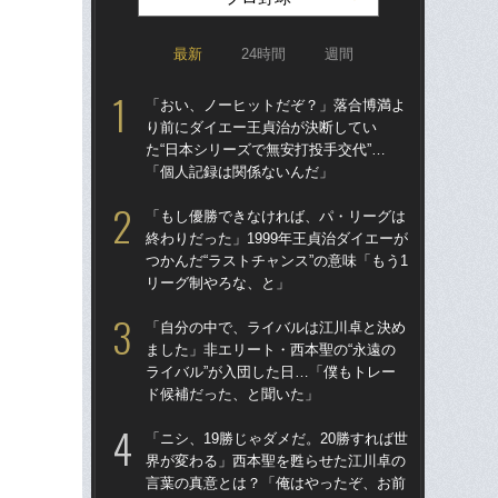
最新
24時間
週間
「おい、ノーヒットだぞ？」落合博満よ
「ア
り前にダイエー王貞治が決断してい
球
た“日本シリーズで無安打投手交代”…
す“
「個人記録は関係ないんだ」
た…
らD
「もし優勝できなければ、パ・リーグは
終わりだった」1999年王貞治ダイエーが
「
つかんだ“ラストチャンス”の意味「もう1
り
リーグ制やろな、と」
た“
「
「自分の中で、ライバルは江川卓と決め
ました」非エリート・西本聖の“永遠の
「
ライバル”が入団した日…「僕もトレー
終わ
ド候補だった、と聞いた」
つか
リ
「ニシ、19勝じゃダメだ。20勝すれば世
界が変わる」西本聖を甦らせた江川卓の
「
言葉の真意とは？「俺はやったぞ、お前
っ