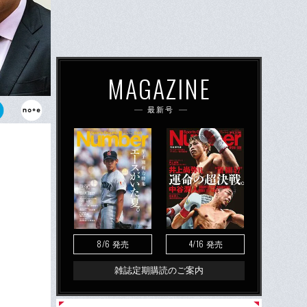
MAGAZINE
最新号
さんの父・新
8/6
4/16
発売
発売
雑誌定期購読のご案内