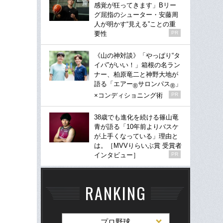
感覚が狂ってきます」Bリー
グ屈指のシューター・安藤周
人が明かす“見える”ことの重
要性
PR
《山の神対談》「やっぱり“タ
イパ”がいい！」箱根の名ラン
ナー、柏原竜二と神野大地が
語る「エアー
サロンパス
」
®
®
×コンディショニング術
PR
38歳でも進化を続ける篠山竜
青が語る「10年前よりバスケ
が上手くなっている」理由と
は。［MVVりらいぶ賞 受賞者
インタビュー］
PR
RANKING
プロ野球