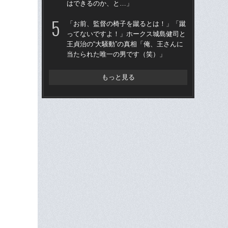
はできるのか、と…」
王貞
当
「お前、監督の椅子を蹴るとは！」「蹴
ってないですよ！」ホークス城島健司と
「
王貞治の“大騒動”の真相「俺、王さんに
で
当たられた唯一の男です（笑）」
を
は
もっと見る