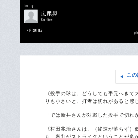
text by
広尾晃
Kou Hiroo
PROFILE
ph
この
《投手の球は、どうしても手元へきて
りも小さいと、打者は切れがあると感
「では新井さんが対戦した投手で切れ
《村田兆治さんは、（終速が落ちず）
も、審判がストライクということが多