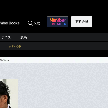
有料会員
検索
テニス
競馬
有料記事
解説名人