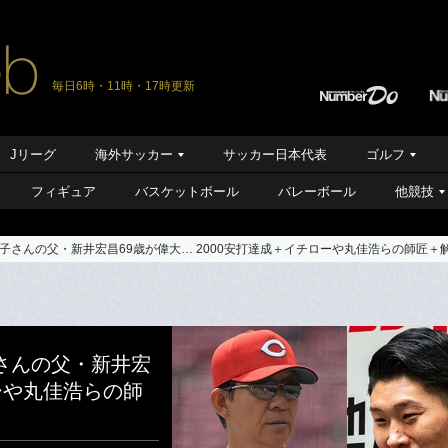
毎日6時・11時・17時更新
Jリーグ
海外サッカー
サッカー日本代表
ゴルフ
フィギュア
バスケットボール
バレーボール
他競技
さんの父・新井宏昌69歳が偉大… 2000安打達成＋イチローや丸佳浩らの師匠＋
さんの父・新井宏
ローや丸佳浩らの師