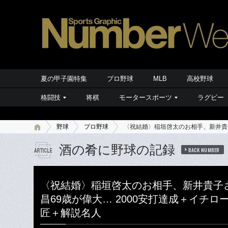
夏の甲子園特集
プロ野球
MLB
高校野球
格闘技
将棋
モータースポーツ
ラグビー
野球
プロ野球
〈祝結婚〉稲垣啓太のお相手、新井貴子
酒の肴に野球の記録
BACK NUMBER
〈祝結婚〉稲垣啓太のお相手、新井貴子
昌69歳が偉大… 2000安打達成＋イチ
匠＋解説名人