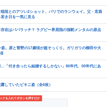
稲垣とのアツい2ショット、パリでのランウェイ。父・宏昌
ら若き日を一気に見る
な存在はパパラッチ？ ラグビー界屈指の強靭メンタルの原点
ン姿。原と菅野の17歳頃が超そっくり。ガリガリの柳田や大
頃
…「付き合ったら結婚するしかない」90年代、00年代にあ
露していたビキニ姿（全6枚）
ックを入れてボタンを押すだけ