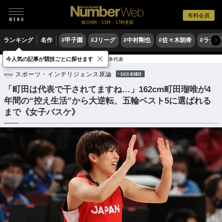
有料会員
毎日6時・11時・17時更新
ランキング
名作
#甲子園
#Jリーグ
#中村剛也
#佐々木朗希
#ラグ
〉
×
今人気の記事が競技ごとに探せます
バスケットボール
バスケットボール日本代表
スポーツ・インテリジェンス原論
BACK NUMBER
「町田は代表で干されてますね…」162cm町田瑠唯が4
年間の“控え生活”から大逆転、五輪ベスト5に選ばれる
まで《女子バスケ》