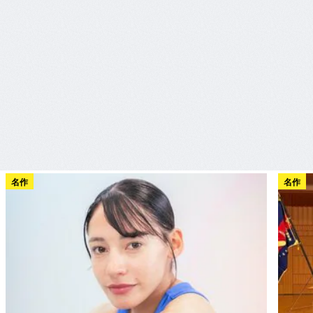
名作
名作