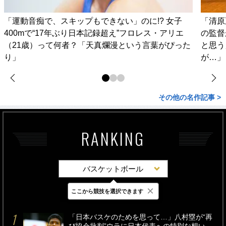
「運動音痴で、スキップもできない」のに!? 女子
「清原
400mで“17年ぶり日本記録超え”フロレス・アリエ
の監督
（21歳）って何者？「天真爛漫という言葉がぴった
と思う
り」
が…」
その他の名作記事 >
RANKING
バスケットボール
×
ここから競技を選択できます
最新
24時間
週間
「日本バスケのためを思って…」八村塁が“再