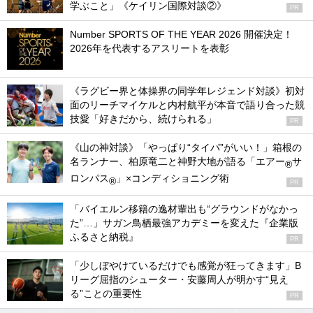
学ぶこと」《ケイリン国際対談②》
PR
Number SPORTS OF THE YEAR 2026 開催決定！
2026年を代表するアスリートを表彰
《ラグビー界と体操界の同学年レジェンド対談》初対
面のリーチマイケルと内村航平が本音で語り合った競
技愛「好きだから、続けられる」
PR
《山の神対談》「やっぱり“タイパ”がいい！」箱根の
名ランナー、柏原竜二と神野大地が語る「エアー
サ
®
ロンパス
」×コンディショニング術
®
PR
「バイエルン移籍の逸材輩出も“グラウンドがなかっ
た”…」サガン鳥栖最強アカデミーを変えた『企業版
ふるさと納税』
PR
「少しぼやけているだけでも感覚が狂ってきます」B
リーグ屈指のシューター・安藤周人が明かす“見え
る”ことの重要性
PR