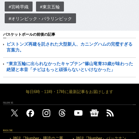
#宮崎早織
#東京五輪
#オリンピック・パラリンピック
バスケットボールの前後の記事
ピストンズ再建を託された大型新人、カニングハムの完璧すぎる
言葉力。
“東京五輪に出られなかったキャプテン”篠山竜青33歳が味わった
絶望と本音「チビはもっと頑張らないといけなかった」
毎日6時・11時・17時に最新記事をお届けします
FOLLOW US
MAGAZINE
雑誌『Number』購読のご案
雑誌『Number』バックナン