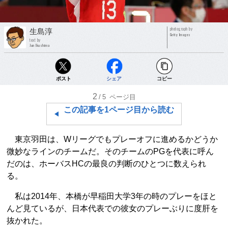
photograph by
生島淳
Getty Images
text by
Jun Ikushima
ポスト
シェア
コピー
2
/5
ページ目
この記事を1ページ目から読む
東京羽田は、Wリーグでもプレーオフに進めるかどうか
微妙なラインのチームだ。そのチームのPGを代表に呼ん
だのは、ホーバスHCの最良の判断のひとつに数えられ
る。
私は2014年、本橋が早稲田大学3年の時のプレーをほと
んど見ているが、日本代表での彼女のプレーぶりに度肝を
抜かれた。