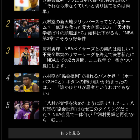
び協会批判”ウラに日本代表への特別な想い
「それなら来なくていいと切り捨てるのは簡
単」
八村塁の新天地クリッパーズってどんなチー
ム？「低迷を救った元大企業CEO」「天才数
学者ばりの頭脳派HC」給料は下がるも、“NBA
第3章”にそろう好条件
河村勇輝、NBAペイサーズとの契約は厳しい？
不完全燃焼のサマーリーグを終えて決意新たに
「NBAまでの2カ月間、ここ数年で一番きつい
夏にします」
八村塁が“協会批判”で揺れるバスケ界「（ホー
バスHCと）ボタンの掛け違いが始まったの
は…」「誰かひとりが悪者というわけでもな
い」
「八村が覚悟を決めたように語りだした…」八
村塁の“協会批判”はなぜこのタイミングだっ
た？ NBA会見で一体何が「“河村勇輝と再会”か
ら一転…」
もっと見る