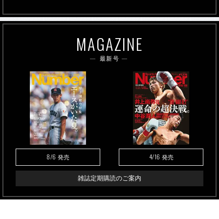
MAGAZINE
最新号
8/6
4/16
発売
発売
雑誌定期購読のご案内