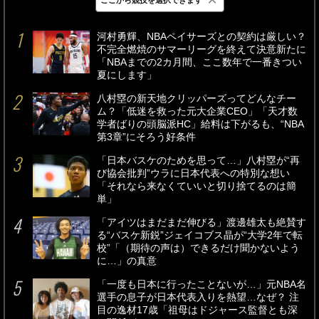
最新
24時間
週間
河村勇輝、NBAペイサーズとの契約は厳しい？
不完全燃焼のサマーリーグを終えて決意新たに
「NBAまでの2カ月間、ここ数年で一番きつい
夏にします」
八村塁の新天地クリッパーズってどんなチー
ム？「低迷を救った元大企業CEO」「天才数
学者ばりの頭脳派HC」給料は下がるも、“NBA
第3章”にそろう好条件
「日本バスケのためを思って…」八村塁が“再
び協会批判”ウラに日本代表への特別な想い
「それなら来なくていいと切り捨てるのは簡
単」
「アイツはまだまだ伸びる」渡邊雄太も絶賛す
る“バスケ新鋭”ジェイコブス晶が“大学2年で転
校”「（期待の声は）できるだけ聞かないよう
に…」の真意
「一度も日本に行ったことないが…」元NBA名
選手の息子が日本代表入りを熱望…なぜ？ 注
目の逸材17歳「祖母はドジャース監督とも深