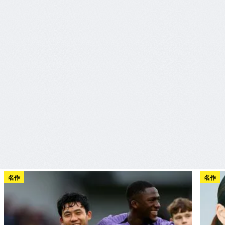
名作
名作