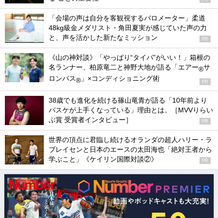
「会場の声は自分を客観視するバロメーター」柔道
48kg級金メダリスト・角田夏実が感じていた声の力
と、声を活かした新たなミッション
PR
《山の神対談》「やっぱり“タイパ”がいい！」箱根の
名ランナー、柏原竜二と神野大地が語る「エアー
サ
®
ロンパス
」×コンディショニング術
®
PR
38歳でも進化を続ける篠山竜青が語る「10年前より
バスケが上手くなっている」理由とは。［MVVりらい
ぶ賞 受賞者インタビュー］
PR
世界の頂点に君臨し続けるオランダの超人ハリー・ラ
ブレイセンと日本のエースの太田海也「絶対王者から
学ぶこと」《ケイリン国際対談②》
PR