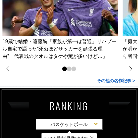
19歳で結婚・遠藤航「家族が第一は普通」リバプー
「勇大
ル自宅で語った“死ぬほどサッカーを頑張る理
が明か
由”「代表戦のタオルはタケや薫が多いけど…」
り者同
その他の名作記事 >
RANKING
バスケットボール
×
ここから競技を選択できます