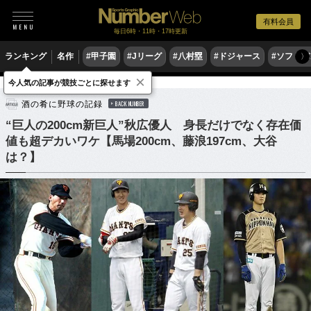
有料会員
毎日6時・11時・17時更新
ランキング
名作
#甲子園
#Jリーグ
#八村塁
#ドジャース
#ソフトバ
〉
×
今人気の記事が競技ごとに探せます
野球
プロ野球
酒の肴に野球の記録
BACK NUMBER
“巨人の200cm新巨人”秋広優人 身長だけでなく存在価
値も超デカいワケ【馬場200cm、藤浪197cm、大谷
は？】