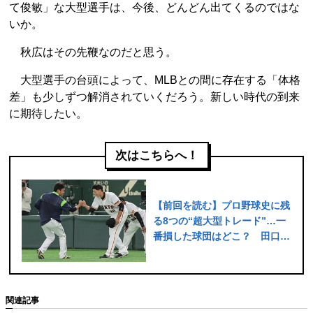
て俊敏」な大型選手は、今後、どんどん出てくるのではな
いか。
秋広はその先鞭なのだと思う。
大型選手の台頭によって、MLBとの間に存在する「体格
差」も少しずつ解消されていくだろう。新しい時代の到来
に期待したい。
次はこちらへ！
【前回を読む】プロ野球史に残
る8つの“超大型トレード”…一
番損した球団はどこ？ 田口⇔
廣岡で考えた
関連記事