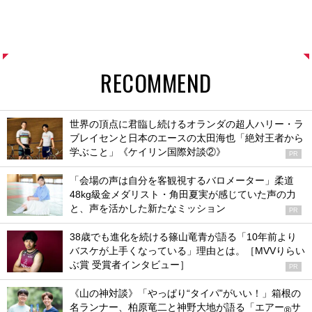
RECOMMEND
世界の頂点に君臨し続けるオランダの超人ハリー・ラ
ブレイセンと日本のエースの太田海也「絶対王者から
学ぶこと」《ケイリン国際対談②》
PR
「会場の声は自分を客観視するバロメーター」柔道
48kg級金メダリスト・角田夏実が感じていた声の力
と、声を活かした新たなミッション
PR
38歳でも進化を続ける篠山竜青が語る「10年前より
バスケが上手くなっている」理由とは。［MVVりらい
ぶ賞 受賞者インタビュー］
PR
《山の神対談》「やっぱり“タイパ”がいい！」箱根の
名ランナー、柏原竜二と神野大地が語る「エアー
サ
®