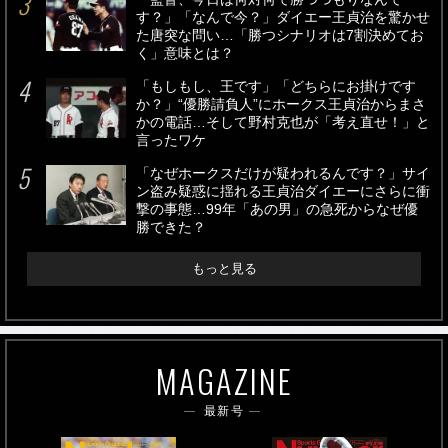
す？」「なんで今？」ダイエー王貞治を驚かせ
た唐突な問い…「勝つシナリオは7割決めてお
く」意味とは？
「もしもし、王です」「どちらにお掛けです
か？」“優勝請負人”にホークス王貞治からまさ
かの電話…そして野村克也が「考え直せ！」と
言ったワケ
「なぜホークスだけが疑われるんです？」サイ
ン盗み疑惑に揺れる王貞治ダイエーにさらに衝
撃の事態…99年「あの男」の急死からなぜ優
勝できた？
もっと見る
MAGAZINE
最新号