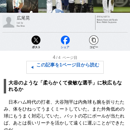
photograph by
広尾晃
Makoto Kemizaki/Kyodo
News/Hideki Sugiyama
text by
Kou Hiroo
ポスト
シェア
コピー
4
/4
ページ目
この記事を1ページ目から読む
大谷のような「柔らかくて俊敏な選手」に秋広もな
れるか
日本ハム時代の打者、大谷翔平は内角球も腕を折りたた
み、体をひねってうまくミートしていた。また外角低めの
球にもうまく対応していた。バットの芯にボールが当たれ
ば、あとは長いリーチを活かして遠くに運ぶことができた
のだ。