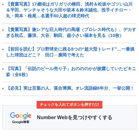
【貴重写真】17歳頃はガリガリの柳田、浅村＆松坂やゴツい山川
＆平田、ヤンチャそうな大田や坂本＆鈴木誠也、投手イチロー・
丸・岡本・根尾…名選手80人超の球児時代
【貴重写真】激レアな巨人時代の馬場（プロレス時代も）、デカす
ぎる秋広、藤浪、大谷、駒田、超小さい福本を見る（10枚）
【前回を読む】プロ野球史に残る8つの“超大型トレード”…一番損
した球団はどこ？ 田口⇔廣岡で考えた
【写真】「伝説のビール売り子」おのののかが披露していたビキニ
姿（全6枚）
【必見】実は言葉の人、落合博満。オレ流語録8年分、一挙公開！
チェックを入れてボタンを押すだけ
Number Webを見つけやすくする