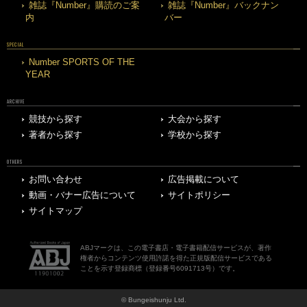
雑誌『Number』購読のご案
雑誌『Number』バックナン
内
バー
SPECIAL
Number SPORTS OF THE
YEAR
ARCHIVE
競技から探す
大会から探す
著者から探す
学校から探す
OTHERS
お問い合わせ
広告掲載について
動画・バナー広告について
サイトポリシー
サイトマップ
ABJマークは、この電子書店・電子書籍配信サービスが、著作
権者からコンテンツ使用許諾を得た正規版配信サービスである
ことを示す登録商標（登録番号6091713号）です。
© Bungeishunju Ltd.