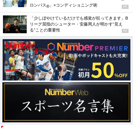
ロンパス
」×コンディショニング術
®
PR
「少しぼやけているだけでも感覚が狂ってきます」B
リーグ屈指のシューター・安藤周人が明かす“見え
る”ことの重要性
PR