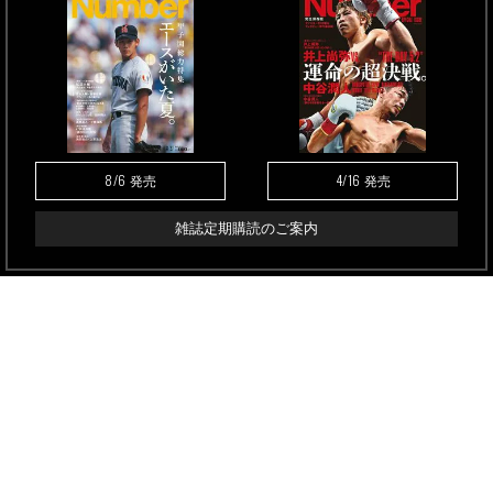
8/6
4/16
発売
発売
雑誌定期購読のご案内