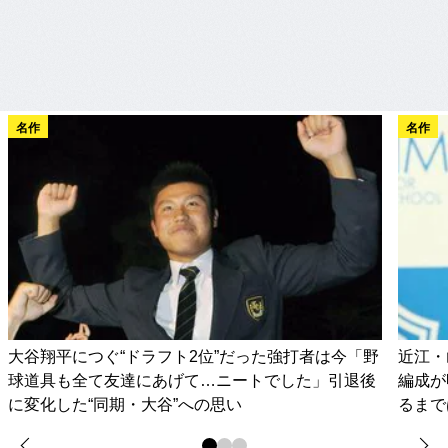
名作
名作
大谷翔平につぐ“ドラフト2位”だった強打者は今「野
近江・
球道具も全て友達にあげて…ニートでした」引退後
編成が
に変化した“同期・大谷”への思い
るまで