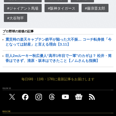
#ジャイアント馬場
#阪神タイガース
#藤浪晋太郎
#大谷翔平
プロ野球の前後の記事
震災時の楽天キャプテン鉄平が陥った大不振… コーチ転身後「今
となっては財産」と言える理由【3.11】
巨人2mルーキー秋広優人“高卒1年目で一軍”のカギは？ 松井・筒
香はできず、清原・坂本はできたこと【ノムさんも指摘】
毎日6時・11時・17時に最新記事をお届けします
FOLLOW US
MAGAZINE