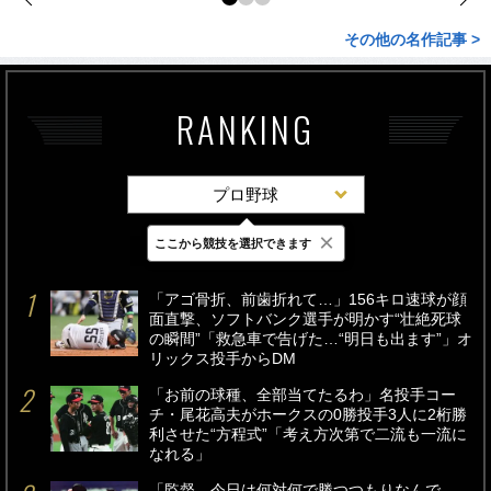
その他の名作記事 >
RANKING
プロ野球
×
ここから競技を選択できます
最新
24時間
週間
「アゴ骨折、前歯折れて…」156キロ速球が顔
面直撃、ソフトバンク選手が明かす“壮絶死球
の瞬間”「救急車で告げた…“明日も出ます”」オ
リックス投手からDM
「お前の球種、全部当てたるわ」名投手コー
チ・尾花高夫がホークスの0勝投手3人に2桁勝
利させた“方程式”「考え方次第で二流も一流に
なれる」
「監督、今日は何対何で勝つつもりなんで