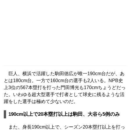
巨人、横浜で活躍した駒田徳広が唯一190cm台だが、あ
とは180cm台。一方で160cm台の選手も2人いる。NPB史
上3位の567本塁打を打った門田博光も170cmちょうどだっ
た。いわゆる超大型選手で打者として球史に残るような活
躍をした選手は極めて少ないのだ。
190cm以上で20本塁打以上は駒田、大谷ら5例のみ
また、身長190cm以上で、シーズン20本塁打以上を打っ