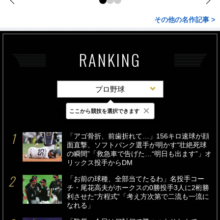
その他の名作記事 >
RANKING
プロ野球
×
ここから競技を選択できます
最新
24時間
週間
「アゴ骨折、前歯折れて…」156キロ速球が顔
面直撃、ソフトバンク選手が明かす“壮絶死球
の瞬間”「救急車で告げた…“明日も出ます”」オ
リックス投手からDM
「お前の球種、全部当てたるわ」名投手コー
チ・尾花高夫がホークスの0勝投手3人に2桁勝
利させた“方程式”「考え方次第で二流も一流に
なれる」