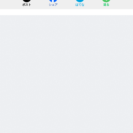
ポスト
シェア
はてな
送る