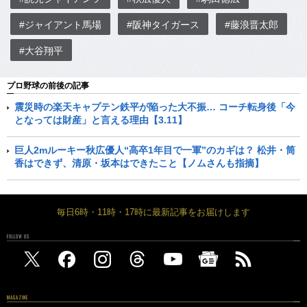
#ジャイアント馬場
#阪神タイガース
#藤浪晋太郎
#大谷翔平
プロ野球の前後の記事
震災時の楽天キャプテン鉄平が陥った大不振… コーチ転身後「今
となっては財産」と言える理由【3.11】
巨人2mルーキー秋広優人“高卒1年目で一軍”のカギは？ 松井・筒
香はできず、清原・坂本はできたこと【ノムさんも指摘】
毎日6時・11時・17時に最新記事をお届けします
FOLLOW US
MAGAZINE