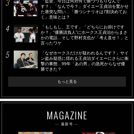
「監督、今日は何対何で勝つつもりなんで
す？」「なんで今？」ダイエー王貞治を驚かせ
た唐突な問い…「勝つシナリオは7割決めてお
く」意味とは？
「もしもし、王です」「どちらにお掛けです
か？」“優勝請負人”にホークス王貞治からまさ
かの電話…そして野村克也が「考え直せ！」と
言ったワケ
「なぜホークスだけが疑われるんです？」サイ
ン盗み疑惑に揺れる王貞治ダイエーにさらに衝
撃の事態…99年「あの男」の急死からなぜ優
勝できた？
もっと見る
MAGAZINE
最新号