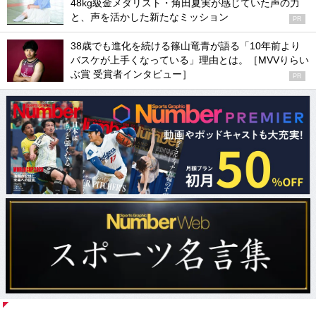
48kg級金メダリスト・角田夏実が感じていた声の力
と、声を活かした新たなミッション
PR
38歳でも進化を続ける篠山竜青が語る「10年前より
バスケが上手くなっている」理由とは。［MVVりらい
ぶ賞 受賞者インタビュー］
PR