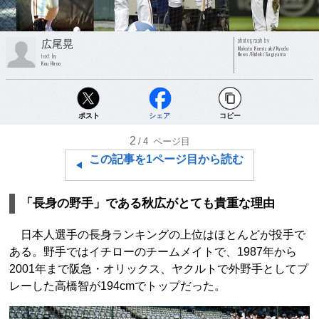
photograph by
広尾晃
Makoto Kemizaki/Kyodo
News/Hideki Sugiyama
text by
Kou Hiroo
ポスト
シェア
コピー
2
/4
ページ目
この記事を1ページ目から読む
「長身の野手」である秋広がとても貴重な理由
日本人選手の長身ランキングの上位はほとんどが投手で
ある。野手ではイチローのチームメイトで、1987年から
2001年まで阪急・オリックス、ヤクルトで外野手としてプ
レーした高橋智が194cmでトップだった。