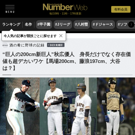
有料会員
毎日6時・11時・17時更新
ランキング
名作
#甲子園
#Jリーグ
#八村塁
#ドジャース
#ソフトバ
〉
×
今人気の記事が競技ごとに探せます
野球
プロ野球
酒の肴に野球の記録
BACK NUMBER
“巨人の200cm新巨人”秋広優人 身長だけでなく存在価
値も超デカいワケ【馬場200cm、藤浪197cm、大谷
は？】