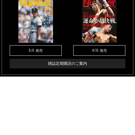
8/6
4/16
発売
発売
雑誌定期購読のご案内