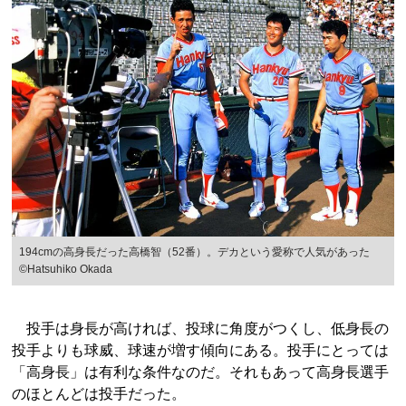
194cmの高身長だった高橋智（52番）。デカという愛称で人気があった
©Hatsuhiko Okada
投手は身長が高ければ、投球に角度がつくし、低身長の
投手よりも球威、球速が増す傾向にある。投手にとっては
「高身長」は有利な条件なのだ。それもあって高身長選手
のほとんどは投手だった。