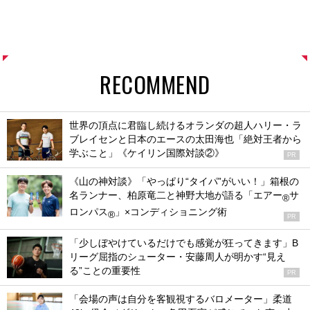
RECOMMEND
世界の頂点に君臨し続けるオランダの超人ハリー・ラ
ブレイセンと日本のエースの太田海也「絶対王者から
学ぶこと」《ケイリン国際対談②》
PR
《山の神対談》「やっぱり“タイパ”がいい！」箱根の
名ランナー、柏原竜二と神野大地が語る「エアー
サ
®
ロンパス
」×コンディショニング術
®
PR
「少しぼやけているだけでも感覚が狂ってきます」B
リーグ屈指のシューター・安藤周人が明かす“見え
る”ことの重要性
PR
「会場の声は自分を客観視するバロメーター」柔道