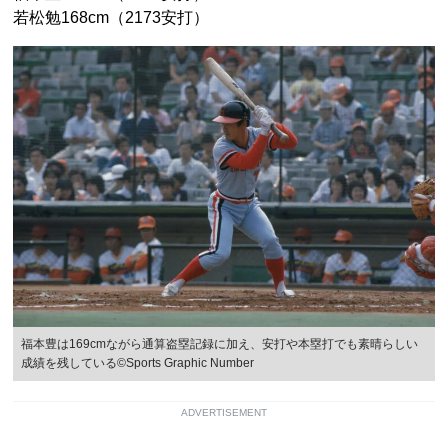
若松勉168cm（2173安打）
福本豊は169cmながら通算盗塁記録に加え、安打や本塁打でも素晴らしい
成績を残している©Sports Graphic Number
ADVERTISEMENT