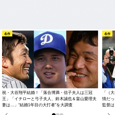
名作
名作
祝・大谷翔平結婚！「落合博満・信子夫人は三冠
「（大
王」「イチローと弓子夫人、鈴木誠也＆畠山愛理夫
情だっ
妻は…」“結婚1年目の大打者”を大調査
監督は