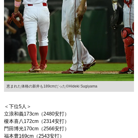
恵まれた体格の新井も189cmだった©Hideki Sugiyama
＜下位5人＞
立浪和義173cm（2480安打）
榎本喜八172cm（2314安打）
門田博光170cm（2566安打）
福本豊169cm（2543安打）