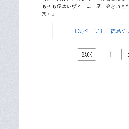
もそも僕はレヴィーに一度、突き放さ
笑）」
【次ページ】 徳島の
1
BACK