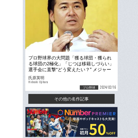
プロ野球界の大問題「獲る球団・獲られ
る球団の2極化」「じつは移籍しづらい」
選手会に直撃“どう変えたい？” メジャー
流FAには「反対」
氏原英明
Hideaki Ujihara
2024/02/16
プロ野球
その他の名作記事