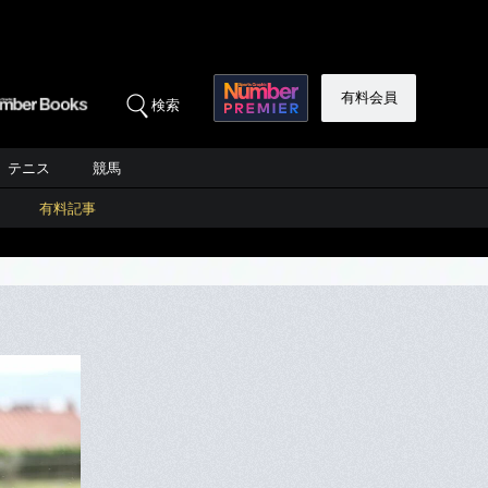
有料会員
検索
テニス
競馬
有料記事