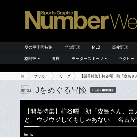
夏の甲子園特集
プロ野球
MLB
高校野球
格闘技
将棋
モータースポーツ
ラグビー
サッカー
Jリーグ
【開幕特集】柿谷曜一朗「森島さん
Jをめぐる冒険
BACK NUMBER
【開幕特集】柿谷曜一朗「森島さん、嘉
と「ウジウジしてもしゃあない」 名古屋で
text by