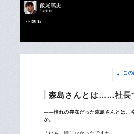
飯尾篤史
Atsushi Iio
PROFILE
この
森島さんとは……社長
――憧れの存在だった森島さんとは、
か。
「いや、特になかったですね」