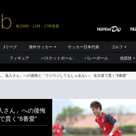
毎日6時・11時・17時更新
Jリーグ
海外サッカー
サッカー日本代表
ゴルフ
フィギュア
バスケットボール
バレーボール
他競技
、嘉人さん」への後悔と「ウジウジしてもしゃあない」 名古屋で貫く“8番愛”
人さん」への後悔
貫く“8番愛”