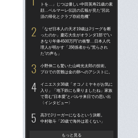
トを…」じつは優しい中田英寿21歳の素
トを
顔…ベルマーレ伝説の広報が見た“呂比
顔…
須の帰化とクラブ存続危機”
須の
「なぜ日本人の天才19歳はJリーグを断
イニ
ったのか」慶応大生がオランダ1部で“い
入
きなり年俸4500万円”の衝撃…日本人代
で育
理人が明かす「J関係者から“荒らされ
〈
た”の声も」
「妊
小野伸二も驚いた山崎光太郎の技術。
愛の
プロでの苦難は金の卵へのアシストに。
さ
早川
イニエスタ38歳「オコノミヤキがお気に
入り」「地下鉄にも乗りましたね」家族
小
で育む“日本愛”とバルサ来日での思い出
プ
〈インタビュー〉
「昨
高3でJリーガーになるという決断。
まな
中村敬斗「20歳で海外は若くない」
決め
年
もっと見る