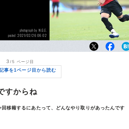
N.G.E.
photograph by
2021/02/26 06:02
posted
グランパスでも8番を身にまとう柿谷曜一朗。
た今、その潜在能力を解き放てるか
3
/5
ページ目
記事を1ページ目から読む
ですからね
今回移籍するにあたって、どんなやり取りがあったんです