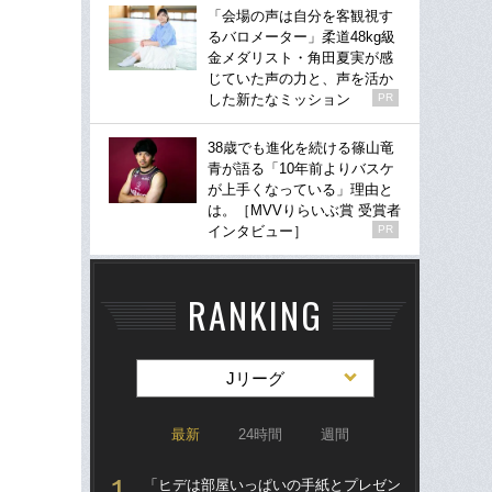
「会場の声は自分を客観視す
るバロメーター」柔道48kg級
金メダリスト・角田夏実が感
じていた声の力と、声を活か
した新たなミッション
PR
38歳でも進化を続ける篠山竜
青が語る「10年前よりバスケ
が上手くなっている」理由と
は。［MVVりらいぶ賞 受賞者
インタビュー］
PR
RANKING
Jリーグ
最新
24時間
週間
「ヒデは部屋いっぱいの手紙とプレゼン
「