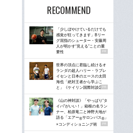
RECOMMEND
「少しぼやけているだけでも
感覚が狂ってきます」Bリー
グ屈指のシューター・安藤周
人が明かす“見える”ことの重
要性
PR
世界の頂点に君臨し続けるオ
ランダの超人ハリー・ラブレ
イセンと日本のエースの太田
海也「絶対王者から学ぶこ
と」《ケイリン国際対談②》
PR
《山の神対談》「やっぱり“タ
イパ”がいい！」箱根の名ラン
ナー、柏原竜二と神野大地が
語る「エアー
サロンパス
」
®
®
×コンディショニング術
PR