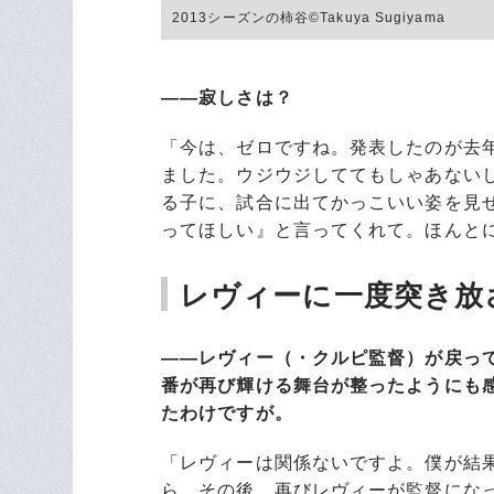
2013シーズンの柿谷©Takuya Sugiyama
――寂しさは？
「今は、ゼロですね。発表したのが去
ました。ウジウジしててもしゃあない
る子に、試合に出てかっこいい姿を見
ってほしい』と言ってくれて。ほんと
レヴィーに一度突き放
――レヴィー（・クルピ監督）が戻っ
番が再び輝ける舞台が整ったようにも
たわけですが。
「レヴィーは関係ないですよ。僕が結
ら。その後、再びレヴィーが監督にな