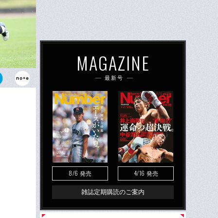
MAGAZINE
最新号
31歳となっ
8/6
4/16
発売
発売
雑誌定期購読のご案内