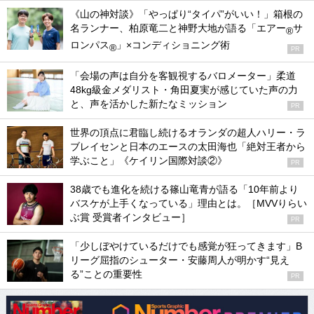
《山の神対談》「やっぱり“タイパ”がいい！」箱根の
名ランナー、柏原竜二と神野大地が語る「エアー
サ
®
ロンパス
」×コンディショニング術
®
PR
「会場の声は自分を客観視するバロメーター」柔道
48kg級金メダリスト・角田夏実が感じていた声の力
と、声を活かした新たなミッション
PR
世界の頂点に君臨し続けるオランダの超人ハリー・ラ
ブレイセンと日本のエースの太田海也「絶対王者から
学ぶこと」《ケイリン国際対談②》
PR
38歳でも進化を続ける篠山竜青が語る「10年前より
バスケが上手くなっている」理由とは。［MVVりらい
ぶ賞 受賞者インタビュー］
PR
「少しぼやけているだけでも感覚が狂ってきます」B
リーグ屈指のシューター・安藤周人が明かす“見え
る”ことの重要性
PR