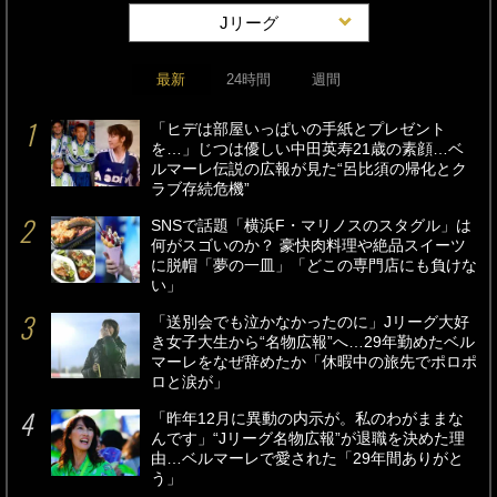
Jリーグ
最新
24時間
週間
「ヒデは部屋いっぱいの手紙とプレゼント
を…」じつは優しい中田英寿21歳の素顔…ベ
ルマーレ伝説の広報が見た“呂比須の帰化とク
ラブ存続危機”
SNSで話題「横浜F・マリノスのスタグル」は
何がスゴいのか？ 豪快肉料理や絶品スイーツ
に脱帽「夢の一皿」「どこの専門店にも負けな
い」
「送別会でも泣かなかったのに」Jリーグ大好
き女子大生から“名物広報”へ…29年勤めたベル
マーレをなぜ辞めたか「休暇中の旅先でポロポ
ロと涙が」
「昨年12月に異動の内示が。私のわがままな
んです」“Jリーグ名物広報”が退職を決めた理
由…ベルマーレで愛された「29年間ありがと
う」