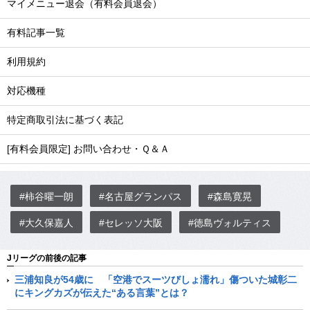
マイメニュー退会（有料会員退会）
有料記事一覧
利用規約
対応機種
特定商取引法に基づく表記
[有料会員限定] お問い合わせ・Ｑ＆Ａ
#柿谷曜一朗
#名古屋グランパス
#森島寛晃
#大久保嘉人
#セレッソ大阪
#徳島ヴォルティス
Jリーグの前後の記事
三浦知良が54歳に 「空港でスーツびしょ濡れ」傷ついた城彰二
にキングカズが伝えた“ある言葉”とは？