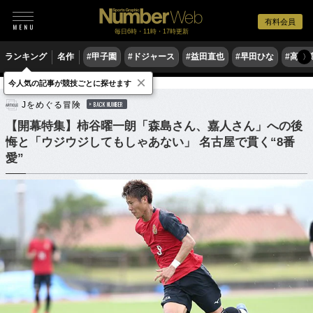
有料会員
毎日6時・11時・17時更新
ランキング
名作
#甲子園
#ドジャース
#益田直也
#早田ひな
#高木
〉
×
今人気の記事が競技ごとに探せます
サッカー
Jリーグ
Jをめぐる冒険
BACK NUMBER
【開幕特集】柿谷曜一朗「森島さん、嘉人さん」への後
悔と「ウジウジしてもしゃあない」 名古屋で貫く“8番
愛”