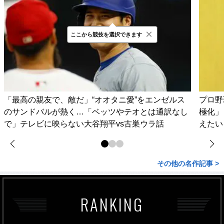
×
ここから競技を選択できます
「最高の親友で、敵だ」“オオタニ愛”をエンゼルス
プロ野
のサンドバルが熱く…「ベッツやテオとは通訳なし
極化」
で」テレビに映らない大谷翔平vs古巣ウラ話
えたい
その他の名作記事 >
RANKING