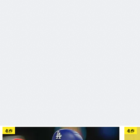
名作
名作