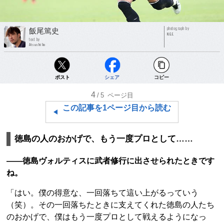
photograph by
飯尾篤史
N.G.E.
text by
Atsushi Iio
ポスト
シェア
コピー
4
/5
ページ目
この記事を1ページ目から読む
徳島の人のおかげで、もう一度プロとして……
――徳島ヴォルティスに武者修行に出させられたときです
ね。
「はい。僕の得意な、一回落ちて這い上がるっていう
（笑）。その一回落ちたときに支えてくれた徳島の人たち
のおかげで、僕はもう一度プロとして戦えるようになっ