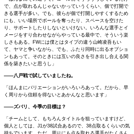
で、点が取れるんじゃないかっていうくらい、個で打開で
きる選手が多い。でも、彼らが個で打開しやすくするため
にも、いい場所でボールを奪ったり、スペースを空けた
り、サポートしたりしないといけない。いろんな選手とイ
メージをすり合わせながらやっている最中で、そういう楽
しさもある。FWには僕とはタイプの違う山崎凌吾もい
て、ヤマと争いながら、でも、ふたり同時に出るオプショ
ンもあって。そのときには互いの良さを引き出し合える関
係を築きたいと思うし」
――八戸戦で試していましたね。
「ほんまにバリエーションがいろいろあって。だから、早
く周りから信頼を得ないとあかんなと思います」
――ズバリ、今季の目標は？
「チームとして、もちろんタイトルを狙っていますけど、
個人としては、J1が38試合あるので、38点取るくらいの気
持ちでいます。ただ、周りにも点を取れる選手がたくさん