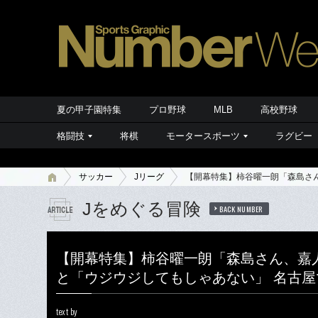
夏の甲子園特集
プロ野球
MLB
高校野球
格闘技
将棋
モータースポーツ
ラグビー
サッカー
Jリーグ
【開幕特集】柿谷曜一朗「森島さん
Jをめぐる冒険
BACK NUMBER
【開幕特集】柿谷曜一朗「森島さん、嘉
と「ウジウジしてもしゃあない」 名古屋で
text by