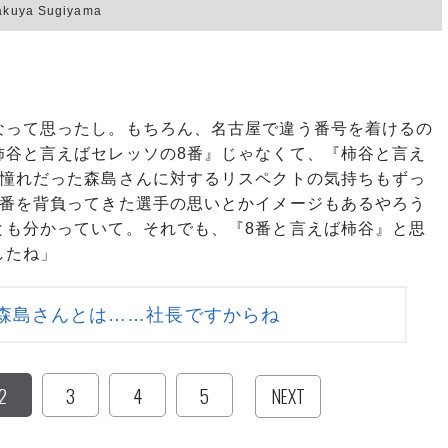
a Sugiyama
なって思ったし。もちろん、名古屋で違う番号を着けるの
柿谷と言えばセレッソの8番』じゃなくて、『柿谷と言え
。憧れだった森島さんに対するリスペクトの気持ちもずっ
8番を背負ってきた選手の思いとかイメージもあるやろう
とも分かっていて。それでも、『8番と言えば柿谷』と思
したね」
森島さんとは……社長ですからね
2
3
4
5
NEXT