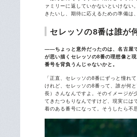
ァミリーに返していかないといけない
きたいし、期待に応えるための準備は
セレッソの8番は誰が
――ちょっと意外だったのは、名古屋
が思い描くセレッソの8番の理想像と
番号を背負うんじゃないかと。
「正直、セレッソの8番にずっと憧れ
けれど、セレッソの8番って、誰が何
長）さんなんですよ。そのイメージが
てきたつもりなんですけど、現実には
着のある番号になって。そうしたら不思