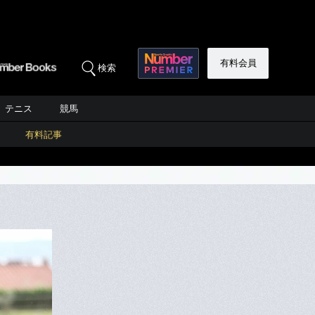
有料会員
検索
テニス
競馬
有料記事