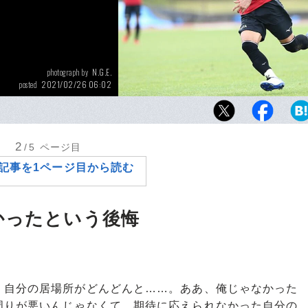
N.G.E.
photograph by
2021/02/26 06:02
posted
グランパスでも8番を身にまとう柿谷曜一朗。
た今、その潜在能力を解き放てるか
2
/5
ページ目
記事を1ページ目から読む
かったという後悔
、自分の居場所がどんどんと……。ああ、俺じゃなかった
周りが悪いんじゃなくて、期待に応えられなかった自分の