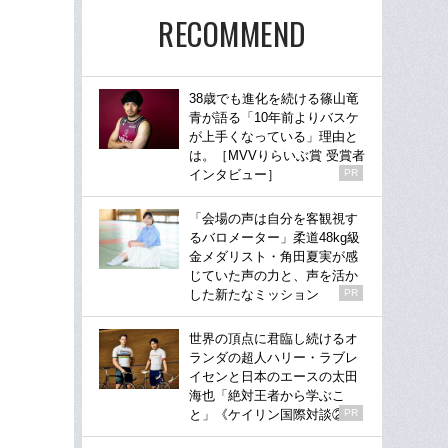
RECOMMEND
38歳でも進化を続ける篠山竜
青が語る「10年前よりバスケ
が上手くなっている」理由と
は。［MVVりらいぶ賞 受賞者
インタビュー］
PR
「会場の声は自分を客観視す
るバロメーター」柔道48kg級
金メダリスト・角田夏実が感
じていた声の力と、声を活か
した新たなミッション
PR
世界の頂点に君臨し続けるオ
ランダの超人ハリー・ラブレ
イセンと日本のエースの太田
海也「絶対王者から学ぶこ
と」《ケイリン国際対談②》
PR