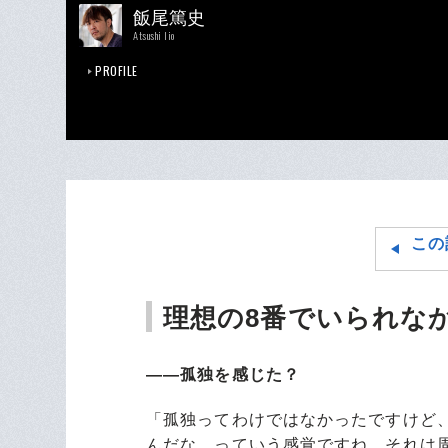
飯尾篤史
Atsushi Iio
PROFILE
この
理想の8番でいられな
――孤独を感じた？
「孤独ってわけではなかったですけど
んだな、っていう感覚ですね。それは