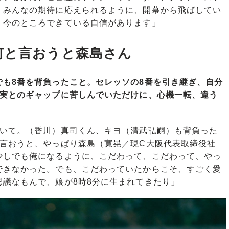
。みんなの期待に応えられるように、開幕から飛ばしてい
、今のところできている自信があります」
何と言おうと森島さん
でも8番を背負ったこと。セレッソの8番を引き継ぎ、自分
現実とのギャップに苦しんでいただけに、心機一転、違う
ていて。（香川）真司くん、キヨ（清武弘嗣）も背負った
と言おうと、やっぱり森島（寛晃／現C大阪代表取締役社
少しでも俺になるように、こだわって、こだわって、やっ
できなかった。でも、こだわっていたからこそ、すごく愛
議なもんで、娘が8時8分に生まれてきたり」