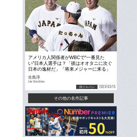
アメリカ人関係者がWBCで“一番見た
い”日本人選手は？「彼はオオタニに次ぐ
日本の逸材だ」「将来メジャーに来る」
米国記者は侍ジャパンをこう報じた
生島淳
Jun Ikushima
2023/03/15
侍ジャパン
その他の名作記事