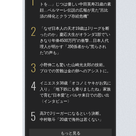
トを…」じつは優しい中田英寿21歳の素
トを
顔…ベルマーレ伝説の広報が見た“呂比
顔…
須の帰化とクラブ存続危機”
須の
「なぜ日本人の天才19歳はJリーグを断
イニ
ったのか」慶応大生がオランダ1部で“い
入
きなり年俸4500万円”の衝撃…日本人代
で育
理人が明かす「J関係者から“荒らされ
〈
た”の声も」
「妊
小野伸二も驚いた山崎光太郎の技術。
愛の
プロでの苦難は金の卵へのアシストに。
さ
早川
イニエスタ38歳「オコノミヤキがお気に
入り」「地下鉄にも乗りましたね」家族
小
で育む“日本愛”とバルサ来日での思い出
プ
〈インタビュー〉
「昨
高3でJリーガーになるという決断。
まな
中村敬斗「20歳で海外は若くない」
決め
年
もっと見る