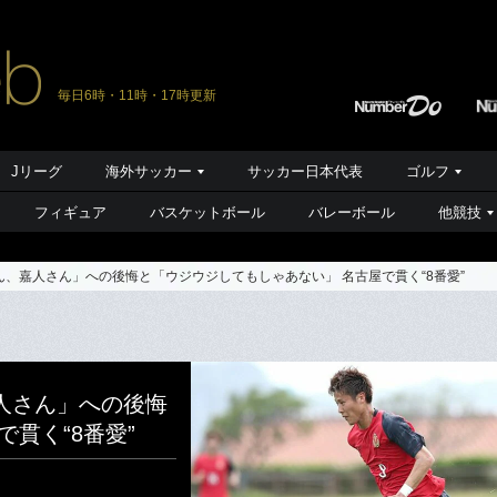
毎日6時・11時・17時更新
Jリーグ
海外サッカー
サッカー日本代表
ゴルフ
フィギュア
バスケットボール
バレーボール
他競技
、嘉人さん」への後悔と「ウジウジしてもしゃあない」 名古屋で貫く“8番愛”
人さん」への後悔
貫く“8番愛”