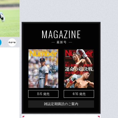
MAGAZINE
最新号
31歳となっ
8/6
4/16
発売
発売
雑誌定期購読のご案内