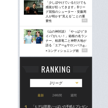
「少しぼやけているだけでも
感覚が狂ってきます」Bリー
グ屈指のシューター・安藤周
人が明かす“見える”ことの重
要性
PR
《山の神対談》「やっぱり“タ
イパ”がいい！」箱根の名ラン
ナー、柏原竜二と神野大地が
語る「エアー
サロンパス
」
®
®
×コンディショニング術
PR
RANKING
Jリーグ
最新
24時間
週間
「ヒデは部屋いっぱいの手紙とプレゼン
「