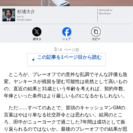
photograph by
杉浦大介
Getty Images
text by
Daisuke Sugiura
ポスト
シェア
コピー
3
/4
ページ目
この記事を1ページ目から読む
ところが、プレーオフでの意外な乱調でそんな評価も急
変。ヤンキースが残留を望む可能性は依然として高いもの
の、直近の結果と31歳という年齢を考えれば、契約年数、
年俸といった条件はより厳しいものになるかもしれない。
ただ……すべてのあとで、冒頭のキャッシュマンGMの
言葉はやはり単なる社交辞令とは思わない。結局のとこ
ろ、田中がニューヨークで過ごした7年間は成功として振
り返られるのではないか。最後のプレーオフでの結果が思