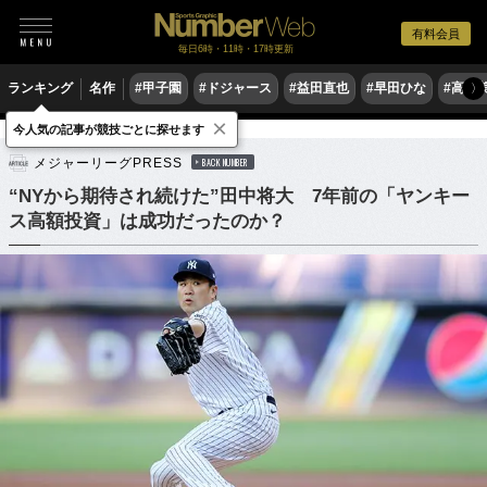
有料会員
毎日6時・11時・17時更新
ランキング
名作
#甲子園
#ドジャース
#益田直也
#早田ひな
#高木
〉
×
今人気の記事が競技ごとに探せます
野球
MLB
メジャーリーグPRESS
BACK NUMBER
“NYから期待され続けた”田中将大 7年前の「ヤンキー
ス高額投資」は成功だったのか？