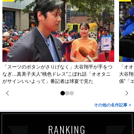
「スーツのボタンがさりげなく」大谷翔平が手をつ
「オオ
なぎ…真美子夫人“桃色ドレス”こぼれ話「オオタニ
大谷翔
がサインいいよって」番記者は球宴で見た
係”「
その他の名作記事 >
RANKING