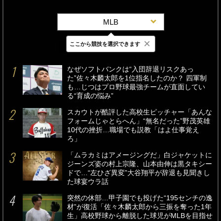
MLB
×
ここから競技を選択できます
最新
24時間
週間
なぜソフトバンクは“入団辞退リスクあっ
た”佐々木麟太郎を1位指名したのか？ 四軍制
も…じつはプロ野球最強チームが直面してい
る“育成の悩み”
スカウトが酷評した高校生ピッチャー「あんな
フォームじゃとらへん」“無名だった”野茂英雄
10代の挫折…職場でも説教「はよ仕事覚え
ろ」
「ムラカミはアメージングだ」白ジャケットに
ジーンズ姿の村上宗隆、山本由伸は黒タキシー
ドで…“左ひざ異変”大谷翔平が辞退も見聞きし
た球宴ウラ話
突然の休部…甲子園でも投げた“195センチの逸
材”が復活「佐々木麟太郎から三振を奪った1年
生」高校野球から離脱した球児がMLBを目指せ