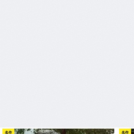
名作
名作