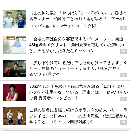
《山の神対談》「やっぱり“タイパ”がいい！」箱根の
名ランナー、柏原竜二と神野大地が語る「エアー
サ
®
ロンパス
」×コンディショニング術
®
PR
「会場の声は自分を客観視するバロメーター」柔道
48kg級金メダリスト・角田夏実が感じていた声の力
と、声を活かした新たなミッション
PR
「少しぼやけているだけでも感覚が狂ってきます」B
リーグ屈指のシューター・安藤周人が明かす“見え
る”ことの重要性
PR
38歳でも進化を続ける篠山竜青が語る「10年前より
バスケが上手くなっている」理由とは。［MVVりらい
ぶ賞 受賞者インタビュー］
PR
世界の頂点に君臨し続けるオランダの超人ハリー・ラ
ブレイセンと日本のエースの太田海也「絶対王者から
学ぶこと」《ケイリン国際対談②》
PR