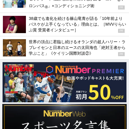
®
ロンパス
」×コンディショニング術
®
PR
38歳でも進化を続ける篠山竜青が語る「10年前より
バスケが上手くなっている」理由とは。［MVVりらい
ぶ賞 受賞者インタビュー］
PR
世界の頂点に君臨し続けるオランダの超人ハリー・ラ
ブレイセンと日本のエースの太田海也「絶対王者から
学ぶこと」《ケイリン国際対談②》
PR