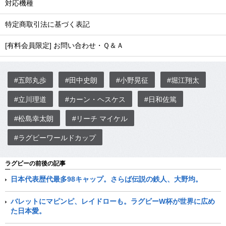
対応機種
特定商取引法に基づく表記
[有料会員限定] お問い合わせ・Ｑ＆Ａ
#五郎丸歩
#田中史朗
#小野晃征
#堀江翔太
#立川理道
#カーン・ヘスケス
#日和佐篤
#松島幸太朗
#リーチ マイケル
#ラグビーワールドカップ
ラグビーの前後の記事
日本代表歴代最多98キャップ。さらば伝説の鉄人、大野均。
バレットにマピンピ、レイドローも。ラグビーW杯が世界に広め
た日本愛。