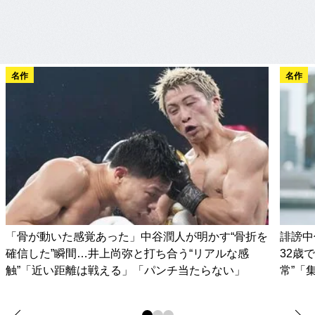
名作
名作
「骨が動いた感覚あった」中谷潤人が明かす“骨折を
誹謗中
確信した”瞬間…井上尚弥と打ち合う“リアルな感
32歳
触”「近い距離は戦える」「パンチ当たらない」
常”「