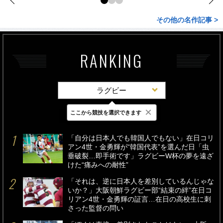
その他の名作記事 >
RANKING
ラグビー
×
ここから競技を選択できます
最新
24時間
週間
「自分は日本人でも韓国人でもない」在日コリ
アン4世・金勇輝が“韓国代表”を選んだ日「虫
垂破裂…即手術です」ラグビーW杯の夢を遠ざ
けた“痛みへの耐性”
「それは、逆に日本人を差別しているんじゃな
いか？」大阪朝鮮ラグビー部“結束の絆”在日コ
リアン4世・金勇輝の証言…在日の高校生に刺
さった監督の問い