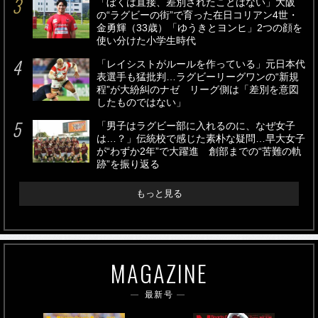
「ぼくは直接、差別されたことはない」大阪
の“ラグビーの街”で育った在日コリアン4世・
金勇輝（33歳）「ゆうきとヨンヒ」2つの顔を
使い分けた小学生時代
「レイシストがルールを作っている」元日本代
表選手も猛批判…ラグビーリーグワンの“新規
程”が大紛糾のナゼ リーグ側は「差別を意図
したものではない」
「男子はラグビー部に入れるのに、なぜ女子
は…？」伝統校で感じた素朴な疑問…早大女子
が“わずか2年”で大躍進 創部までの“苦難の軌
跡”を振り返る
もっと見る
MAGAZINE
最新号