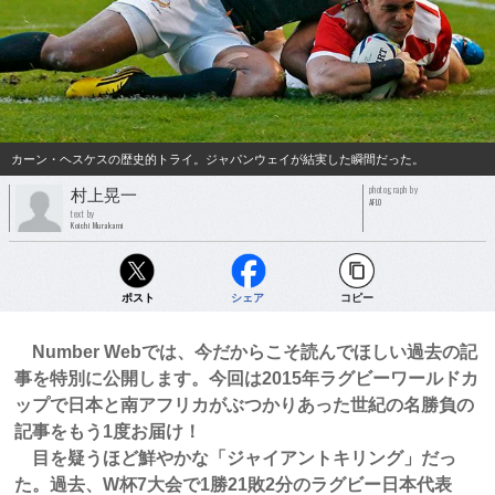
カーン・ヘスケスの歴史的トライ。ジャパンウェイが結実した瞬間だった。
photograph by
村上晃一
AFLO
text by
Koichi Murakami
ポスト
シェア
コピー
Number Webでは、今だからこそ読んでほしい過去の記
事を特別に公開します。今回は2015年ラグビーワールドカ
ップで日本と南アフリカがぶつかりあった世紀の名勝負の
記事をもう1度お届け！
目を疑うほど鮮やかな「ジャイアントキリング」だっ
た。過去、W杯7大会で1勝21敗2分のラグビー日本代表