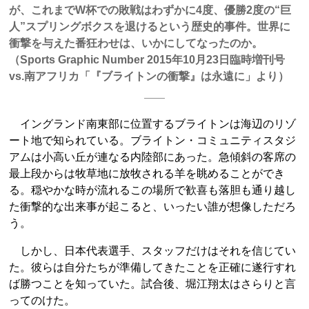
が、これまでW杯での敗戦はわずかに4度、優勝2度の“巨
人”スプリングボクスを退けるという歴史的事件。世界に
衝撃を与えた番狂わせは、いかにしてなったのか。
（Sports Graphic Number 2015年10月23日臨時増刊号
vs.南アフリカ「『ブライトンの衝撃』は永遠に」より）
イングランド南東部に位置するブライトンは海辺のリゾ
ート地で知られている。ブライトン・コミュニティスタジ
アムは小高い丘が連なる内陸部にあった。急傾斜の客席の
最上段からは牧草地に放牧される羊を眺めることができ
る。穏やかな時が流れるこの場所で歓喜も落胆も通り越し
た衝撃的な出来事が起こると、いったい誰が想像しただろ
う。
しかし、日本代表選手、スタッフだけはそれを信じてい
た。彼らは自分たちが準備してきたことを正確に遂行すれ
ば勝つことを知っていた。試合後、堀江翔太はさらりと言
ってのけた。