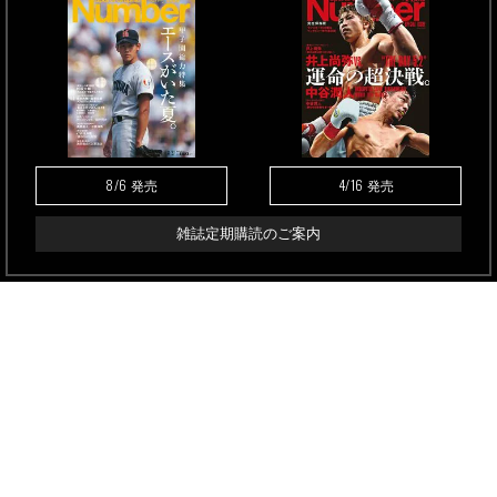
8/6
4/16
発売
発売
雑誌定期購読のご案内