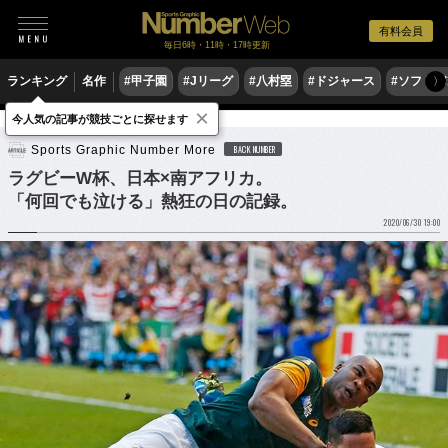
有料会員
毎日6時・11時・17時更新
ランキング
名作
#甲子園
#Jリーグ
#八村塁
#ドジャース
#ソフトバ
〉
×
今人気の記事が競技ごとに探せます
ラグビー
ラグビー日本代表
Sports Graphic Number More
BACK NUMBER
ラグビーW杯、日本×南アフリカ。
「何回でも泣ける」熱狂の日の記録。
2020/06/30 19:00