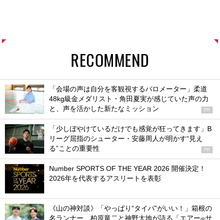
RECOMMEND
「会場の声は自分を客観視するバロメーター」柔道
48kg級金メダリスト・角田夏実が感じていた声の力
と、声を活かした新たなミッション
PR
「少しぼやけているだけでも感覚が狂ってきます」B
リーグ屈指のシューター・安藤周人が明かす“見え
る”ことの重要性
PR
Number SPORTS OF THE YEAR 2026 開催決定！
2026年を代表するアスリートを表彰
《山の神対談》「やっぱり“タイパ”がいい！」箱根の
名ランナー、柏原竜二と神野大地が語る「エアー
サ