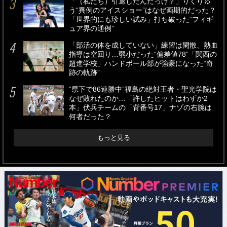
「（私たち）引退したんだっけ？」りくりゅ
う“異例のアイスショー”はなぜ画期的だった？
「世界的にも珍しい試み」打ち破った“フィギ
ュア界の通例”
「部活の体を成していない」練習は閑散、熱血
指導は空回り…弱小だった“偏差値78”「関西の
超進学校」ハンドボール部が強豪になった“奇
跡の軌跡”
“県下で86連勝中”福島の絶対王者・聖光学院は
なぜ敗れたのか…「許したヒットはわずか2
本」伏兵チームの「背番号17」ナゾの右腕は
何者だった？
もっと見る