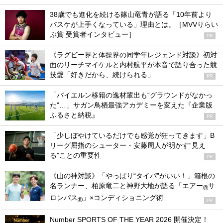
38歳でも進化を続ける篠山竜青が語る「10年前より
バスケが上手くなっている」理由とは。［MVVりらい
ぶ賞 受賞者インタビュー］
PR
《ラグビー界と体操界の同学年レジェンド対談》初対
面のリーチマイケルと内村航平が本音で語り合った競
技愛「好きだから、続けられる」
PR
「バイエルン移籍の逸材輩出も“グラウンドがなかっ
た”…」サガン鳥栖最強アカデミーを変えた『企業版
ふるさと納税』
PR
「少しぼやけているだけでも感覚が狂ってきます」B
リーグ屈指のシューター・安藤周人が明かす“見え
る”ことの重要性
PR
《山の神対談》「やっぱり“タイパ”がいい！」箱根の
名ランナー、柏原竜二と神野大地が語る「エアー
サ
®
ロンパス
」×コンディショニング術
®
PR
Number SPORTS OF THE YEAR 2026 開催決定！