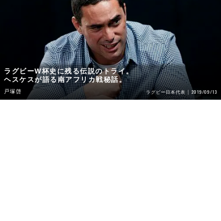
ラグビーW杯史に残る伝説のトライ。
ヘスケスが語る南アフリカ戦秘話。
戸塚啓
2019/09/13
ラグビー日本代表