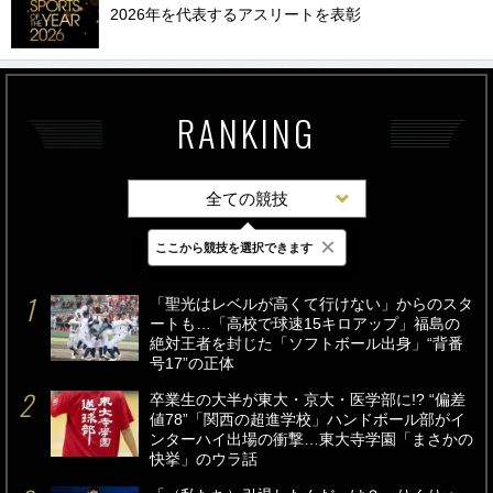
2026年を代表するアスリートを表彰
RANKING
全ての競技
×
ここから競技を選択できます
最新
24時間
週間
「聖光はレベルが高くて行けない」からのスタ
ートも…「高校で球速15キロアップ」福島の
絶対王者を封じた「ソフトボール出身」“背番
号17”の正体
卒業生の大半が東大・京大・医学部に!? “偏差
値78”「関西の超進学校」ハンドボール部がイ
ンターハイ出場の衝撃…東大寺学園「まさかの
快挙」のウラ話