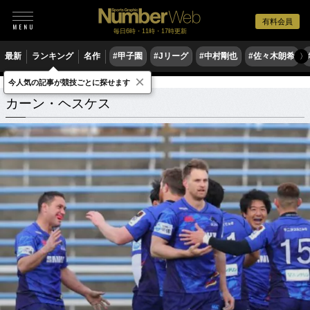
有料会員
毎日6時・11時・17時更新
最新
ランキング
名作
#甲子園
#Jリーグ
#中村剛也
#佐々木朗希
〉
×
今人気の記事が競技ごとに探せます
カーン・ヘスケス
関連記事
カーン・ヘスケス