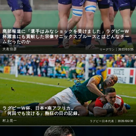
廃部報道に「選手はみなショックを受けました」ラグビーW
杯躍進にも貢献した宗像サニックスブルースとはどんなチー
ムだったのか
大友信彦
2022/02/25
リーグワン
ラグビーW杯、日本×南アフリカ。
「何回でも泣ける」熱狂の日の記録。
村上晃一
2020/06/30
ラグビー日本代表