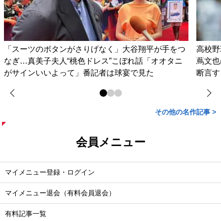
「スーツのボタンがさりげなく」大谷翔平が手をつ
高校野
なぎ…真美子夫人“桃色ドレス”こぼれ話「オオタニ
蔦文也
がサインいいよって」番記者は球宴で見た
断言す
その他の名作記事 >
会員メニュー
マイメニュー登録・ログイン
マイメニュー退会（有料会員退会）
有料記事一覧