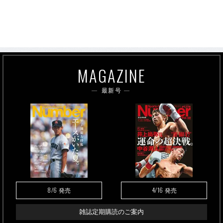
MAGAZINE
最新号
8/6
4/16
発売
発売
雑誌定期購読のご案内