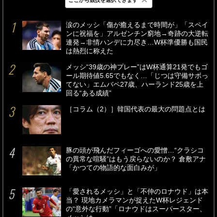
最新
24時間
週間
涙のメッシ「傷が癒えるまで時間が」「スペイ
ンに祝福を」アルゼンチン窮地→奇跡の大逆転
連発→非情ハンデに力尽き…W杯準優勝も国民
は熱烈に称えた
メッシ“39歳の神プレー”はW杯通算21発でもゴ
ール期待値5.65でもなく…「じつは守備サボっ
てない」エムバペ27歳、ハーランド25歳を上
回る“ある成績”
［コラム（2）］韓国代表の最大の問題点とは
豚の頭が飛んだフィーゴへの愛憎…“クラシコ
の異常な喧騒”はもう戻らないのか？ 倉敷アナ
「かつての物語的な面白みが」
「愛されるメッシ」と「不仲のロナウド」は本
当？ 現地カメラマンが捉えたW杯レジェンド
の“意外な行動”「ロナウドはスーパースター、