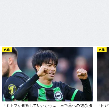
名作
名作
「ミトマが骨折していたかも…」三笘薫への“悪質タ
「何だ