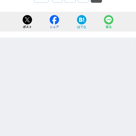
ポスト
シェア
はてな
送る