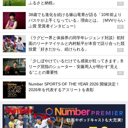
ふるさと納税』
PR
38歳でも進化を続ける篠山竜青が語る「10年前より
バスケが上手くなっている」理由とは。［MVVりらい
ぶ賞 受賞者インタビュー］
PR
《ラグビー界と体操界の同学年レジェンド対談》初対
面のリーチマイケルと内村航平が本音で語り合った競
技愛「好きだから、続けられる」
PR
「少しぼやけているだけでも感覚が狂ってきます」B
リーグ屈指のシューター・安藤周人が明かす“見え
る”ことの重要性
PR
Number SPORTS OF THE YEAR 2026 開催決定！
2026年を代表するアスリートを表彰