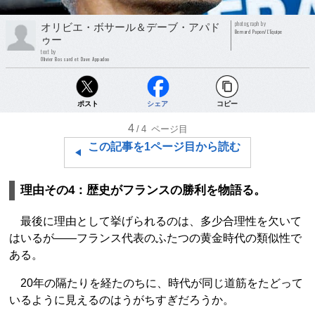
photograph by
オリビエ・ボサール＆デーブ・アパド
Bernard Papon/L'Equipe
ゥー
text by
Olivier Bossard et Dave Appadoo
ポスト
シェア
コピー
4
/4
ページ目
この記事を1ページ目から読む
理由その4：歴史がフランスの勝利を物語る。
最後に理由として挙げられるのは、多少合理性を欠いて
はいるが――フランス代表のふたつの黄金時代の類似性で
ある。
20年の隔たりを経たのちに、時代が同じ道筋をたどって
いるように見えるのはうがちすぎだろうか。