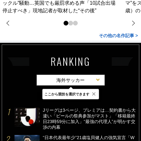
ックル”騒動…英国でも厳罰求める声「10試合出場
マ”を
停止すべき」現地記者が取材した“その後”
歳）の
その他の名作記事 >
RANKING
海外サッカー
×
ここから競技を選択できます
最新
24時間
週間
Jリーグは3ページ、プレミアは…契約書から大
違い「ビールの祭典参加がマスト」「移籍最終
日23時59分に加入」“最強の代理人”が明かす交
渉の内幕
“日本代表最年少”21歳塩貝健人の強気宣言「W