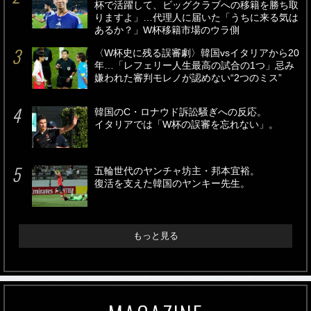
杯で活躍して、ビッグクラブへの移籍を勝ち取
りますよ」…代理人に届いた「うちに来る気は
あるか？」W杯移籍市場のウラ側
〈W杯史に残る誤審劇〉韓国vsイタリアから20
年…「レフェリー人生最高の試合の1つ」忌み
嫌われた審判モレノが認めない“2つのミス”
韓国のC・ロナウド訴訟騒ぎへの反応。
イタリアでは「W杯の誤審を忘れない」。
五輪世代のヤンチャ坊主・邦本宜裕。
復活を支えた韓国のヤンキー先生。
もっと見る