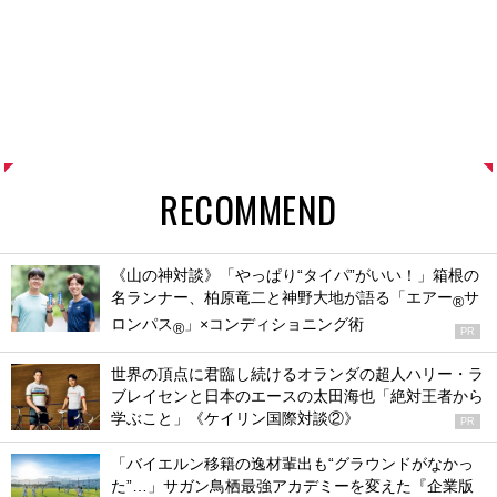
RECOMMEND
《山の神対談》「やっぱり“タイパ”がいい！」箱根の
名ランナー、柏原竜二と神野大地が語る「エアー
サ
®
ロンパス
」×コンディショニング術
®
PR
世界の頂点に君臨し続けるオランダの超人ハリー・ラ
ブレイセンと日本のエースの太田海也「絶対王者から
学ぶこと」《ケイリン国際対談②》
PR
「バイエルン移籍の逸材輩出も“グラウンドがなかっ
た”…」サガン鳥栖最強アカデミーを変えた『企業版