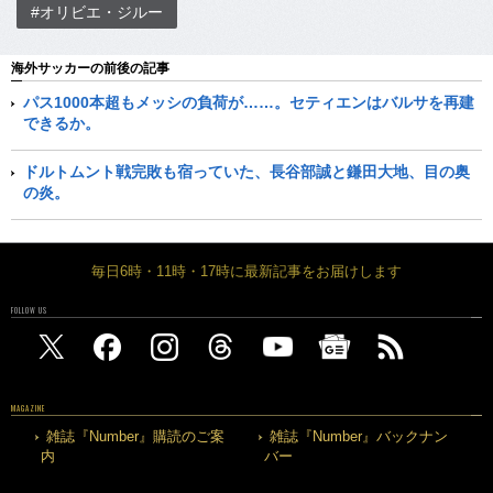
#オリビエ・ジルー
海外サッカーの前後の記事
パス1000本超もメッシの負荷が……。セティエンはバルサを再建
できるか。
ドルトムント戦完敗も宿っていた、長谷部誠と鎌田大地、目の奥
の炎。
毎日6時・11時・17時に最新記事をお届けします
FOLLOW US
MAGAZINE
雑誌『Number』購読のご案
雑誌『Number』バックナン
内
バー