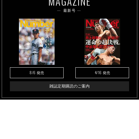
MAGAZINE
最新号
8/6
4/16
発売
発売
雑誌定期購読のご案内