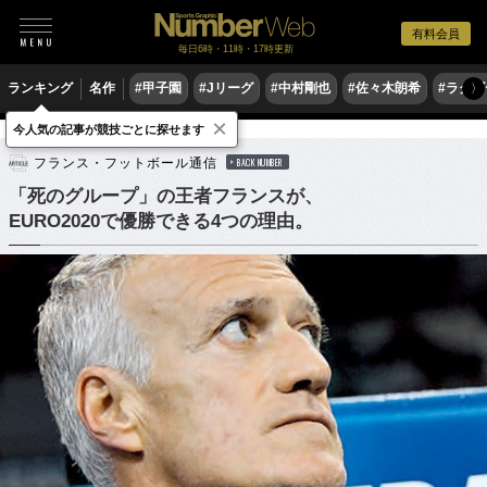
有料会員
毎日6時・11時・17時更新
ランキング
名作
#甲子園
#Jリーグ
#中村剛也
#佐々木朗希
#ラグ
〉
×
今人気の記事が競技ごとに探せます
サッカー
海外サッカー
フランス・フットボール通信
BACK NUMBER
「死のグループ」の王者フランスが、
EURO2020で優勝できる4つの理由。