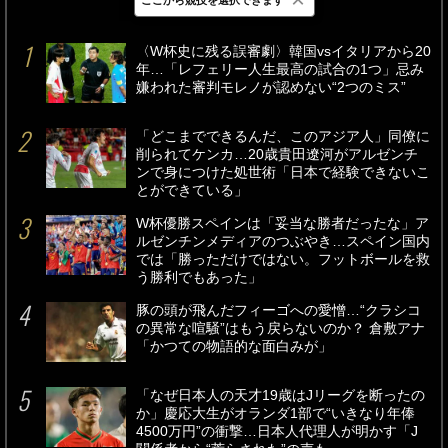
最新
24時間
週間
〈W杯史に残る誤審劇〉韓国vsイタリアから20
年…「レフェリー人生最高の試合の1つ」忌み
嫌われた審判モレノが認めない“2つのミス”
「どこまでできるんだ、このアジア人」同僚に
削られてケンカ…20歳貴田遼河がアルゼンチ
ンで身につけた処世術「日本で経験できないこ
とができている」
W杯優勝スペインは「妥当な勝者だったな」ア
ルゼンチンメディアのつぶやき…スペイン国内
では「勝っただけではない。フットボールを救
う勝利でもあった」
豚の頭が飛んだフィーゴへの愛憎…“クラシコ
の異常な喧騒”はもう戻らないのか？ 倉敷アナ
「かつての物語的な面白みが」
「なぜ日本人の天才19歳はJリーグを断ったの
か」慶応大生がオランダ1部で“いきなり年俸
4500万円”の衝撃…日本人代理人が明かす「J