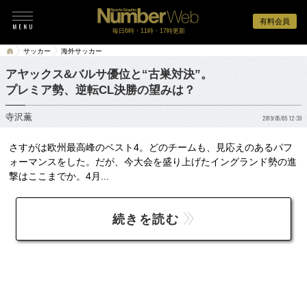
有料会員
毎日6時・11時・17時更新
サッカー
海外サッカー
アヤックス&バルサ優位と“古巣対決”。
プレミア勢、逆転CL決勝の望みは？
寺沢薫
2019/05/05 12:30
さすがは欧州最高峰のベスト4。どのチームも、見応えのあるパフ
ォーマンスをした。だが、今大会を盛り上げたイングランド勢の進
撃はここまでか。4月...
続きを読む