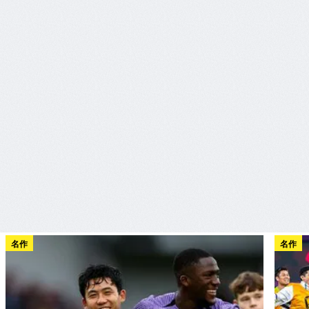
名作
名作