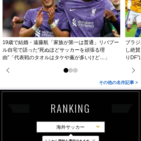
19歳で結婚・遠藤航「家族が第一は普通」リバプー
ブラジ
ル自宅で語った“死ぬほどサッカーを頑張る理
し絶賛
由”「代表戦のタオルはタケや薫が多いけど…」
りDF
その他の名作記事 >
RANKING
海外サッカー
×
ここから競技を選択できます