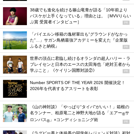
38歳でも進化を続ける篠山竜青が語る「10年前より
バスケが上手くなっている」理由とは。［MVVりらい
ぶ賞 受賞者インタビュー］
PR
「バイエルン移籍の逸材輩出も“グラウンドがなかっ
た”…」サガン鳥栖最強アカデミーを変えた『企業版
ふるさと納税』
PR
世界の頂点に君臨し続けるオランダの超人ハリー・ラ
ブレイセンと日本のエースの太田海也「絶対王者から
学ぶこと」《ケイリン国際対談②》
PR
Number SPORTS OF THE YEAR 2026 開催決定！
2026年を代表するアスリートを表彰
《山の神対談》「やっぱり“タイパ”がいい！」箱根の
名ランナー、柏原竜二と神野大地が語る「エアー
サ
®
ロンパス
」×コンディショニング術
®
PR
《ラグビー界と体操界の同学年レジェンド対談》初対