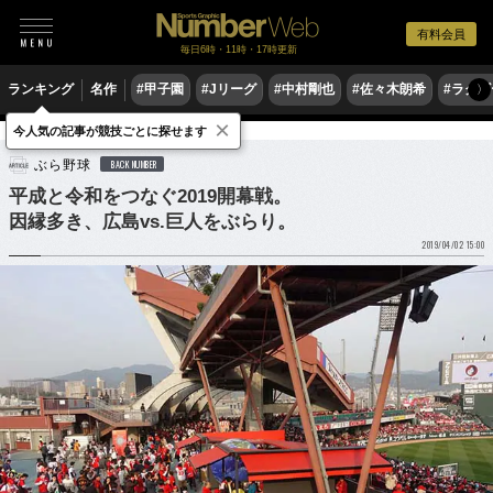
有料会員
毎日6時・11時・17時更新
ランキング
名作
#甲子園
#Jリーグ
#中村剛也
#佐々木朗希
#ラグ
〉
×
今人気の記事が競技ごとに探せます
野球
プロ野球
ぶら野球
BACK NUMBER
平成と令和をつなぐ2019開幕戦。
因縁多き、広島vs.巨人をぶらり。
2019/04/02 15:00