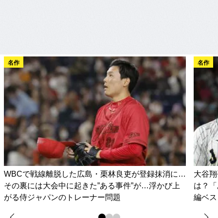
名作
名作
WBCで戦線離脱した広島・栗林良吏が登録抹消に…
大谷翔
その裏には大会中に起きた”ある事件”が…浮かび上
は？「
がる侍ジャパンのトレーナー問題
編ベス