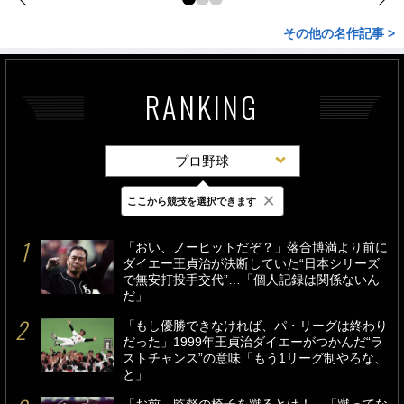
その他の名作記事 >
RANKING
プロ野球
×
ここから競技を選択できます
最新
24時間
週間
「おい、ノーヒットだぞ？」落合博満より前に
ダイエー王貞治が決断していた“日本シリーズ
で無安打投手交代”…「個人記録は関係ないん
だ」
「もし優勝できなければ、パ・リーグは終わり
だった」1999年王貞治ダイエーがつかんだ“ラ
ストチャンス”の意味「もう1リーグ制やろな、
と」