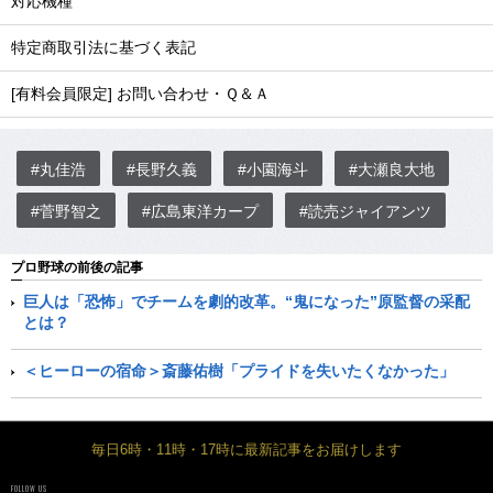
対応機種
特定商取引法に基づく表記
[有料会員限定] お問い合わせ・Ｑ＆Ａ
#丸佳浩
#長野久義
#小園海斗
#大瀬良大地
#菅野智之
#広島東洋カープ
#読売ジャイアンツ
プロ野球の前後の記事
巨人は「恐怖」でチームを劇的改革。“鬼になった”原監督の采配
とは？
＜ヒーローの宿命＞斎藤佑樹「プライドを失いたくなかった」
毎日6時・11時・17時に最新記事をお届けします
FOLLOW US