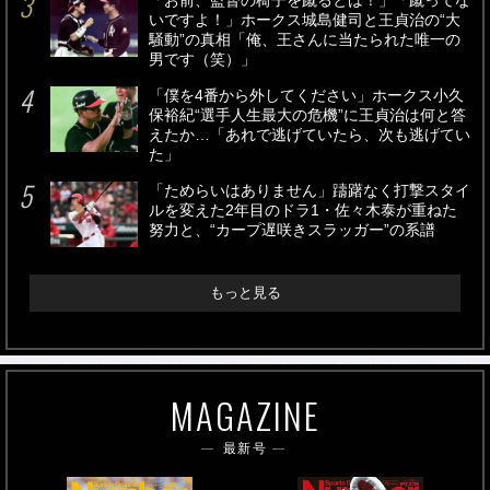
「お前、監督の椅子を蹴るとは！」「蹴ってな
いですよ！」ホークス城島健司と王貞治の“大
騒動”の真相「俺、王さんに当たられた唯一の
男です（笑）」
「僕を4番から外してください」ホークス小久
保裕紀“選手人生最大の危機”に王貞治は何と答
えたか…「あれで逃げていたら、次も逃げてい
た」
「ためらいはありません」躊躇なく打撃スタイ
ルを変えた2年目のドラ1・佐々木泰が重ねた
努力と、“カープ遅咲きスラッガー”の系譜
もっと見る
MAGAZINE
最新号