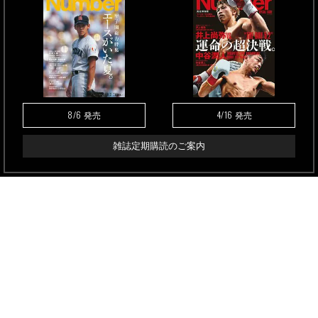
8/6
4/16
発売
発売
雑誌定期購読のご案内