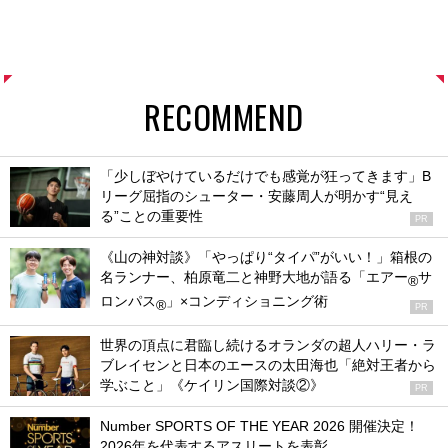
RECOMMEND
「少しぼやけているだけでも感覚が狂ってきます」B
リーグ屈指のシューター・安藤周人が明かす“見え
る”ことの重要性
PR
《山の神対談》「やっぱり“タイパ”がいい！」箱根の
名ランナー、柏原竜二と神野大地が語る「エアー
サ
®
ロンパス
」×コンディショニング術
®
PR
世界の頂点に君臨し続けるオランダの超人ハリー・ラ
ブレイセンと日本のエースの太田海也「絶対王者から
学ぶこと」《ケイリン国際対談②》
PR
Number SPORTS OF THE YEAR 2026 開催決定！
2026年を代表するアスリートを表彰