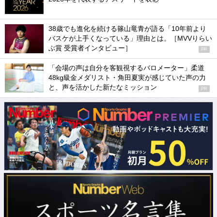
38歳でも進化を続ける篠山竜青が語る「10年前より
バスケが上手くなっている」理由とは。［MVVりらい
ぶ賞 受賞者インタビュー］
PR
「会場の声は自分を客観視するバロメーター」柔道
48kg級金メダリスト・角田夏実が感じていた声の力
と、声を活かした新たなミッション
PR