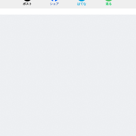
ポスト
シェア
はてな
送る