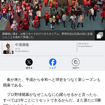
開幕戦に沸き、お祭りモードのマツダスタジアム。野球文化が広島の街に定着
したことを改めて実感した。
photograph by
中溝康隆
Yasutaka Nakamizo
text by
Yasutaka Nakamizo
ポスト
シェア
コピー
春が来た。平成から令和へと球史をつなぐ新シーズンも
開幕である。
プロ野球開幕がなぜこんなに心躍らせるかと言ったら、
すべては1年ごとにリセットできるからだ。また新たに0勝