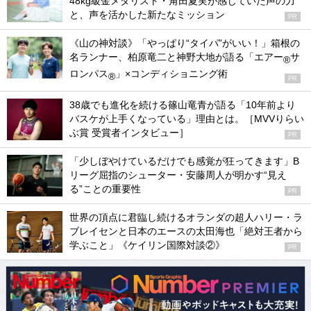
48kg級金メダリスト・角田夏実が感じていた声の力
と、声を活かした新たなミッション
PR
《山の神対談》「やっぱり“タイパ”がいい！」箱根の
名ランナー、柏原竜二と神野大地が語る「エアー
サ
®
ロンパス
」×コンディショニング術
®
PR
38歳でも進化を続ける篠山竜青が語る「10年前より
バスケが上手くなっている」理由とは。［MVVりらい
ぶ賞 受賞者インタビュー］
PR
「少しぼやけているだけでも感覚が狂ってきます」B
リーグ屈指のシューター・安藤周人が明かす“見え
る”ことの重要性
PR
世界の頂点に君臨し続けるオランダの超人ハリー・ラ
ブレイセンと日本のエースの太田海也「絶対王者から
学ぶこと」《ケイリン国際対談②》
PR