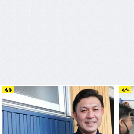
名作
名作