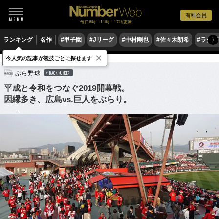
有料会員
毎日6時・11時・17時更新
ランキング
名作
#甲子園
#Jリーグ
#中村剛也
#佐々木朗希
#ラグ
〉
×
今人気の記事が競技ごとに探せます
野球
プロ野球
ぶら野球
BACK NUMBER
平成と令和をつなぐ2019開幕戦。
因縁多き、広島vs.巨人をぶらり。