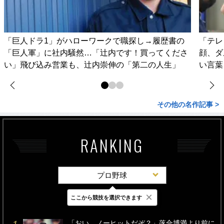
「巨人ドラ1」がハローワークで職探し→履歴書の
「テレ
「巨人軍」に社内騒然…「辻内です！買ってくださ
顔、ダ
い」飛び込み営業も、辻内崇伸の「第二の人生」
い言葉
その他の名作記事 >
RANKING
プロ野球
×
ここから競技を選択できます
最新
24時間
週間
「おい、ノーヒットだぞ？」落合博満より前に