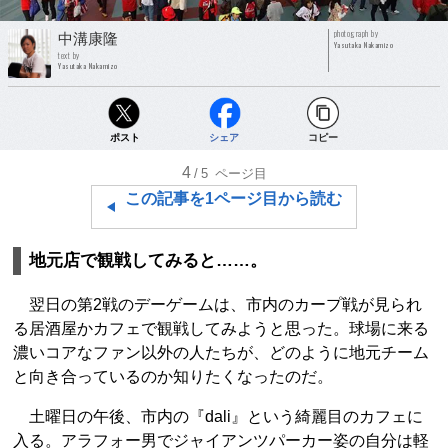
photograph by
中溝康隆
Yasutaka Nakamizo
text by
Yasutaka Nakamizo
ポスト
シェア
コピー
4
/5
ページ目
この記事を1ページ目から読む
地元店で観戦してみると……。
翌日の第2戦のデーゲームは、市内のカープ戦が見られ
る居酒屋かカフェで観戦してみようと思った。球場に来る
濃いコアなファン以外の人たちが、どのように地元チーム
と向き合っているのか知りたくなったのだ。
土曜日の午後、市内の『dali』という綺麗目のカフェに
入る。アラフォー男でジャイアンツパーカー姿の自分は軽