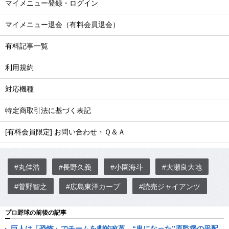
マイメニュー登録・ログイン
マイメニュー退会（有料会員退会）
有料記事一覧
利用規約
対応機種
特定商取引法に基づく表記
[有料会員限定] お問い合わせ・Ｑ＆Ａ
#丸佳浩
#長野久義
#小園海斗
#大瀬良大地
#菅野智之
#広島東洋カープ
#読売ジャイアンツ
プロ野球の前後の記事
巨人は「恐怖」でチームを劇的改革。“鬼になった”原監督の采配