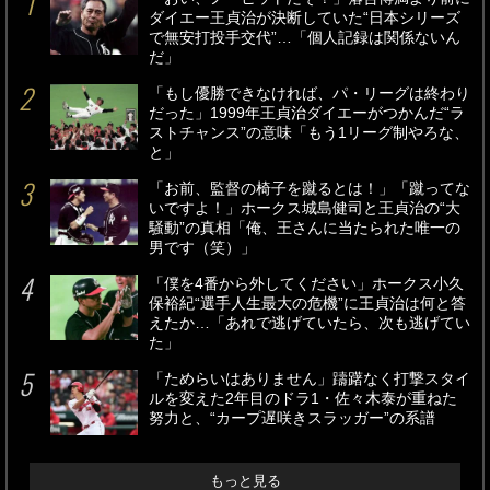
ダイエー王貞治が決断していた“日本シリーズ
で無安打投手交代”…「個人記録は関係ないん
だ」
「もし優勝できなければ、パ・リーグは終わり
だった」1999年王貞治ダイエーがつかんだ“ラ
ストチャンス”の意味「もう1リーグ制やろな、
と」
「お前、監督の椅子を蹴るとは！」「蹴ってな
いですよ！」ホークス城島健司と王貞治の“大
騒動”の真相「俺、王さんに当たられた唯一の
男です（笑）」
「僕を4番から外してください」ホークス小久
保裕紀“選手人生最大の危機”に王貞治は何と答
えたか…「あれで逃げていたら、次も逃げてい
た」
「ためらいはありません」躊躇なく打撃スタイ
ルを変えた2年目のドラ1・佐々木泰が重ねた
努力と、“カープ遅咲きスラッガー”の系譜
もっと見る