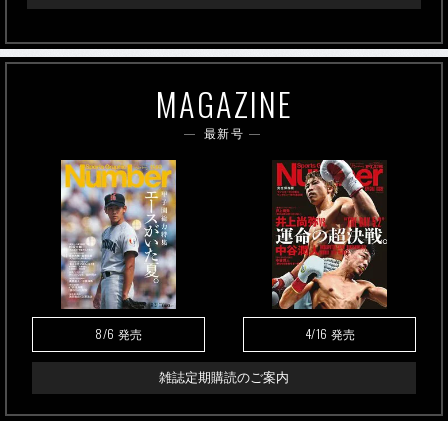
MAGAZINE
最新号
8/6
4/16
発売
発売
雑誌定期購読のご案内