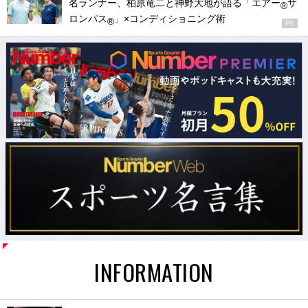
名ランナー、柏原竜二と神野大地が語る「エアー
サ
®
ロンパス
」×コンディショニング術
®
PR
INFORMATION