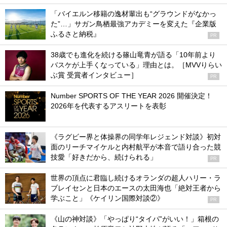
「バイエルン移籍の逸材輩出も“グラウンドがなかっ
た”…」サガン鳥栖最強アカデミーを変えた『企業版
ふるさと納税』
PR
38歳でも進化を続ける篠山竜青が語る「10年前より
バスケが上手くなっている」理由とは。［MVVりらい
ぶ賞 受賞者インタビュー］
PR
Number SPORTS OF THE YEAR 2026 開催決定！
2026年を代表するアスリートを表彰
《ラグビー界と体操界の同学年レジェンド対談》初対
面のリーチマイケルと内村航平が本音で語り合った競
技愛「好きだから、続けられる」
PR
世界の頂点に君臨し続けるオランダの超人ハリー・ラ
ブレイセンと日本のエースの太田海也「絶対王者から
学ぶこと」《ケイリン国際対談②》
PR
《山の神対談》「やっぱり“タイパ”がいい！」箱根の