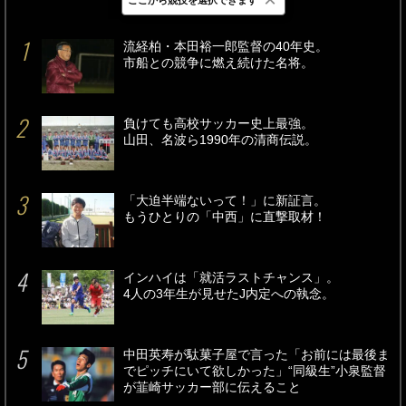
最新
24時間
週間
流経柏・本田裕一郎監督の40年史。
市船との競争に燃え続けた名将。
負けても高校サッカー史上最強。
山田、名波ら1990年の清商伝説。
「大迫半端ないって！」に新証言。
もうひとりの「中西」に直撃取材！
インハイは「就活ラストチャンス」。
4人の3年生が見せたJ内定への執念。
中田英寿が駄菓子屋で言った「お前には最後ま
でピッチにいて欲しかった」“同級生”小泉監督
が韮崎サッカー部に伝えること