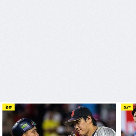
名作
名作