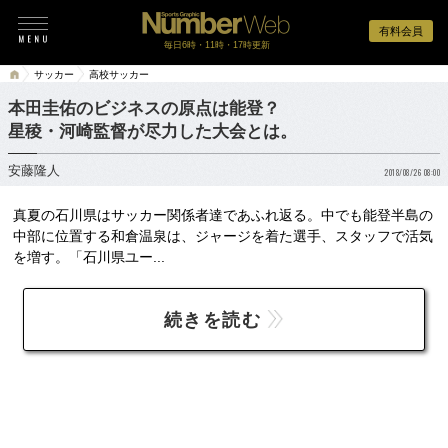
有料会員
毎日6時・11時・17時更新
サッカー
高校サッカー
本田圭佑のビジネスの原点は能登？
星稜・河崎監督が尽力した大会とは。
安藤隆人
2018/08/26 08:00
真夏の石川県はサッカー関係者達であふれ返る。中でも能登半島の
中部に位置する和倉温泉は、ジャージを着た選手、スタッフで活気
を増す。「石川県ユー...
続きを読む