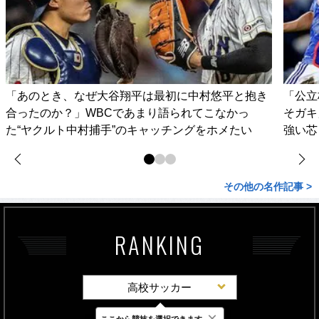
「あのとき、なぜ大谷翔平は最初に中村悠平と抱き
「公立
合ったのか？」WBCであまり語られてこなかっ
そガキ
た“ヤクルト中村捕手”のキャッチングをホメたい
強い芯
その他の名作記事 >
RANKING
高校サッカー
×
ここから競技を選択できます