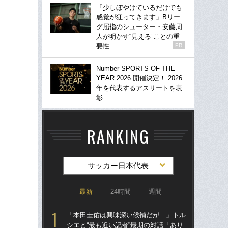
「少しぼやけているだけでも
感覚が狂ってきます」Bリー
グ屈指のシューター・安藤周
人が明かす“見える”ことの重
要性
PR
Number SPORTS OF THE
YEAR 2026 開催決定！ 2026
年を代表するアスリートを表
彰
RANKING
サッカー日本代表
最新
24時間
週間
「本田圭佑は興味深い候補だが…」トル
「
シエと“最も近い記者”最期の対話「あり
シエ