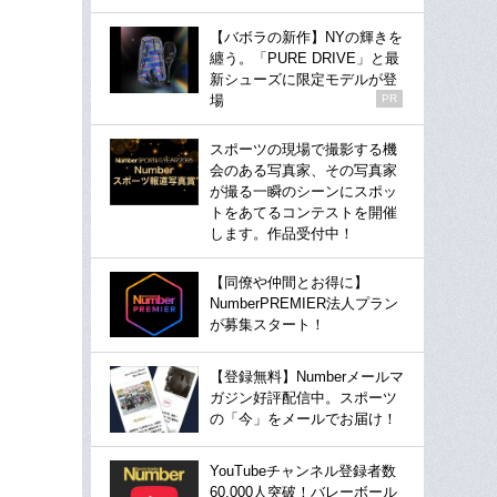
【バボラの新作】NYの輝きを
纏う。「PURE DRIVE」と最
新シューズに限定モデルが登
場
PR
スポーツの現場で撮影する機
会のある写真家、その写真家
が撮る一瞬のシーンにスポッ
トをあてるコンテストを開催
します。作品受付中！
【同僚や仲間とお得に】
NumberPREMIER法人プラン
が募集スタート！
【登録無料】Numberメールマ
ガジン好評配信中。スポーツ
の「今」をメールでお届け！
YouTubeチャンネル登録者数
60,000人突破！バレーボール