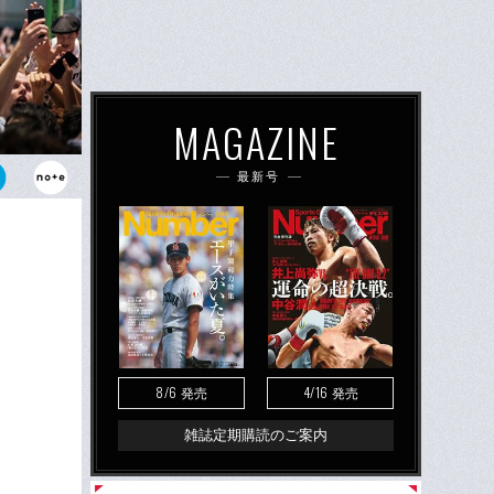
MAGAZINE
最新号
のサポーター
8/6
4/16
発売
発売
雑誌定期購読のご案内