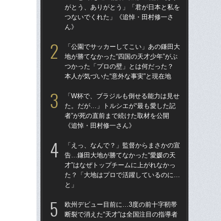
がとう、ありがとう」「君が日本と私を
が
つないでくれた」《追悼・田村修一さ
つ
ん》
ん
「公園でサッカーしてこい」あの鎌田大
「
地が勝てなかった“四国の天才少年”がぶ
た。
つかった「プロの壁」とは何だった？
者”
本人が気づいた“意外な事実”と現在地
《
「W杯で、ブラジルも倒せる能力は見せ
「
た。だが…」トルシエが“最も愛した記
告…
者”が死の直前まで続けた取材を公開
才”
《追悼・田村修一さん》
た
と
「えっ、なんで？」監督からまさかの宣
告…鎌田大地が勝てなかった“愛媛の天
「
才”はなぜトップチームに上がれなかっ
地が
た？「大地はプロで活躍しているのに…
つ
と」
本人
欧州デビュー目前に…3度の前十字靭帯
鎌
断裂で消えた“天才”は全国注目の指導者
マ