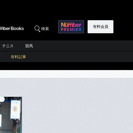
有料会員
検索
テニス
競馬
有料記事