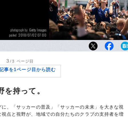
Getty Images
photograph by
2018/07/02 07:00
posted
今回のW杯でも日本代表戦後の渋谷に、多く
が集まった。
3
/3
ページ目
記事を1ページ目から読む
野を持って。
に、「サッカーの普及」「サッカーの未来」を大きな視
な視点と視野が、地域での自分たちのクラブの支持者を増