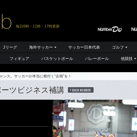
毎日6時・11時・17時更新
Jリーグ
海外サッカー
サッカー日本代表
ゴルフ
フィギュア
バスケットボール
バレーボール
他競技
ャンス。サッカーが本当に根付く“企画”を！
スポーツビジネス補講
BACK NUMBER