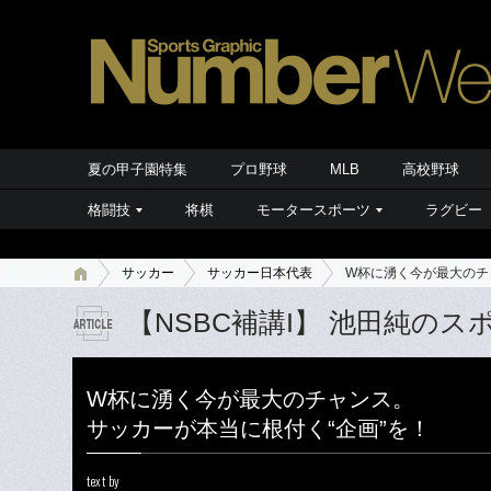
夏の甲子園特集
プロ野球
MLB
高校野球
格闘技
将棋
モータースポーツ
ラグビー
サッカー
サッカー日本代表
W杯に湧く今が最大のチ
【NSBC補講I】 池田純の
W杯に湧く今が最大のチャンス。
サッカーが本当に根付く“企画”を！
text by