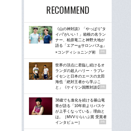
RECOMMEND
《山の神対談》「やっぱり“タ
イパ”がいい！」箱根の名ラン
ナー、柏原竜二と神野大地が
語る「エアー
サロンパス
」
®
®
×コンディショニング術
PR
世界の頂点に君臨し続けるオ
ランダの超人ハリー・ラブレ
イセンと日本のエースの太田
海也「絶対王者から学ぶこ
と」《ケイリン国際対談②》
PR
38歳でも進化を続ける篠山竜
青が語る「10年前よりバスケ
が上手くなっている」理由と
は。［MVVりらいぶ賞 受賞者
インタビュー］
PR