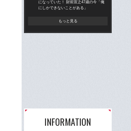
になっていた！ 財前宣之47歳の今「俺
かっ
にしかできないことがある」
人
もっと見る
INFORMATION