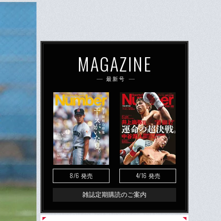
MAGAZINE
最新号
8/6
4/16
発売
発売
雑誌定期購読のご案内