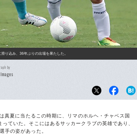
に滑り込み、36年ぶりの出場を果たした。
raph by
 Images
では真夏に当たるこの時期に、リマのホルヘ・チャベス国
集まっていた。そこにはあるサッカークラブの英雄であり、
人選手の姿があった。