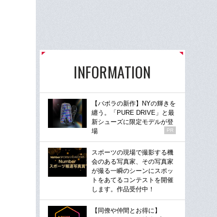
INFORMATION
【バボラの新作】NYの輝きを
纏う。「PURE DRIVE」と最
新シューズに限定モデルが登
場
PR
スポーツの現場で撮影する機
会のある写真家、その写真家
が撮る一瞬のシーンにスポッ
トをあてるコンテストを開催
します。作品受付中！
【同僚や仲間とお得に】