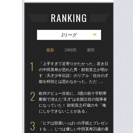
RANKING
Jリーグ
最新
24時間
週間
「上手すぎて近寄りがたかった」若き日
「
の中田英寿が恐れた男・財前宣之が明か
の
す〈天才少年伝説〉のリアル「自分の才
す
能を特別とは思わなかった。ただ…」
能
欧州デビュー目前に…3度の前十字靭帯
欧
断裂で消えた“天才”は全国注目の指導者
断裂
になっていた！ 財前宣之47歳の今「俺
にな
にしかできないことがある」
に
「ヒデは部屋いっぱいの手紙とプレゼン
「
トを…」じつは優しい中田英寿21歳の素
優