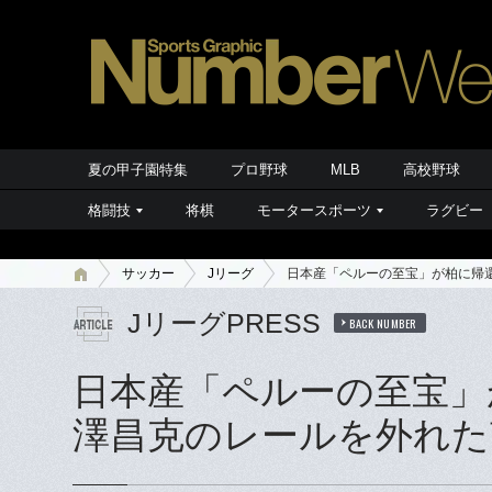
夏の甲子園特集
プロ野球
MLB
高校野球
格闘技
将棋
モータースポーツ
ラグビー
サッカー
Jリーグ
日本産「ペルーの至宝」が柏に帰
JリーグPRESS
BACK NUMBER
日本産「ペルーの至宝」
澤昌克のレールを外れた