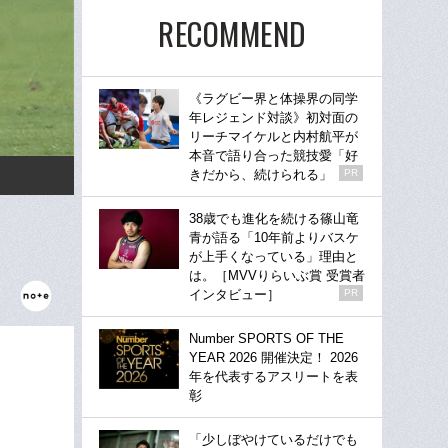
RECOMMEND
《ラグビー界と体操界の同学
年レジェンド対談》初対面の
リーチマイケルと内村航平が
本音で語り合った競技愛「好
きだから、続けられる」
PR
38歳でも進化を続ける篠山竜
青が語る「10年前よりバスケ
が上手くなっている」理由と
は。［MVVりらいぶ賞 受賞者
インタビュー］
PR
Number SPORTS OF THE
YEAR 2026 開催決定！ 2026
年を代表するアスリートを表
彰
「少しぼやけているだけでも