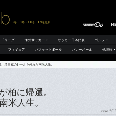
毎日6時・11時・17時更新
Jリーグ
海外サッカー
サッカー日本代表
ゴルフ
フィギュア
バスケットボール
バレーボール
他競技
還。澤昌克のレールを外れた南米人生。
が柏に帰還。
南米人生。
2018
posted