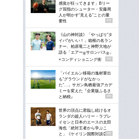
感覚が狂ってきます」Bリー
グ屈指のシューター・安藤周
人が明かす“見える”ことの重
要性
PR
《山の神対談》「やっぱり“タ
イパ”がいい！」箱根の名ラン
ナー、柏原竜二と神野大地が
語る「エアー
サロンパス
」
®
®
×コンディショニング術
PR
「バイエルン移籍の逸材輩出
も“グラウンドがなかっ
た”…」サガン鳥栖最強アカデ
ミーを変えた『企業版ふるさ
と納税』
PR
世界の頂点に君臨し続けるオ
ランダの超人ハリー・ラブレ
イセンと日本のエースの太田
海也「絶対王者から学ぶこ
と」《ケイリン国際対談②》
PR