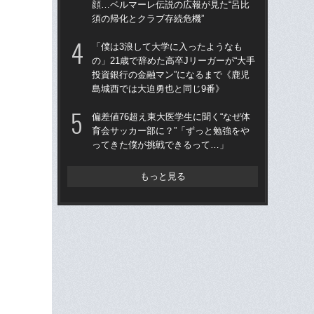
顔…ベルマーレ伝説の広報が見た“呂比
て…
須の帰化とクラブ存続危機”
に
「僕は3浪して大学に入ったようなも
“フ
の」21歳で辞めた高卒Jリーガーが“大手
（2
投資銀行の金融マン”になるまで《鹿児
は
島城西では大迫勇也と同じ9番》
大
偏差値76超え東大医学生に聞く“なぜ体
「
育会サッカー部に？”「ずっと勉強をや
の
ってきた僕が挑戦できるって…」
答え
た
もっと見る