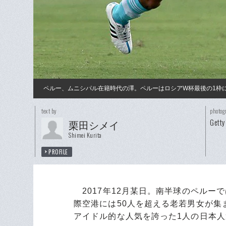
ペルー、ムニシパル在籍時代の澤。ペルーはロシアW杯最後の1枠
text by
photog
Getty
栗田シメイ
Shimei Kurita
PROFILE
2017年12月某日。南半球のペルー
際空港には50人を超える老若男女が
アイドル的な人気を誇った1人の日本