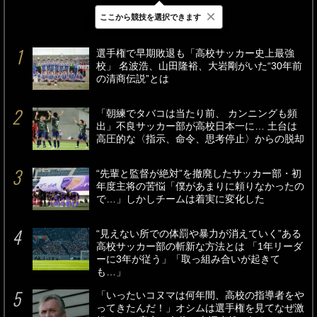
×
ここから競技を選択できます
最新
24時間
週間
選手権で早期敗退も「高校サッカー史上最強
校」 名波浩、山田隆裕、大岩剛がいた“30年前
の清商伝説”とは
「朝練でタバコは当たり前、 カンニングも頻
出」不良サッカー部が高校日本一に… 土台は
高圧的な〈指示、命令、思考停止〉からの脱却
“先輩と監督が絶対”を撤廃したサッカー部・初
年度主将の苦悩「僕があまりに頼りなかったの
で…」しかしチームは着実に変化した
“見えない所での体罰や暴力が消えていく”ある
高校サッカー部の斬新な方法とは 「1年リーダ
ーに3年が従う」「取っ組み合いが起きて
も…」
「いったいコヌマは何年間、高校の指導者をや
ってきたんだ！」オシムは選手権を見てなぜ激