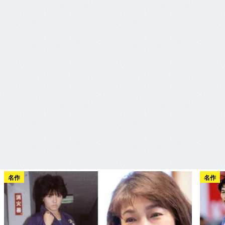
名作
名作