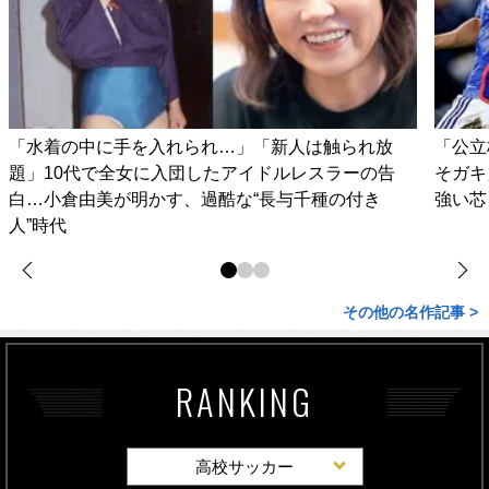
「水着の中に手を入れられ…」「新人は触られ放
「公立
題」10代で全女に入団したアイドルレスラーの告
そガキ
白…小倉由美が明かす、過酷な“長与千種の付き
強い芯
人”時代
その他の名作記事 >
RANKING
高校サッカー