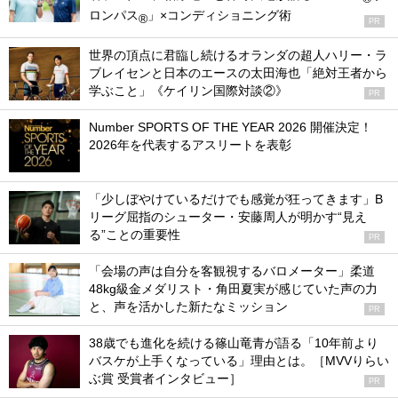
ロンパス
」×コンディショニング術
®
PR
世界の頂点に君臨し続けるオランダの超人ハリー・ラ
ブレイセンと日本のエースの太田海也「絶対王者から
学ぶこと」《ケイリン国際対談②》
PR
Number SPORTS OF THE YEAR 2026 開催決定！
2026年を代表するアスリートを表彰
「少しぼやけているだけでも感覚が狂ってきます」B
リーグ屈指のシューター・安藤周人が明かす“見え
る”ことの重要性
PR
「会場の声は自分を客観視するバロメーター」柔道
48kg級金メダリスト・角田夏実が感じていた声の力
と、声を活かした新たなミッション
PR
38歳でも進化を続ける篠山竜青が語る「10年前より
バスケが上手くなっている」理由とは。［MVVりらい
ぶ賞 受賞者インタビュー］
PR