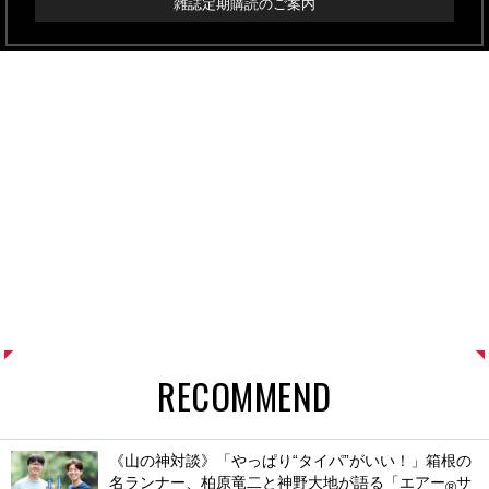
雑誌定期購読のご案内
RECOMMEND
《山の神対談》「やっぱり“タイパ”がいい！」箱根の
名ランナー、柏原竜二と神野大地が語る「エアー
サ
®