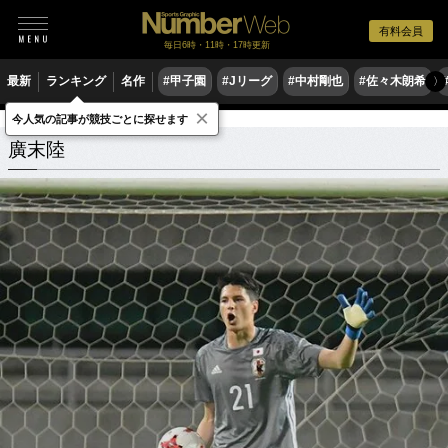
有料会員
毎日6時・11時・17時更新
最新
ランキング
名作
#甲子園
#Jリーグ
#中村剛也
#佐々木朗希
〉
×
今人気の記事が競技ごとに探せます
廣末陸
関連記事
廣末陸