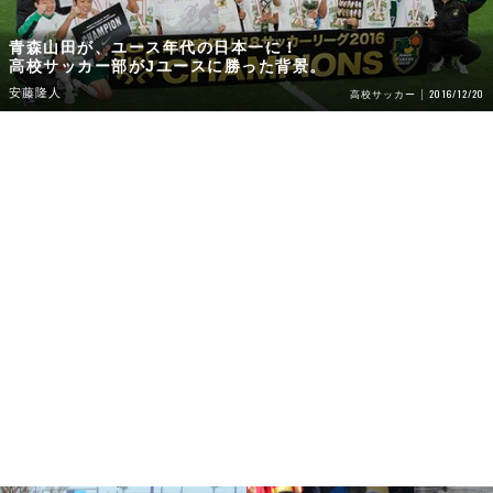
青森山田が、ユース年代の日本一に！
高校サッカー部がJユースに勝った背景。
安藤隆人
2016/12/20
高校サッカー