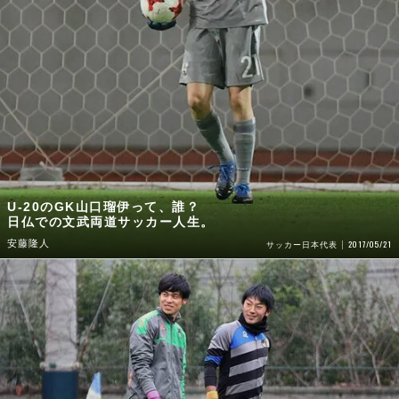
U-20のGK山口瑠伊って、誰？
日仏での文武両道サッカー人生。
安藤隆人
2017/05/21
サッカー日本代表