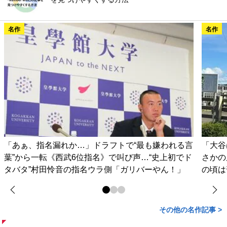
名作
名作
「あぁ、指名漏れか…」ドラフトで“最も嫌われる言
「大谷
葉”から一転《西武6位指名》で叫び声…“史上初でド
さかの
タバタ”村田怜音の指名ウラ側「ガリバーやん！」
の頃は
その他の名作記事 >