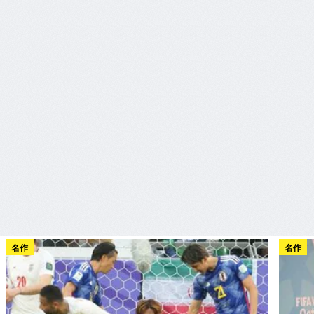
名作
名作