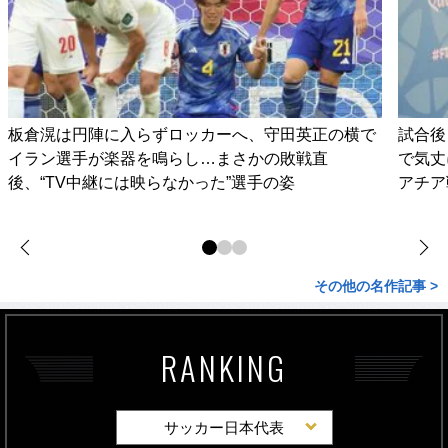
板倉滉は円陣に入らずロッカーへ、守田英正の横で
試合後
イラン選手が楽器を鳴らし…まさかの敗戦直
で気丈
後、“TV中継には映らなかった”選手の姿
アチア
その他の名作記事 >
RANKING
サッカー日本代表