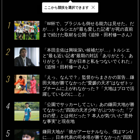
×
ここから競技を選択できます
最新
24時間
週間
「W杯で、ブラジルも倒せる能力は見せた。だ
が…」トルシエが“最も愛した記者”が死の直前
まで続けた取材を公開《追悼・田村修一さん》
「本田圭佑は興味深い候補だが…」トルシエ
と“最も近い記者”最期の対話「ありがとう、あ
りがとう」「君が日本と私をつないでくれた」
《追悼・田村修一さん》
「えっ、なんで？」監督からまさかの宣告…鎌
田大地が勝てなかった“愛媛の天才”はなぜトッ
プチームに上がれなかった？「大地はプロで活
躍しているのに…と」
「公園でサッカーしてこい」あの鎌田大地が勝
てなかった“四国の天才少年”がぶつかった「プ
ロの壁」とは何だった？ 本人が気づいた“意外
な事実”と現在地
鎌田大地が「彼がアーセナルなら、僕はマンU
に…」日本代表の司令塔が勝てなかった“四国