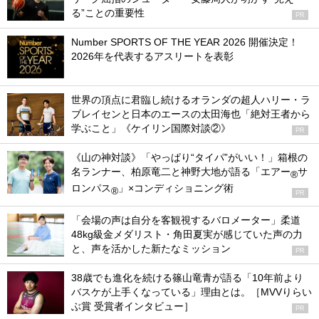
る”ことの重要性
PR
Number SPORTS OF THE YEAR 2026 開催決定！
2026年を代表するアスリートを表彰
世界の頂点に君臨し続けるオランダの超人ハリー・ラ
ブレイセンと日本のエースの太田海也「絶対王者から
学ぶこと」《ケイリン国際対談②》
PR
《山の神対談》「やっぱり“タイパ”がいい！」箱根の
名ランナー、柏原竜二と神野大地が語る「エアー
サ
®
ロンパス
」×コンディショニング術
®
PR
「会場の声は自分を客観視するバロメーター」柔道
48kg級金メダリスト・角田夏実が感じていた声の力
と、声を活かした新たなミッション
PR
38歳でも進化を続ける篠山竜青が語る「10年前より
バスケが上手くなっている」理由とは。［MVVりらい
ぶ賞 受賞者インタビュー］
PR