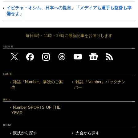
イビチャ・オシム、日本への提言。「メディアも選手も監督も準
備せよ」
毎日6時・11時・17時に最新記事をお届けします
FOLLOW US
MAGAZINE
雑誌『Number』購読のご案
雑誌『Number』バックナン
内
バー
SPECIAL
Number SPORTS OF THE
YEAR
ARCHIVE
競技から探す
大会から探す