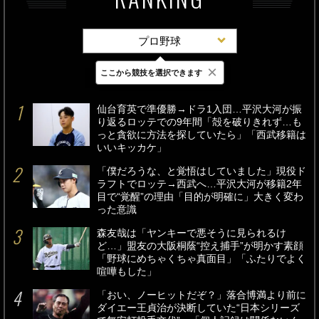
プロ野球
×
ここから競技を選択できます
最新
24時間
週間
仙台育英で準優勝→ドラ1入団…平沢大河が振
り返るロッテでの9年間「殻を破りきれず…も
っと貪欲に方法を探していたら」「西武移籍は
いいキッカケ」
「僕だろうな、と覚悟はしていました」現役ド
ラフトでロッテ→西武へ…平沢大河が移籍2年
目で“覚醒”の理由「目的が明確に」大きく変わ
った意識
森友哉は「ヤンキーで悪そうに見られるけ
ど…」盟友の大阪桐蔭“控え捕手”が明かす素顔
「野球にめちゃくちゃ真面目」「ふたりでよく
喧嘩もした」
「おい、ノーヒットだぞ？」落合博満より前に
ダイエー王貞治が決断していた“日本シリーズ