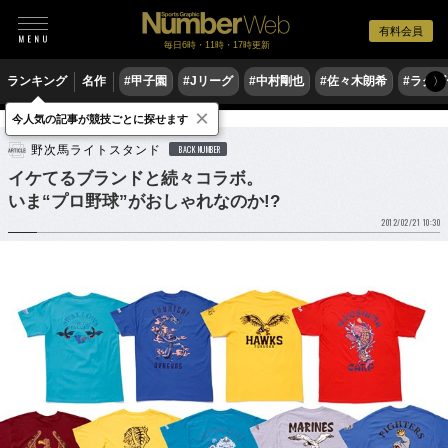
有料会員
毎日6時・11時・17時更新
ランキング
名作
#甲子園
#Jリーグ
#中村剛也
#佐々木朗希
#ラグ
〉
×
今人気の記事が競技ごとに探せます
野球
プロ野球
野次馬ライトスタンド
BACK NUMBER
イケてるブランドと続々コラボ。
いま“プロ野球”がおしゃれなのか!?
2012/02/21 10:30