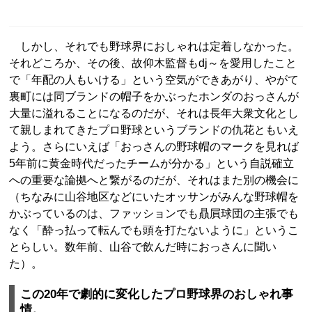
しかし、それでも野球界におしゃれは定着しなかった。
それどころか、その後、故仰木監督もdj～を愛用したこと
で「年配の人もいける」という空気ができあがり、やがて
裏町には同ブランドの帽子をかぶったホンダのおっさんが
大量に溢れることになるのだが、それは長年大衆文化とし
て親しまれてきたプロ野球というブランドの仇花ともいえ
よう。さらにいえば「おっさんの野球帽のマークを見れば
5年前に黄金時代だったチームが分かる」という自説確立
への重要な論拠へと繋がるのだが、それはまた別の機会に
（ちなみに山谷地区などにいたオッサンがみんな野球帽を
かぶっているのは、ファッションでも贔屓球団の主張でも
なく「酔っ払って転んでも頭を打たないように」というこ
とらしい。数年前、山谷で飲んだ時におっさんに聞い
た）。
この20年で劇的に変化したプロ野球界のおしゃれ事
情。