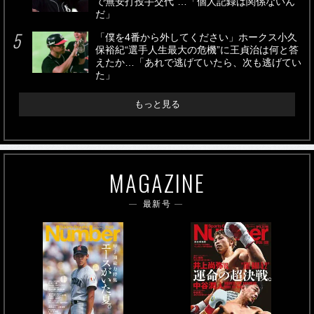
で無安打投手交代”…「個人記録は関係ないん
だ」
「僕を4番から外してください」ホークス小久
保裕紀“選手人生最大の危機”に王貞治は何と答
えたか…「あれで逃げていたら、次も逃げてい
た」
もっと見る
MAGAZINE
最新号