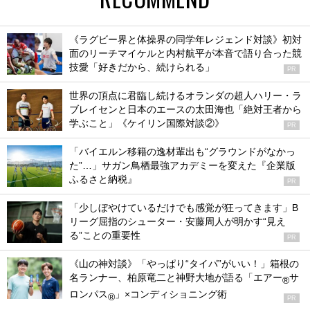
《ラグビー界と体操界の同学年レジェンド対談》初対
面のリーチマイケルと内村航平が本音で語り合った競
技愛「好きだから、続けられる」
PR
世界の頂点に君臨し続けるオランダの超人ハリー・ラ
ブレイセンと日本のエースの太田海也「絶対王者から
学ぶこと」《ケイリン国際対談②》
PR
「バイエルン移籍の逸材輩出も“グラウンドがなかっ
た”…」サガン鳥栖最強アカデミーを変えた『企業版
ふるさと納税』
PR
「少しぼやけているだけでも感覚が狂ってきます」B
リーグ屈指のシューター・安藤周人が明かす“見え
る”ことの重要性
PR
《山の神対談》「やっぱり“タイパ”がいい！」箱根の
名ランナー、柏原竜二と神野大地が語る「エアー
サ
®
ロンパス
」×コンディショニング術
®
PR