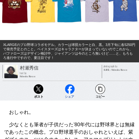
XLARGEのプロ野球コラボモデル。カラーは球団カラーと白、黒。3月下旬に各5250円
で発売予定とのこと。ベイスターズはキャラクターが決まっていないのでこれから、
バファローズはデザイン検討中、ジャイアンツは今のところ無いけど……と、もろも
ろ進行中ですので、要注目です！
photograph by
村瀬秀信
XLARGE／Hidenobu Murase
text by
Hidenobu Murase
ポスト
シェア
コピー
おしゃれ。
少なくとも筆者が子供だった'80年代には野球界とは無縁
であったこの概念。プロ野球選手のおしゃれといえば、紫