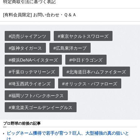
特定商取引法に基づく表記
[有料会員限定] お問い合わせ・Ｑ＆Ａ
#読売ジャイアンツ
#東京ヤクルトスワローズ
#阪神タイガース
#広島東洋カープ
#横浜DeNAベイスターズ
#中日ドラゴンズ
#千葉ロッテマリーンズ
#北海道日本ハムファイターズ
#埼玉西武ライオンズ
#オリックス・バファローズ
#福岡ソフトバンクホークス
#東北楽天ゴールデンイーグルス
プロ野球の前後の記事
ビッグネーム獲得で若手が育つ？巨人、大型補強の真の狙いと
は。