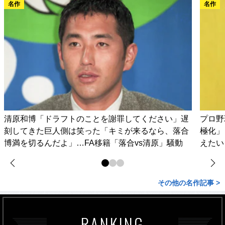
名作
名作
清原和博「ドラフトのことを謝罪してください」遅
プロ野
刻してきた巨人側は笑った「キミが来るなら、落合
極化」
博満を切るんだよ」…FA移籍「落合vs清原」騒動
えたい
その他の名作記事 >
RANKING