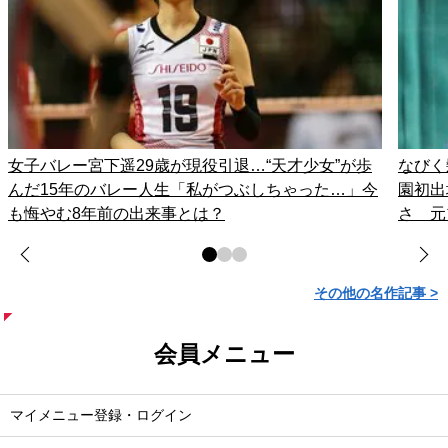
女子バレー宮下遥29歳が現役引退…“天才少女”が歩
なびく
んだ15年のバレー人生「私がつぶしちゃった…」今
園初出
も悔やむ8年前の出来事とは？
さ 元
その他の名作記事 >
会員メニュー
マイメニュー登録・ログイン