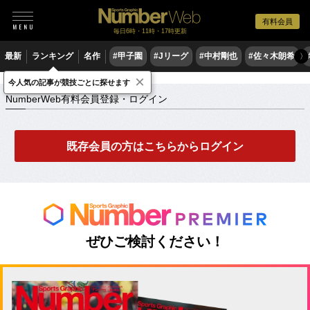
有料会員
毎日6時・11時・17時更新
最新
ランキング
名作
#甲子園
#Jリーグ
#中村剛也
#佐々木朗希
〉
×
NumberWeb有料会員登録・ログイン
今人気の記事が競技ごとに探せます
NumberWeb有料会員登録・ログイン
既存会員の方はこちらからログイン
ぜひご検討ください！