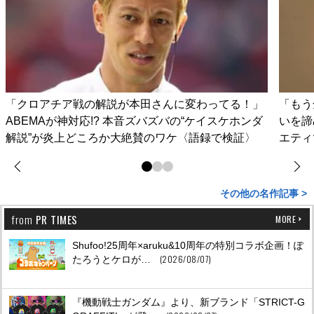
「クロアチア戦の解説が本田さんに変わってる！」
「もう
ABEMAが神対応!? 本音ズバズバの“ケイスケホンダ
いを諦
解説”が炎上どころか大絶賛のワケ〈語録で検証〉
エティ
その他の名作記事 >
from
PR TIMES
MORE
Shufoo!25周年×aruku&10周年の特別コラボ企画！ぽ
(2026/08/07)
たろうとケロが…
『機動戦士ガンダム』より、新ブランド「STRICT-G