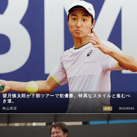
望月慎太郎が下部ツアーで初優勝。特異なスタイルと進むべ
き道。
2023/05/02
秋山英宏
有料