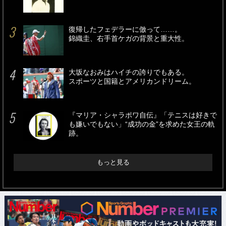
復帰したフェデラーに倣って……。
錦織圭、右手首ケガの背景と重大性。
大坂なおみはハイチの誇りでもある。
スポーツと国籍とアメリカンドリーム。
『マリア・シャラポワ自伝』「テニスは好きで
も嫌いでもない」“成功の金”を求めた女王の軌
跡。
もっと見る