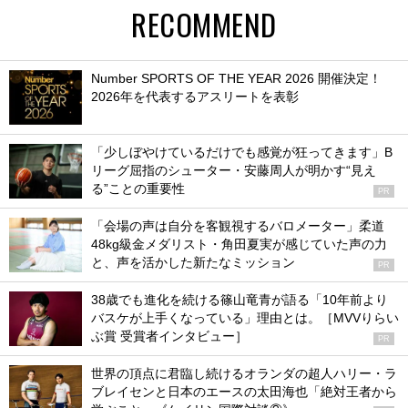
RECOMMEND
Number SPORTS OF THE YEAR 2026 開催決定！
2026年を代表するアスリートを表彰
「少しぼやけているだけでも感覚が狂ってきます」B
リーグ屈指のシューター・安藤周人が明かす“見え
る”ことの重要性
PR
「会場の声は自分を客観視するバロメーター」柔道
48kg級金メダリスト・角田夏実が感じていた声の力
と、声を活かした新たなミッション
PR
38歳でも進化を続ける篠山竜青が語る「10年前より
バスケが上手くなっている」理由とは。［MVVりらい
ぶ賞 受賞者インタビュー］
PR
世界の頂点に君臨し続けるオランダの超人ハリー・ラ
ブレイセンと日本のエースの太田海也「絶対王者から