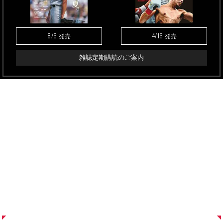
8/6
4/16
発売
発売
雑誌定期購読のご案内