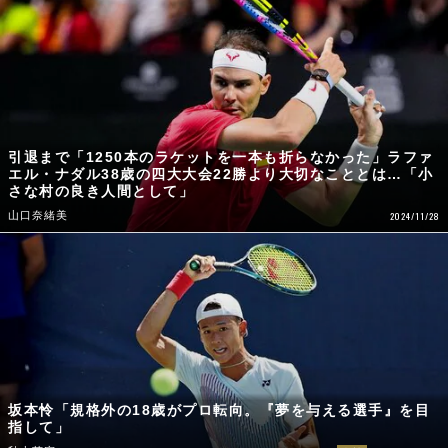
引退まで「1250本のラケットを一本も折らなかった」ラファ
エル・ナダル38歳の四大大会22勝より大切なこととは…「小
さな村の良き人間として」
山口奈緒美
2024/11/28
坂本怜「規格外の18歳がプロ転向。『夢を与える選手』を目
指して」