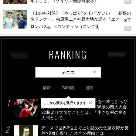
学ぶこと」《ケイリン国際対談②》
PR
《山の神対談》「やっぱり“タイパ”がいい！」箱根の
名ランナー、柏原竜二と神野大地が語る「エアー
サ
®
ロンパス
」×コンディショニング術
®
PR
RANKING
テニス
最新
24時間
週間
×
引退まで「1250本のラケットを一本も折らな
ここから競技を選択できます
かった」ラファエル・ナダル38歳の四大大会
22勝より大切なこととは…「小さな村の良き
人間として」
テニスで世界3位まで上り詰めた佐藤次郎が突
然“投身自殺”した本当の理由とは