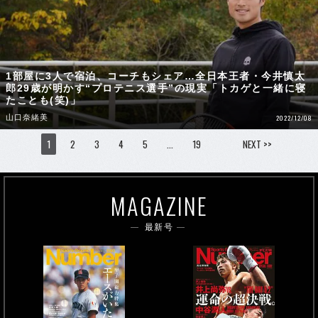
1部屋に3人で宿泊、コーチもシェア…全日本王者・今井慎太
郎29歳が明かす“プロテニス選手”の現実「トカゲと一緒に寝
たことも(笑)」
山口奈緒美
2022/12/08
1
2
3
4
5
…
19
NEXT >>
MAGAZINE
最新号