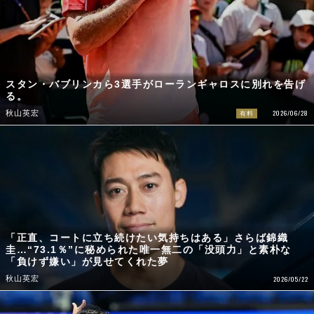
スタン・バブリンカら3選手がローランギャロスに別れを告げ
る。
2026/06/28
秋山英宏
有料
「正直、コートに立ち続けたい気持ちはある」さらば錦織
圭…“73.1％”に秘められた唯一無二の「没頭力」と素朴な
「負けず嫌い」が見せてくれた夢
秋山英宏
2026/05/22