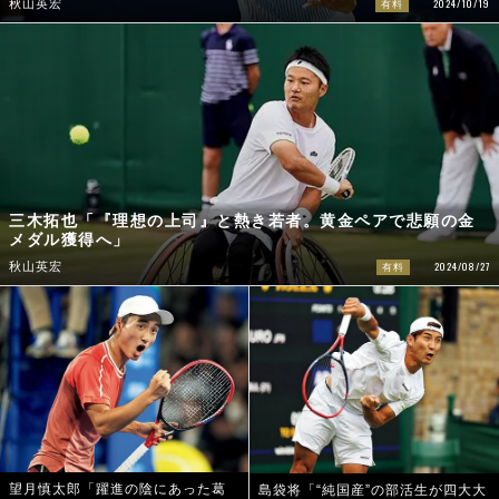
2024/10/19
秋山英宏
有料
三木拓也「『理想の上司』と熱き若者。黄金ペアで悲願の金
メダル獲得へ」
2024/08/27
秋山英宏
有料
望月慎太郎「躍進の陰にあった葛
島袋将「“純国産”の部活生が四大大