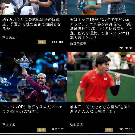
約3カ月ぶりに公式戦出場の錦織
実はトップ10が「10年で平均5cm
圭。予選から挑む全豪で復調とな
アップ」テニス界が高身長化… “絶
るか。
滅危惧種” 170cm台の錦織圭が「正
直、あれが理想」と言う196cm日
秋山英宏
本人若手とは？
2026/01/05
有料
山口奈緒美
2025/12/02
ジャパンOPに熱狂を生んだアルカ
柚木武「“なんとかなる精神”を胸に
ラスの“ケガの功名”。
遅咲きの大器は飛躍する」
秋山英宏
秋山英宏
2025/11/02
2025/03/14
有料
有料