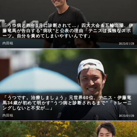
「うつ病と昨年1月に診断されて…」四大大会＆五輪出場、伊
藤竜馬が告白する”病状”と公表の理由「テニスは孤独なスポ
ーツ。自分を責めてしまいやすいんです」
内田暁
2023/01/29
「うつです。治療しましょう」元世界60位、テニス・伊藤竜
馬34歳が初めて明かす”うつ病と診断されるまで”「トレーニ
ングしないと不安が…」
内田暁
2023/01/29