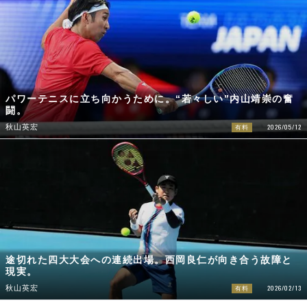
パワーテニスに立ち向かうために。“若々しい”内山靖崇の奮
闘。
2026/05/12
秋山英宏
有料
途切れた四大大会への連続出場。西岡良仁が向き合う故障と
現実。
2026/02/13
秋山英宏
有料