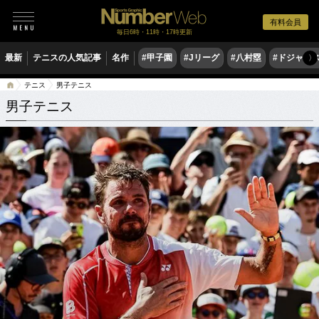
有料会員
毎日6時・11時・17時更新
最新
テニスの人気記事
名作
#甲子園
#Jリーグ
#八村塁
#ドジャー
〉
テニス
男子テニス
男子テニス