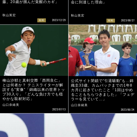
藤。20歳が掴んだ覚醒のカギ」
会に到達した理由」
秋山英宏
秋山英宏
2023/12/29
2023/08/27
有料
有料
檜山沙耶と真剣交際「西岡良仁」
公式サイト閉鎖で“引退騒動”も…錦
とは何者か？ テニスライターが解
織圭33歳、カムバックまでの1年8
説する“実像”「錦織以来の世界トッ
カ月に起きていたこと「1回はやめ
プ30入り」「どんな負け方でも穏
ることもちらつきました」「フェデ
やかな取材対応」
ラーを見ていて…」
山口奈緒美
山口奈緒美
2023/07/13
2023/06/24