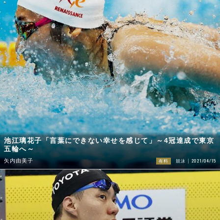
池江璃花子「言葉にできない幸せを感じて」～4冠達成で東京
五輪へ～
2021/04/15
矢内由美子
有料
競泳