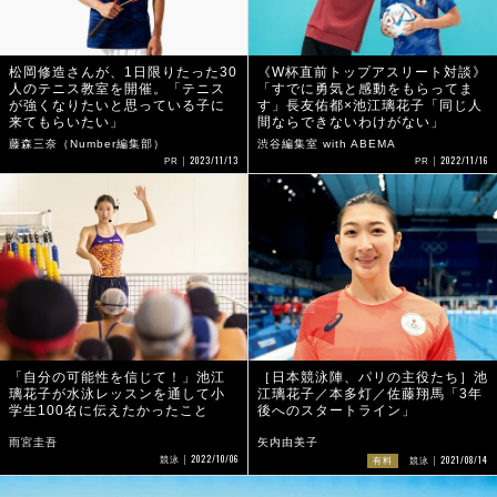
松岡修造さんが、1日限りたった30
《W杯直前トップアスリート対談》
人のテニス教室を開催。「テニス
「すでに勇気と感動をもらってま
が強くなりたいと思っている子に
す」長友佑都×池江璃花子「同じ人
来てもらいたい」
間ならできないわけがない」
藤森三奈（Number編集部）
渋谷編集室 with ABEMA
2023/11/13
2022/11/16
PR
PR
「自分の可能性を信じて！」池江
［日本競泳陣、パリの主役たち］池
璃花子が水泳レッスンを通して小
江璃花子／本多灯／佐藤翔馬「3年
学生100名に伝えたかったこと
後へのスタートライン」
雨宮圭吾
矢内由美子
2022/10/06
2021/08/14
競泳
有料
競泳