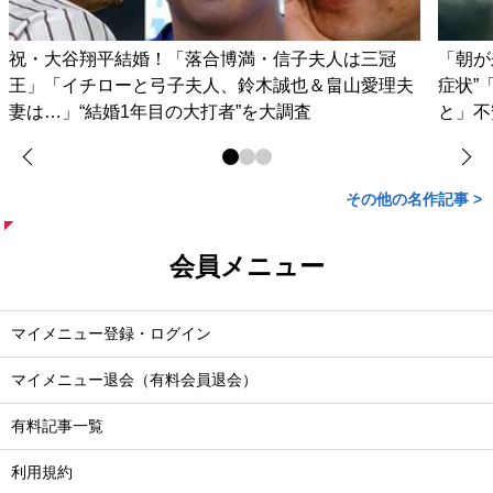
祝・大谷翔平結婚！「落合博満・信子夫人は三冠
「朝が
王」「イチローと弓子夫人、鈴木誠也＆畠山愛理夫
症状”
妻は…」“結婚1年目の大打者”を大調査
と」不
その他の名作記事 >
会員メニュー
マイメニュー登録・ログイン
マイメニュー退会（有料会員退会）
有料記事一覧
利用規約