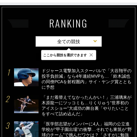
RANKING
全ての競技
×
ここから競技を選択できます
最新
24時間
週間
ドジャース電撃加入スクーバルで「大谷翔平の
投手負担減」なら4年連続MVPも…「鈴木誠也
の同僚PCAを射程圏内」サイ・ヤング賞ととも
に予想
「まだ着替えてなかったんかい！」三浦璃来が
木原龍一にツッコミも…りくりゅう“世界初の
アイスショー”大成功の舞台裏「やりたいこと
をすべて詰め込んだ」
「医学部志望がメンバーに4人」福岡の公立進
学校が“甲子園出場”の衝撃…それでも東筑が“野
球のチーム”で挑んだワケは？「さすがに勉強