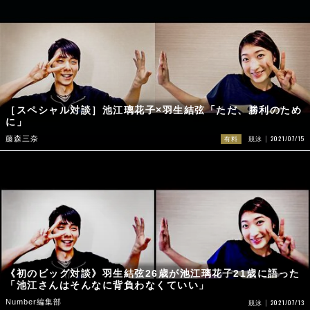
［スペシャル対談］池江璃花子×羽生結弦「ただ、勝利のため
に」
2021/07/15
藤森三奈
有料
競泳
《初のビッグ対談》羽生結弦26歳が池江璃花子21歳に語った
「池江さんはそんなに背負わなくていい」
Number編集部
2021/07/13
競泳