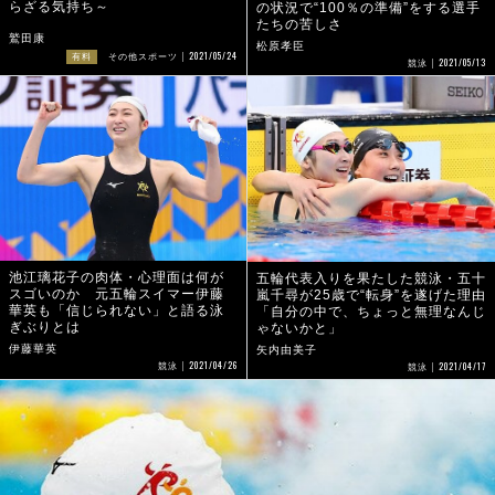
らざる気持ち～
の状況で“100％の準備”をする選手
たちの苦しさ
鷲田康
松原孝臣
2021/05/24
有料
その他スポーツ
2021/05/13
競泳
池江璃花子の肉体・心理面は何が
五輪代表入りを果たした競泳・五十
スゴいのか 元五輪スイマー伊藤
嵐千尋が25歳で“転身”を遂げた理由
華英も「信じられない」と語る泳
「自分の中で、ちょっと無理なんじ
ぎぶりとは
ゃないかと」
伊藤華英
矢内由美子
2021/04/26
2021/04/17
競泳
競泳