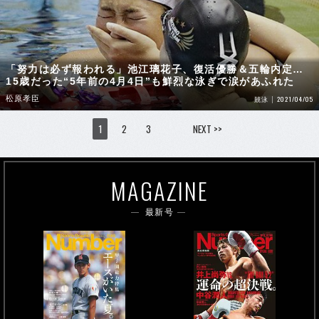
「努力は必ず報われる」池江璃花子、復活優勝＆五輪内定…
15歳だった“5年前の4月4日”も鮮烈な泳ぎで涙があふれた
松原孝臣
2021/04/05
競泳
1
2
3
NEXT >>
MAGAZINE
最新号