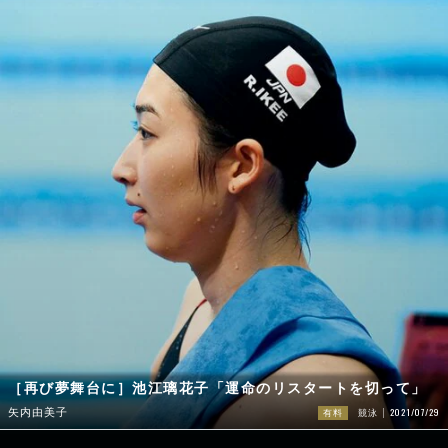
［再び夢舞台に］池江璃花子「運命のリスタートを切って」
2021/07/29
矢内由美子
有料
競泳