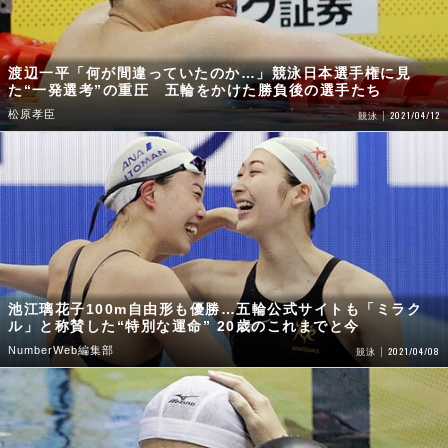
渡辺一平「何が間違っていたのか…」競泳日本選手権に見
た“一発選考”の重圧 五輪をかけた勝負後の選手たち
松原孝臣
2021/04/12
競泳
池江璃花子100m自由形も優勝…五輪公式サイトも「ミラク
ル」と称賛した“特別な運命” 20歳のこれまでと今
NumberWeb編集部
2021/04/08
競泳