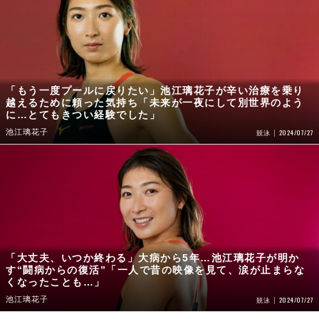
「もう一度プールに戻りたい」池江璃花子が辛い治療を乗り
越えるために頼った気持ち「未来が一夜にして別世界のよう
に…とてもきつい経験でした」
池江璃花子
2024/07/27
競泳
「大丈夫、いつか終わる」大病から5年…池江璃花子が明か
す“闘病からの復活”「一人で昔の映像を見て、涙が止まらな
くなったことも…」
池江璃花子
2024/07/27
競泳