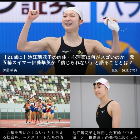
【21歳に】池江璃花子の肉体・心理面は何がスゴいのか 元
五輪スイマー伊藤華英が「信じられない」と語ることとは？
伊藤華英
2021/07/04
競泳
「五輪を失いたくない」とも言え
池江璃花子を利用した五輪「中止
る社会を。～アスリートたちの偽
派」と「推進派」の発信に思う…今