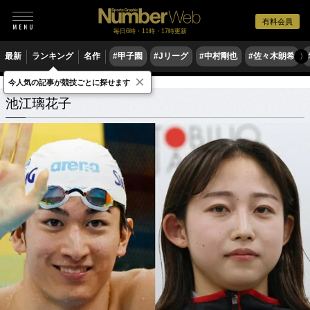
有料会員
毎日6時・11時・17時更新
最新
ランキング
名作
#甲子園
#Jリーグ
#中村剛也
#佐々木朗希
〉
×
今人気の記事が競技ごとに探せます
池江璃花子
関連記事
池江璃花子