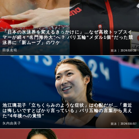
「日本の水泳界を変えるきっかけに」…なぜ高校トップスイ
マーが続々“名門海外大”へ？ パリ五輪“メダル1個”だった競
泳界に「新ムーブ」のワケ
田坂友暁
2024/08/26
競泳
池江璃花子「立ちくらみのような症状」は心配だが…「最近
は悔しいですとばかり言っている」パリ五輪の言葉から見え
た“4年後への覚悟”
矢内由美子
2024/08/07
競泳