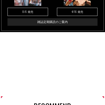
8/6
4/16
発売
発売
雑誌定期購読のご案内