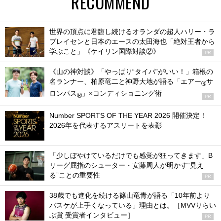
RECOMMEND
世界の頂点に君臨し続けるオランダの超人ハリー・ラ
ブレイセンと日本のエースの太田海也「絶対王者から
学ぶこと」《ケイリン国際対談②》
PR
《山の神対談》「やっぱり“タイパ”がいい！」箱根の
名ランナー、柏原竜二と神野大地が語る「エアー
サ
®
ロンパス
」×コンディショニング術
®
PR
Number SPORTS OF THE YEAR 2026 開催決定！
2026年を代表するアスリートを表彰
「少しぼやけているだけでも感覚が狂ってきます」B
リーグ屈指のシューター・安藤周人が明かす“見え
る”ことの重要性
PR
38歳でも進化を続ける篠山竜青が語る「10年前より
バスケが上手くなっている」理由とは。［MVVりらい
ぶ賞 受賞者インタビュー］
PR