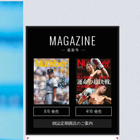
MAGAZINE
最新号
8/6
4/16
発売
発売
雑誌定期購読のご案内