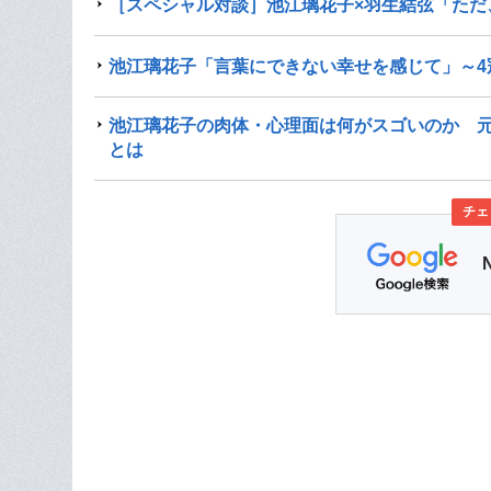
［スペシャル対談］池江璃花子×羽生結弦「ただ
池江璃花子「言葉にできない幸せを感じて」～4
池江璃花子の肉体・心理面は何がスゴいのか 
とは
チェ