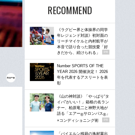
RECOMMEND
《ラグビー界と体操界の同学
年レジェンド対談》初対面の
リーチマイケルと内村航平が
本音で語り合った競技愛「好
きだから、続けられる」
PR
Number SPORTS OF THE
YEAR 2026 開催決定！ 2026
年を代表するアスリートを表
彰
《山の神対談》「やっぱり“タ
イパ”がいい！」箱根の名ラン
ナー、柏原竜二と神野大地が
語る「エアー
サロンパス
」
®
®
×コンディショニング術
PR
「バイエルン移籍の逸材輩出