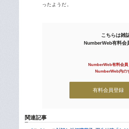
ったようだ。
こちらは雑誌
NumberWeb有
NumberWeb有料会
NumberWeb
有料会員登録
関連記事