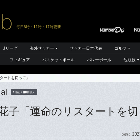
毎日6時・11時・17時更新
Jリーグ
海外サッカー
サッカー日本代表
ゴルフ
フィギュア
バスケットボール
バレーボール
他競技
タートを切って」
al
BACK NUMBER
花子「運命のリスタートを切
2021
posted