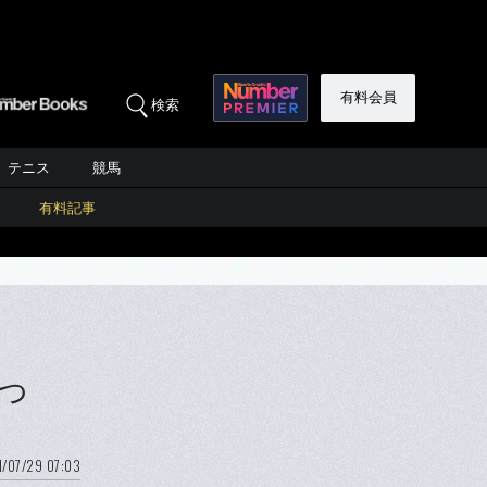
有料会員
検索
テニス
競馬
有料記事
っ
/07/29 07:03