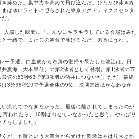
き締めた。集中力を高めて飛び込んだ。ひとたび泳ぎ終
。まばゆいライトに照らされた東京アクアティクスセンタ
いだ。
が、入場した瞬間に『こんなにキラキラしている会場はみた
れと一緒で、またこの舞台で泳げるんだ、素直にうれし
ーリレー予選。白血病から奇跡の復帰を果たした池江は、日
酒井夏海、大本里佳）の第2泳者として登場。第1泳者の五
最速の53秒63で第3泳者の酒井につないだ。ただ、最終
は3分36秒20で予選全体の9位。決勝進出はかなわなか
良い流れでつなぎたかった。最後に離されてしまったのが
と言われたら、10割は出せていなかったと思う。やっぱり
ッチをしました」
くが、五輪という大舞台から受けた刺激はやはり大きか