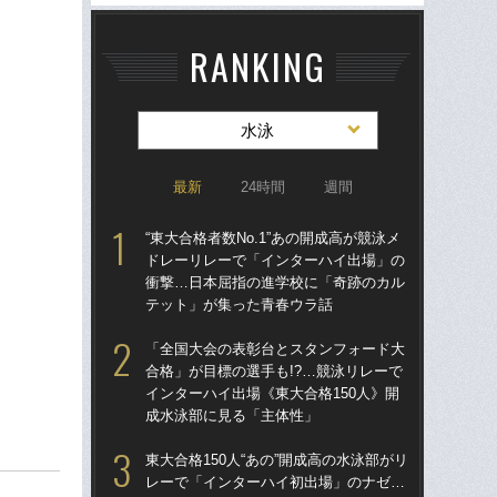
RANKING
水泳
最新
24時間
週間
“東大合格者数No.1”あの開成高が競泳メ
“東
ドレーリレーで「インターハイ出場」の
ド
衝撃…日本屈指の進学校に「奇跡のカル
衝
テット」が集った青春ウラ話
テ
「全国大会の表彰台とスタンフォード大
東大
合格」が目標の選手も!?…競泳リレーで
レ
インターハイ出場《東大合格150人》開
快挙
成水泳部に見る「主体性」
我
東大合格150人“あの”開成高の水泳部がリ
「
レーで「インターハイ初出場」のナゼ…
合格