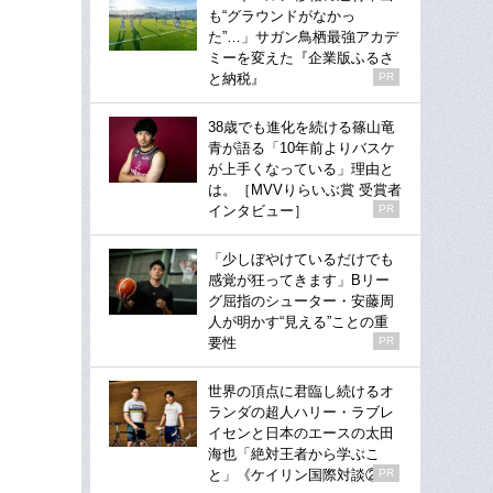
も“グラウンドがなかっ
た”…」サガン鳥栖最強アカデ
ミーを変えた『企業版ふるさ
と納税』
PR
38歳でも進化を続ける篠山竜
青が語る「10年前よりバスケ
が上手くなっている」理由と
は。［MVVりらいぶ賞 受賞者
インタビュー］
PR
「少しぼやけているだけでも
感覚が狂ってきます」Bリー
グ屈指のシューター・安藤周
人が明かす“見える”ことの重
要性
PR
世界の頂点に君臨し続けるオ
ランダの超人ハリー・ラブレ
イセンと日本のエースの太田
海也「絶対王者から学ぶこ
と」《ケイリン国際対談②》
PR