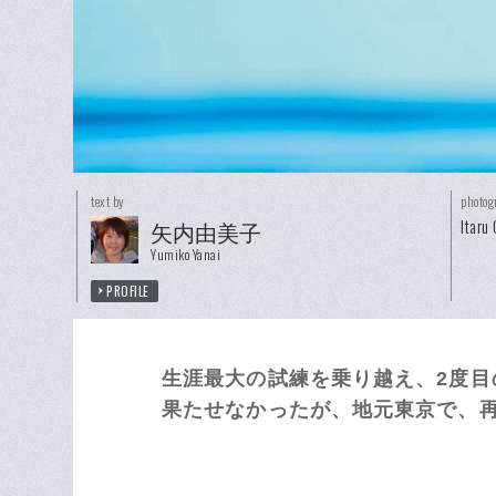
text by
photog
Itaru
矢内由美子
Yumiko Yanai
PROFILE
生涯最大の試練を乗り越え、2度
果たせなかったが、地元東京で、