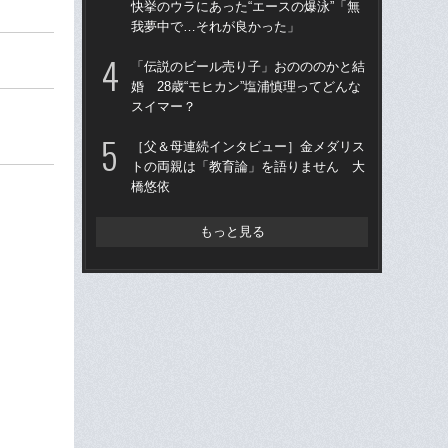
快挙のウラにあった“エースの爆泳”「無
イン
我夢中で…それが良かった」
成
「伝説のビール売り子」おのののかと結
「
婚 28歳“モヒカン”塩浦慎理ってどんな
なぜ
スイマー？
外大
泳
［父＆母連続インタビュー］金メダリス
トの両親は「教育論」を語りません 大
“日
橋悠依
変」
準優
続
もっと見る