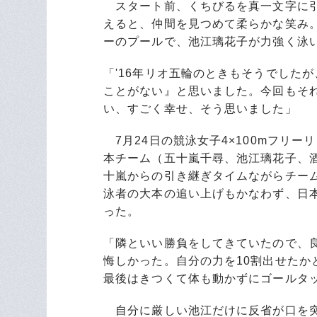
スタート前、くちびるを真一文字に引
えると、仲間を見つめて柔らかな笑み
ーのプールで、池江璃花子が力強く泳
「'16年リオ五輪のときもそうでした
ことがない』と思いました。今回もそ
い、すごく幸せ、そう思いました」
7月24日の競泳女子4×100mフリ
本チーム（五十嵐千尋、池江璃花子、
十嵐からの引き継ぎタイムながらチーム
泳者の大本の追い上げもかなわず、日本
った。
「隣といい勝負をしてきていたので、
悔しかった。自分の力を10割出せたか
最後はきつくて体も動かずにゴールタ
自分に厳しい池江だけに反省が口を突