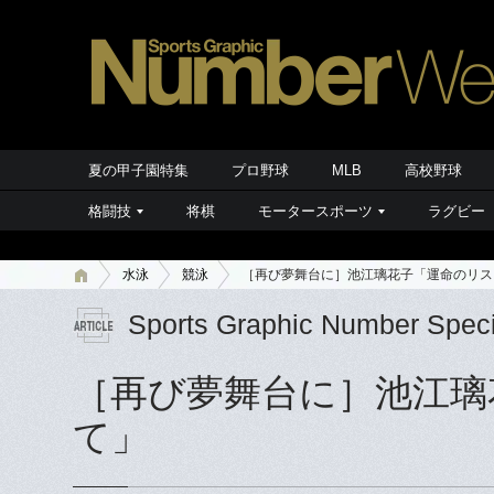
夏の甲子園特集
プロ野球
MLB
高校野球
格闘技
将棋
モータースポーツ
ラグビー
水泳
競泳
［再び夢舞台に］池江璃花子「運命のリス
Sports Graphic Number Speci
［再び夢舞台に］池江璃
て」