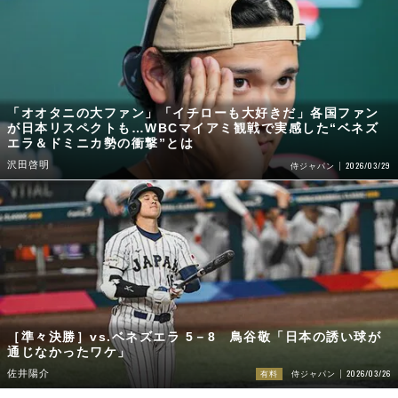
「オオタニの大ファン」「イチローも大好きだ」各国ファン
が日本リスペクトも…WBCマイアミ観戦で実感した“ベネズ
エラ＆ドミニカ勢の衝撃”とは
沢田啓明
2026/03/29
侍ジャパン
［準々決勝］vs.ベネズエラ 5－8 鳥谷敬「日本の誘い球が
通じなかったワケ」
2026/03/26
佐井陽介
有料
侍ジャパン