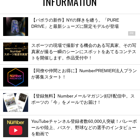
INFORMATION
【バボラの新作】NYの輝きを纏う。「PURE
DRIVE」と最新シューズに限定モデルが登場
PR
スポーツの現場で撮影する機会のある写真家、その写
真家が撮る一瞬のシーンにスポットをあてるコンテス
トを開催します。作品受付中！
【同僚や仲間とお得に】NumberPREMIER法人プラン
が募集スタート！
【登録無料】Numberメールマガジン好評配信中。ス
ポーツの「今」をメールでお届け！
YouTubeチャンネル登録者数60,000人突破！バレーボ
ールや陸上、バスケ、野球などの選手のインタビュー
を動画で