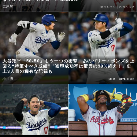
広尾晃
2026/03/14
侍ジャパン
大谷翔平「50-50」もう一つの衝撃…あのバリー・ボンズを上
回る“特筆すべき成績”「盗塁成功率は驚異の90%超え！」史
上3人目の稀有な記録も
小川勝
2024/10/03
MLB