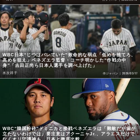
WBC日本“じつはバレていた”致命的な弱点「低めを捨てろ、
高めを狙え」ベネズエラ監督・コーチ明かした“作戦の中
身”「吉田正尚ら日本人選手を調べ上げた」
水次祥子
2026/03/17
侍ジャパン
WBC“韓国粉砕”ドミニカと接戦ベネズエラは「難敵だが歯が
立たないわけでは」要注意はアクーニャJr.、アラエスだけで
なくオリ守護神も…日本と徹底比較