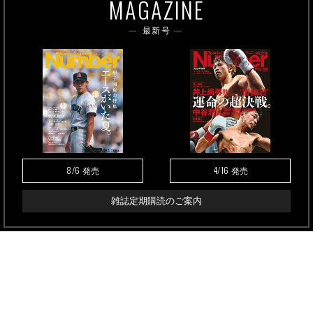
MAGAZINE
最新号
8/6
4/16
発売
発売
雑誌定期購読のご案内