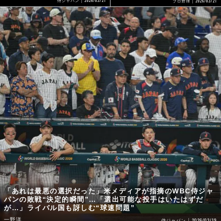
2026/03/21
2026/03/21
侍ジャパン
プロ野球
「あれは最悪の選択だった」米メディアが指摘のWBC侍ジャ
パンの敗戦“決定的瞬間”…「選出可能な投手はいたはずだ
が…」ライバル国も訝しむ“球速問題”
一野洋
2026/03/19
侍ジャパン