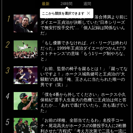
最新
24時間
週間
×
ここから競技を選択できます
「おい、ノーヒットだぞ？」落合博満より前に
ダイエー王貞治が決断していた“日本シリーズ
で無安打投手交代”…「個人記録は関係ないん
だ」
「もし優勝できなければ、パ・リーグは終わり
だった」1999年王貞治ダイエーがつかんだ“ラ
ストチャンス”の意味「もう1リーグ制やろな、
と」
「お前、監督の椅子を蹴るとは！」「蹴ってな
いですよ！」ホークス城島健司と王貞治の“大
騒動”の真相「俺、王さんに当たられた唯一の
男です（笑）」
「僕を4番から外してください」ホークス小久
保裕紀“選手人生最大の危機”に王貞治は何と答
えたか…「あれで逃げていたら、次も逃げてい
た」
「お前の球種、全部当てたるわ」名投手コー
チ・尾花高夫がホークスの0勝投手3人に2桁勝
利させた“方程式”「考え方次第で二流も一流に