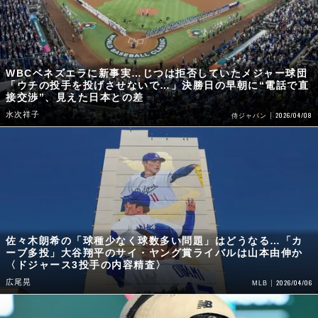
WBCベネズエラに新事実…じつは拒否していたメジャー球団
「ウチの投手を投げさせないで…」決勝日の早朝に“電話で直
接交渉”、見えた日本との差
水次祥子
2026/04/08
侍ジャパン
佐々木朗希の「球種少なく球数多い問題」はどうなる…「カ
ーブ多投」大谷翔平のサイ・ヤング賞ライバルは山本由伸か
〈ドジャース3投手の内容精査〉
広尾晃
2026/04/06
MLB