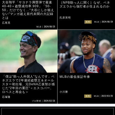
大谷翔平「サヨナラ満塁弾で最速
［NPB助っ人に聞く］なぜ、ベネ
40-40＋盗塁成功率.909」「50-
ズエラから強打者が生まれるのか
50」だけでなく…“大谷にしか狙え
ない”マンガ超え前代未聞の大記録
とは
氏原英明
2024/06/29
有料
MLB
広尾晃
2024/08/25
MLB
「僕は“助っ人外国人”なんです」ベ
MLBの最低保証年俸
ネズエラで2年連続盗塁王＆オール
スター初出場、元DeNA乙坂智が感
じた“2年目の重圧”＜エスコバー、
ロペスと再会も＞
小川勝
2022/03/25
有料
MLB
石塚隆
2024/02/26
プロ野球