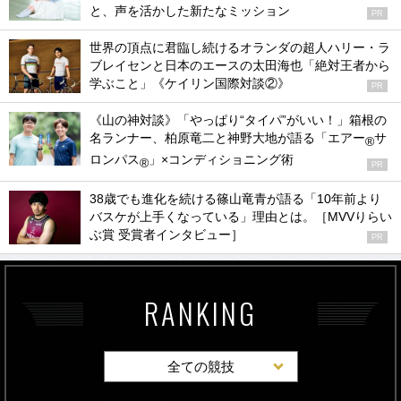
と、声を活かした新たなミッション
PR
世界の頂点に君臨し続けるオランダの超人ハリー・ラ
ブレイセンと日本のエースの太田海也「絶対王者から
学ぶこと」《ケイリン国際対談②》
PR
《山の神対談》「やっぱり“タイパ”がいい！」箱根の
名ランナー、柏原竜二と神野大地が語る「エアー
サ
®
ロンパス
」×コンディショニング術
®
PR
38歳でも進化を続ける篠山竜青が語る「10年前より
バスケが上手くなっている」理由とは。［MVVりらい
ぶ賞 受賞者インタビュー］
PR
RANKING
全ての競技