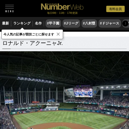
有料会員
毎日6時・11時・17時更新
最新
ランキング
名作
#甲子園
#Jリーグ
#八村塁
#ドジャース
#
〉
×
今人気の記事が競技ごとに探せます
ロナルド・アクーニャJr.
関連記事
ロナルド・アクーニャJr.