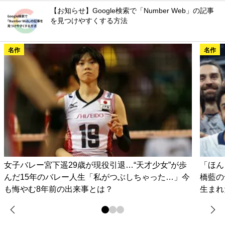
【お知らせ】Google検索で「Number Web」の記事
を見つけやすくする方法
名作
名作
女子バレー宮下遥29歳が現役引退…“天才少女”が歩
「ほん
んだ15年のバレー人生「私がつぶしちゃった…」今
橋藍の
も悔やむ8年前の出来事とは？
生まれ