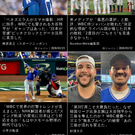
「ベネズエラ人がスマホ撮影…HR
米メディアが「最悪の選択」と酷
に拍手」WBCでも愛される大谷翔
評…WBC侍ジャパンが敗れた“決定
平が「ギャップはあった」“日本が
的な理由” ライバル国が報じた日本
苦慮”ピッチクロックとデータ活用
の敗戦「2度目の“ごちそう”を見逃
に直言した
さなかった」
柳原直之（スポーツニッポン）
NumberWeb編集部
2026/03/23
2026/03/22
侍ジャパン
侍ジャパン
「WBCで世界の打撃トレンドが見
「第3打席こそ大勝負だった」なぜ
えました」NHK解説者が感じた“ス
韓国リーグ出身左腕は大谷翔平から
イング軌道”の変化に日本はどう対
三振を奪えたのか？ WBC優勝ベネ
応するか「もはやスモール野球の
ズエラ“無名ブルペン”の秘密「あの
時代ではない」
三振が流れを変えた」
小早川毅彦
杉浦大介