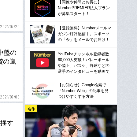
【同僚や仲間とお得に】
NumberPREMIER法人プラン
が募集スタート！
2021/07/20
【登録無料】Numberメールマ
ガジン好評配信中。スポーツ
の「今」をメールでお届け！
中盤の
YouTubeチャンネル登録者数
60,000人突破！バレーボール
賛の嵐
や陸上、バスケ、野球などの
選手のインタビューを動画で
【お知らせ】Google検索で
「Number Web」の記事を見
つけやすくする方法
2021/07/06
名作
動揺す