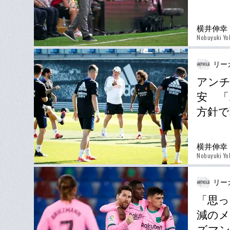
横井伸幸
Nobuyuki Yo
リー
アン
安 「
方針で
横井伸幸
Nobuyuki Yo
リー
「思っ
減のメ
ズマ