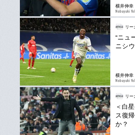
横井伸幸
Nobuyuki Yo
リー
“ニュ
ニシウ
横井伸幸
Nobuyuki Yo
リー
＜白星
ス復帰
か？