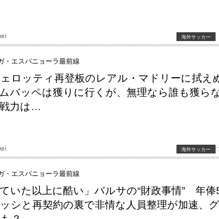
koi
海外サッカー
ガ・エスパニョーラ最前線
チェロッティ再登板のレアル・マドリーに拭え
ムバッペは獲りに行くが、無理なら誰も獲ら
戦力は…
koi
海外サッカー
ガ・エスパニョーラ最前線
ていた以上に酷い」バルサの“財政事情” 年俸5
ッシと再契約の裏で非情な人員整理が加速、
ンも？