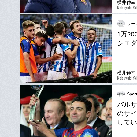
横井伸幸
Nobuyuki Yo
リー
1万2
シエダ
横井伸幸
Nobuyuki Yo
Spor
バルサ
のサイ
して