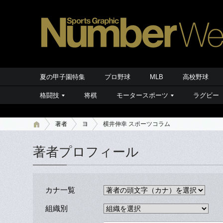
夏の甲子園特集
プロ野球
MLB
高校野球
格闘技
将棋
モータースポーツ
ラグビー
著者
ヨ
横井伸幸 スポーツコラム
著者プロフィール
カナ一覧
組織別