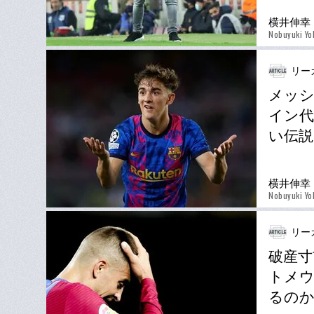
横井伸幸
Nobuyuki Yo
リー
メッ
イン代
い伝説
横井伸幸
Nobuyuki Yo
リー
破産寸
トメウ
るの