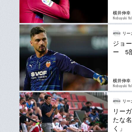
横井伸幸
Nobuyuki Yo
リー
ジョー
ー 5
横井伸幸
Nobuyuki Yo
リー
リーガ
たな名
く」