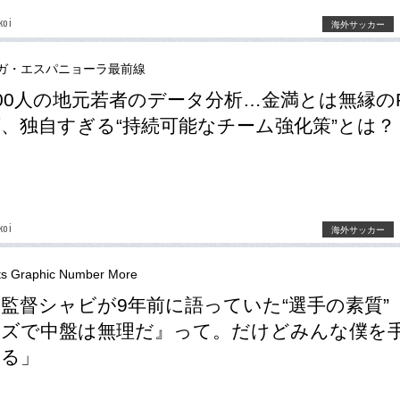
koi
海外サッカー
ガ・エスパニョーラ最前線
000人の地元若者のデータ分析…金満とは無縁の
、独自すぎる“持続可能なチーム強化策”とは？
koi
海外サッカー
ts Graphic Number More
監督シャビが9年前に語っていた“選手の素質”
ズで中盤は無理だ』って。だけどみんな僕を
いる」