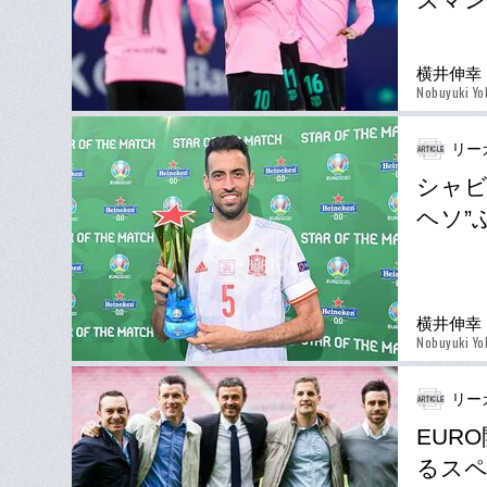
横井伸幸
Nobuyuki Yo
リー
シャビ
ヘソ”
横井伸幸
Nobuyuki Yo
リー
EUR
るス