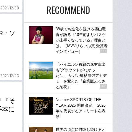
RECOMMEND
2021/12/30
38歳でも進化を続ける篠山竜
R・ソ
青が語る「10年前よりバスケ
が上手くなっている」理由と
は。［MVVりらいぶ賞 受賞者
インタビュー］
PR
「バイエルン移籍の逸材輩出
も“グラウンドがなかっ
2021/12/23
た”…」サガン鳥栖最強アカデ
ミーを変えた『企業版ふるさ
と納税』
PR
「『そ
Number SPORTS OF THE
YEAR 2026 開催決定！ 2026
手本に
年を代表するアスリートを表
彰
世界の頂点に君臨し続けるオ