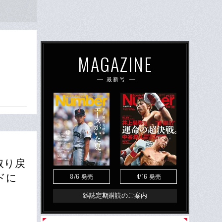
MAGAZINE
最新号
取り戻
8/6
4/16
ドに
発売
発売
雑誌定期購読のご案内