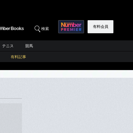
有料会員
検索
テニス
競馬
有料記事