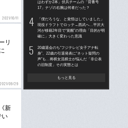
はわずか2本」伏兵チームの「背番号
う“
17」ナゾの右腕は何者だった？
裏
2021/10/11
「僕だろうな、と覚悟はしていました」
「
現役ドラフトでロッテ→西武へ…平沢大
シエ
河が移籍2年目で“覚醒”の理由「目的が明
が
確に」大きく変わった意識
つ
ーリ
ん
20歳退会のち“フジテレビ女子アナ転
に
身”、22歳の引退発表に“ネット疑問の
「
声”も…将棋女流棋士が悩んだ「非公表
り
の旧制度」その実態とは
た“
「
もっと見る
2021/09/29
《新
でい