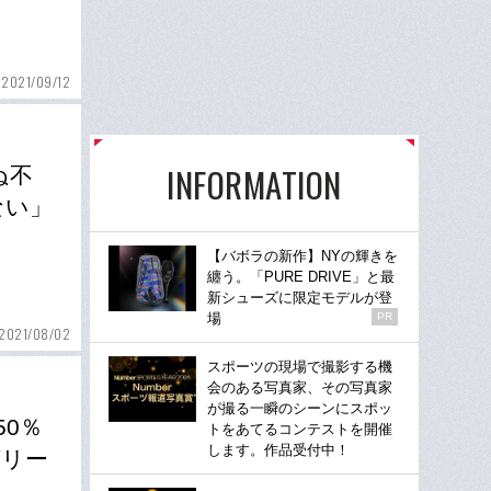
2021/09/12
INFORMATION
ぬ不
ない」
【バボラの新作】NYの輝きを
纏う。「PURE DRIVE」と最
新シューズに限定モデルが登
場
PR
2021/08/02
スポーツの現場で撮影する機
会のある写真家、その写真家
が撮る一瞬のシーンにスポッ
0％
トをあてるコンテストを開催
します。作品受付中！
グリー