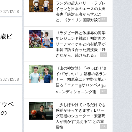
ランダの超人ハリー・ラブレ
イセンと日本のエースの太田
2021/12/08
海也「絶対王者から学ぶこ
と」《ケイリン国際対談②》
PR
《ラグビー界と体操界の同学
1歳ビ
年レジェンド対談》初対面の
リーチマイケルと内村航平が
本音で語り合った競技愛「好
きだから、続けられる」
PR
《山の神対談》「やっぱり“タ
イパ”がいい！」箱根の名ラン
2021/12/08
ナー、柏原竜二と神野大地が
語る「エアー
サロンパス
」
®
®
×コンディショニング術
PR
アウベ
「少しぼやけているだけでも
感覚が狂ってきます」Bリー
なの
グ屈指のシューター・安藤周
人が明かす“見える”ことの重
要性
PR