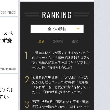
RANKING
2021/11/23
全ての競技
 スペ
けず嫌
最新
24時間
週間
「聖光はレベルが高くて行けない」から
「
のスタートも…「高校で球速15キロアッ
のス
プ」福島の絶対王者を封じた「ソフトボ
プ
ール出身」“背番号17”の正体
ール
2021/10/30
仙台育英で準優勝→ドラ1入団…平沢大
ド
河が振り返るロッテでの9年間「殻を破
翔平
りきれず…もっと貪欲に方法を探してい
も…
“バル
たら」「西武移籍はいいキッカケ」
サ
てい
“県下で86連勝中”福島の絶対王者・聖光
「
学院はなぜ敗れたのか…「許したヒット
璃