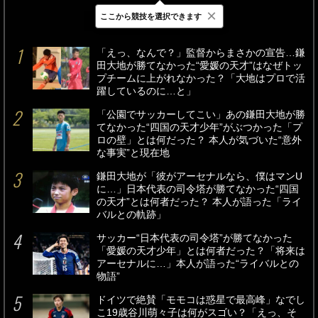
×
ここから競技を選択できます
最新
24時間
週間
「えっ、なんで？」監督からまさかの宣告…鎌
田大地が勝てなかった“愛媛の天才”はなぜトッ
プチームに上がれなかった？「大地はプロで活
躍しているのに…と」
「公園でサッカーしてこい」あの鎌田大地が勝
てなかった“四国の天才少年”がぶつかった「プ
ロの壁」とは何だった？ 本人が気づいた“意外
な事実”と現在地
鎌田大地が「彼がアーセナルなら、僕はマンU
に…」日本代表の司令塔が勝てなかった“四国
の天才”とは何者だった？ 本人が語った「ライ
バルとの軌跡」
サッカー“日本代表の司令塔”が勝てなかった
「愛媛の天才少年」とは何者だった？「将来は
アーセナルに…」本人が語った“ライバルとの
物語”
ドイツで絶賛「モモコは惑星で最高峰」なでし
こ19歳谷川萌々子は何がスゴい？「えっ、そ