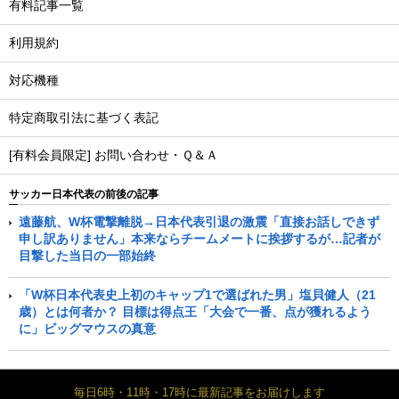
有料記事一覧
利用規約
対応機種
特定商取引法に基づく表記
[有料会員限定] お問い合わせ・Ｑ＆Ａ
サッカー日本代表の前後の記事
遠藤航、W杯電撃離脱→日本代表引退の激震「直接お話しできず
申し訳ありません」本来ならチームメートに挨拶するが…記者が
目撃した当日の一部始終
「W杯日本代表史上初のキャップ1で選ばれた男」塩貝健人（21
歳）とは何者か？ 目標は得点王「大会で一番、点が獲れるよう
に」ビッグマウスの真意
毎日6時・11時・17時に最新記事をお届けします