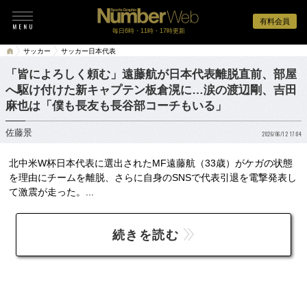
有料会員
毎日6時・11時・17時更新
サッカー
サッカー日本代表
「皆によろしく頼む」遠藤航が日本代表離脱直前、部屋
へ駆け付けた新キャプテン板倉滉に…涙の渡辺剛、吉田
麻也は「僕も長友も長谷部コーチもいる」
佐藤景
2026/06/12 17:04
北中米W杯日本代表に選出されたMF遠藤航（33歳）がケガの状態
を理由にチームを離脱、さらに自身のSNSで代表引退を電撃発表し
て激震が走った。...
続きを読む