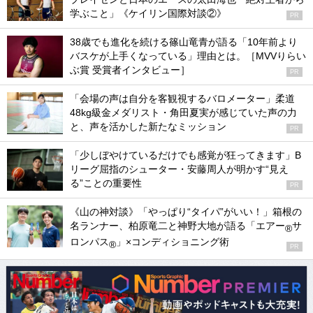
学ぶこと」《ケイリン国際対談②》
PR
38歳でも進化を続ける篠山竜青が語る「10年前より
バスケが上手くなっている」理由とは。［MVVりらい
ぶ賞 受賞者インタビュー］
PR
「会場の声は自分を客観視するバロメーター」柔道
48kg級金メダリスト・角田夏実が感じていた声の力
と、声を活かした新たなミッション
PR
「少しぼやけているだけでも感覚が狂ってきます」B
リーグ屈指のシューター・安藤周人が明かす“見え
る”ことの重要性
PR
《山の神対談》「やっぱり“タイパ”がいい！」箱根の
名ランナー、柏原竜二と神野大地が語る「エアー
サ
®
ロンパス
」×コンディショニング術
®
PR