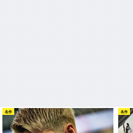
名作
名作