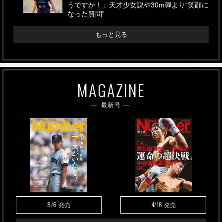
うですか！」天才少女説や30m弾より“笑顔に
なった質問”
もっと見る
MAGAZINE
最新号
8/6
4/16
発売
発売