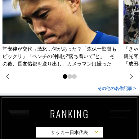
堂安律が交代→激怒…何があった？「森保一監督も
「きゃ
ビックリ」「ベンチの仲間が“落ち着いて”と」「そ
観光客
の後、長友佑都を送り出し」カメラマンは撮った
「成田
その他の名作記事 >
RANKING
サッカー日本代表