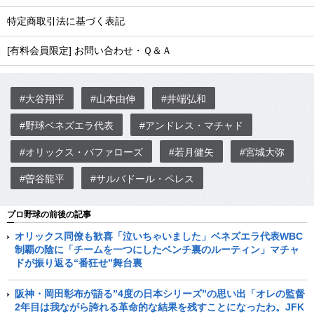
特定商取引法に基づく表記
[有料会員限定] お問い合わせ・Ｑ＆Ａ
#大谷翔平
#山本由伸
#井端弘和
#野球ベネズエラ代表
#アンドレス・マチャド
#オリックス・バファローズ
#若月健矢
#宮城大弥
#曽谷龍平
#サルバドール・ペレス
プロ野球の前後の記事
オリックス同僚も歓喜「泣いちゃいました」ベネズエラ代表WBC
制覇の陰に「チームを一つにしたベンチ裏のルーティン」マチャ
ドが振り返る“番狂せ”舞台裏
阪神・岡田彰布が語る”4度の日本シリーズ”の思い出「オレの監督
2年目は我ながら誇れる革命的な結果を残すことになったわ。JFK