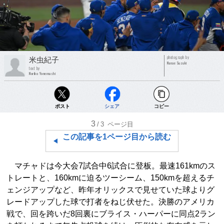
photograph by
米虫紀子
Nanae Suzuki
text by
Noriko Yonemushi
ポスト
シェア
コピー
3
/3
ページ目
この記事を1ページ目から読む
マチャドは今大会7試合中6試合に登板。最速161kmのス
トレートと、160kmに迫るツーシーム、150kmを超えるチ
ェンジアップなど、昨年オリックスで見せていた球よりグ
レードアップした球で打者をねじ伏せた。決勝のアメリカ
戦で、回を跨いだ8回裏にブライス・ハーパーに同点2ラン