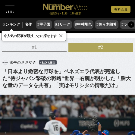
有料会員
毎日6時・11時・17時更新
ランキング
名作
#甲子園
#Jリーグ
#中村剛也
#佐々木朗希
#ラグ
〉
×
今人気の記事が競技ごとに探せます
野球
プロ野球
侍ジャパン
#1
#2
猛牛のささやき
BACK NUMBER
「日本より緻密な野球を」ベネズエラ代表が完遂し
た“侍ジャパン撃破の戦略”世界一右腕が明かした「膨大
な量のデータを共有」「実はモリシタの情報だけ」