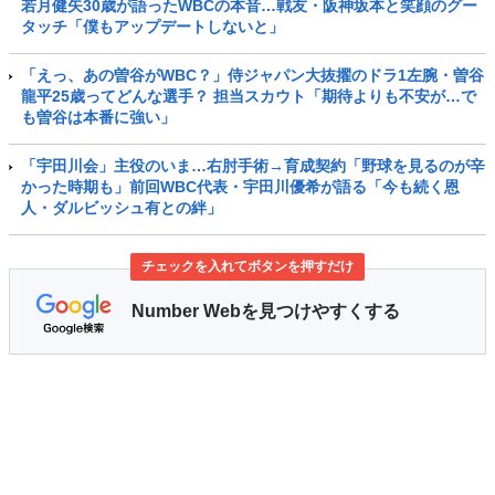
若月健矢30歳が語ったWBCの本音…戦友・阪神坂本と笑顔のグー
タッチ「僕もアップデートしないと」
「えっ、あの曽谷がWBC？」侍ジャパン大抜擢のドラ1左腕・曽谷
龍平25歳ってどんな選手？ 担当スカウト「期待よりも不安が…で
も曽谷は本番に強い」
「宇田川会」主役のいま…右肘手術→育成契約「野球を見るのが辛
かった時期も」前回WBC代表・宇田川優希が語る「今も続く恩
人・ダルビッシュ有との絆」
チェックを入れてボタンを押すだけ
Number Webを見つけやすくする