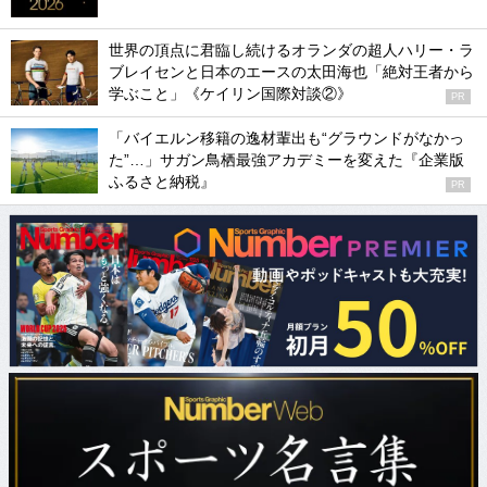
世界の頂点に君臨し続けるオランダの超人ハリー・ラ
ブレイセンと日本のエースの太田海也「絶対王者から
学ぶこと」《ケイリン国際対談②》
PR
「バイエルン移籍の逸材輩出も“グラウンドがなかっ
た”…」サガン鳥栖最強アカデミーを変えた『企業版
ふるさと納税』
PR