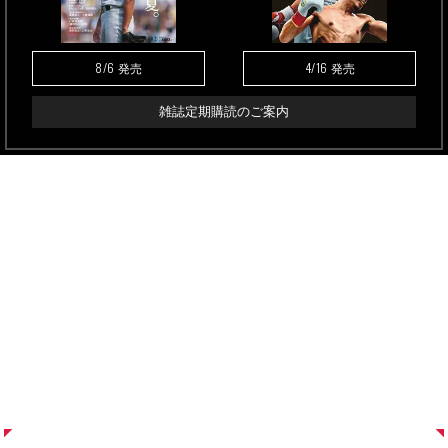
8/6
4/16
発売
発売
雑誌定期購読のご案内