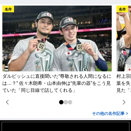
名作
名作
ダルビッシュに直接聞いた“尊敬される人間になるに
村上宗
は…？” 佐々木朗希・山本由伸は“先輩の器”をこう見
葉を失
ていた「同じ目線で話してくれる」
見た「
その他の名作記事 >