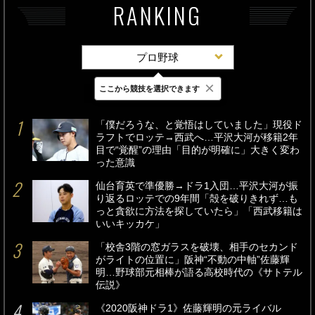
RANKING
プロ野球
×
ここから競技を選択できます
最新
24時間
週間
「僕だろうな、と覚悟はしていました」現役ド
ラフトでロッテ→西武へ…平沢大河が移籍2年
目で“覚醒”の理由「目的が明確に」大きく変わ
った意識
仙台育英で準優勝→ドラ1入団…平沢大河が振
り返るロッテでの9年間「殻を破りきれず…も
っと貪欲に方法を探していたら」「西武移籍は
いいキッカケ」
「校舎3階の窓ガラスを破壊、相手のセカンド
がライトの位置に」阪神“不動の中軸”佐藤輝
明…野球部元相棒が語る高校時代の《サトテル
伝説》
《2020阪神ドラ1》佐藤輝明の元ライバル