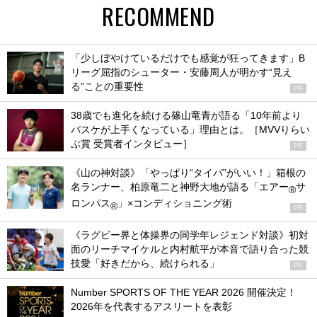
RECOMMEND
「少しぼやけているだけでも感覚が狂ってきます」B
リーグ屈指のシューター・安藤周人が明かす“見え
る”ことの重要性
PR
38歳でも進化を続ける篠山竜青が語る「10年前より
バスケが上手くなっている」理由とは。［MVVりらい
ぶ賞 受賞者インタビュー］
PR
《山の神対談》「やっぱり“タイパ”がいい！」箱根の
名ランナー、柏原竜二と神野大地が語る「エアー
サ
®
ロンパス
」×コンディショニング術
®
PR
《ラグビー界と体操界の同学年レジェンド対談》初対
面のリーチマイケルと内村航平が本音で語り合った競
技愛「好きだから、続けられる」
PR
Number SPORTS OF THE YEAR 2026 開催決定！
2026年を代表するアスリートを表彰