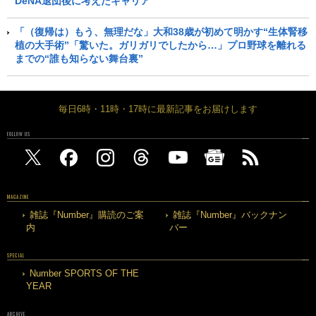
DeNA退団後に考えたキャリア
「（復帰は）もう、無理だな」大和38歳が初めて明かす“生体腎移
植の大手術”「驚いた。ガリガリでしたから…」プロ野球を離れる
までの“誰も知らない舞台裏”
毎日6時・11時・17時に最新記事をお届けします
FOLLOW US
MAGAZINE
雑誌『Number』購読のご案
雑誌『Number』バックナン
内
バー
SPECIAL
Number SPORTS OF THE
YEAR
ARCHIVE