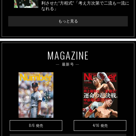
利させた“方程式”「考え方次第で二流も一流に
なれる」
もっと見る
MAGAZINE
最新号
8/6
4/16
発売
発売