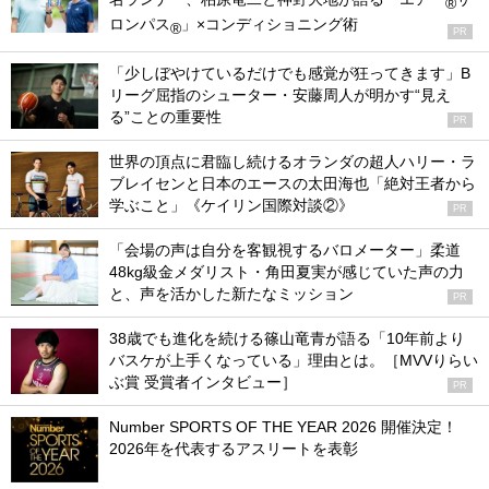
®
ロンパス
」×コンディショニング術
®
PR
「少しぼやけているだけでも感覚が狂ってきます」B
リーグ屈指のシューター・安藤周人が明かす“見え
る”ことの重要性
PR
世界の頂点に君臨し続けるオランダの超人ハリー・ラ
ブレイセンと日本のエースの太田海也「絶対王者から
学ぶこと」《ケイリン国際対談②》
PR
「会場の声は自分を客観視するバロメーター」柔道
48kg級金メダリスト・角田夏実が感じていた声の力
と、声を活かした新たなミッション
PR
38歳でも進化を続ける篠山竜青が語る「10年前より
バスケが上手くなっている」理由とは。［MVVりらい
ぶ賞 受賞者インタビュー］
PR
Number SPORTS OF THE YEAR 2026 開催決定！
2026年を代表するアスリートを表彰