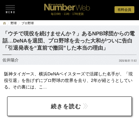
有料会員
毎日6時・11時・17時更新
野球
プロ野球
「ウチで現役を続けませんか？」あるNPB球団からの電
話…DeNAを退団、プロ野球を去った大和がついに告白
「引退発表を“直前で撤回”した本当の理由」
佐井陽介
2026/06/01 11:02
阪神タイガース、横浜DeNAベイスターズで活躍した名手が、「現
役引退」を告げずにプロ野球の世界を去り、2年が経とうとしてい
る。その裏には、こ...
続きを読む