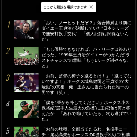
×
ここから競技を選択できます
最新
24時間
週間
「おい、ノーヒットだぞ？」落合博満より前に
ダイエー王貞治が決断していた“日本シリーズ
で無安打投手交代”…「個人記録は関係ないん
だ」
「もし優勝できなければ、パ・リーグは終わり
だった」1999年王貞治ダイエーがつかんだ“ラ
ストチャンス”の意味「もう1リーグ制やろな、
と」
「お前、監督の椅子を蹴るとは！」「蹴ってな
いですよ！」ホークス城島健司と王貞治の“大
騒動”の真相「俺、王さんに当たられた唯一の
男です（笑）」
「僕を4番から外してください」ホークス小久
保裕紀“選手人生最大の危機”に王貞治は何と答
えたか…「あれで逃げていたら、次も逃げてい
た」
「お前の球種、全部当てたるわ」名投手コー
チ・尾花高夫がホークスの0勝投手3人に2桁勝