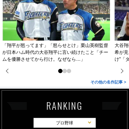
「翔平が怒ってます」「怒らせとけ」栗山英樹監督
大谷翔
が日本ハム時代の大谷翔平に言い続けたこと「チー
希が見
ムを優勝させてから行け。なぜなら…」
け”「
その他の名作記事 >
RANKING
プロ野球