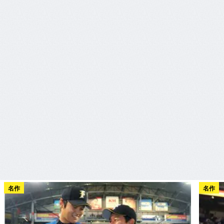
名作
名作