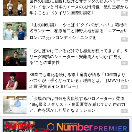
世界の頂点に君臨し続けるオランダの超人ハリー・ラ
ブレイセンと日本のエースの太田海也「絶対王者から
学ぶこと」《ケイリン国際対談②》
PR
《山の神対談》「やっぱり“タイパ”がいい！」箱根の
名ランナー、柏原竜二と神野大地が語る「エアー
サ
®
ロンパス
」×コンディショニング術
®
PR
「少しぼやけているだけでも感覚が狂ってきます」B
リーグ屈指のシューター・安藤周人が明かす“見え
る”ことの重要性
PR
38歳でも進化を続ける篠山竜青が語る「10年前より
バスケが上手くなっている」理由とは。［MVVりらい
ぶ賞 受賞者インタビュー］
PR
「会場の声は自分を客観視するバロメーター」柔道
48kg級金メダリスト・角田夏実が感じていた声の力
と、声を活かした新たなミッション
PR