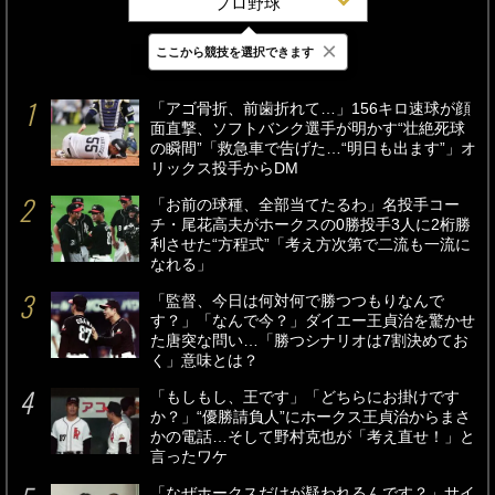
プロ野球
×
ここから競技を選択できます
最新
24時間
週間
「アゴ骨折、前歯折れて…」156キロ速球が顔
面直撃、ソフトバンク選手が明かす“壮絶死球
の瞬間”「救急車で告げた…“明日も出ます”」オ
リックス投手からDM
「お前の球種、全部当てたるわ」名投手コー
チ・尾花高夫がホークスの0勝投手3人に2桁勝
利させた“方程式”「考え方次第で二流も一流に
なれる」
「監督、今日は何対何で勝つつもりなんで
す？」「なんで今？」ダイエー王貞治を驚かせ
た唐突な問い…「勝つシナリオは7割決めてお
く」意味とは？
「もしもし、王です」「どちらにお掛けです
か？」“優勝請負人”にホークス王貞治からまさ
かの電話…そして野村克也が「考え直せ！」と
言ったワケ
「なぜホークスだけが疑われるんです？」サイ