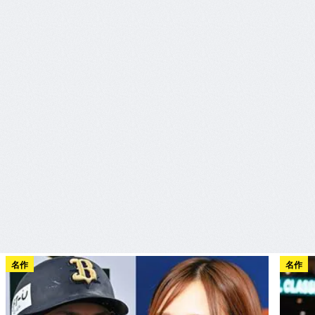
名作
名作