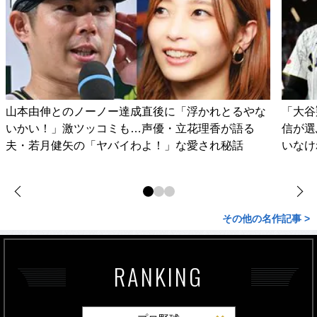
山本由伸とのノーノー達成直後に「浮かれとるやな
「大谷
いかい！」激ツッコミも…声優・立花理香が語る
信が選
夫・若月健矢の「ヤバイわよ！」な愛され秘話
いなけ
その他の名作記事 >
RANKING