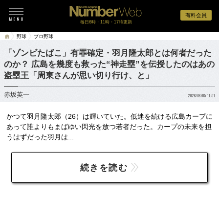
有料会員
毎日6時・11時・17時更新
野球
プロ野球
「ゾンビたばこ」有罪確定・羽月隆太郎とは何者だった
のか？ 広島を幾度も救った“神走塁”を伝授したのはあの
盗塁王「周東さんが思い切り行け、と」
赤坂英一
2026/06/05 11:01
かつて羽月隆太郎（26）は輝いていた。低迷を続ける広島カープに
あって誰よりもまばゆい閃光を放つ若者だった。カープの未来を担
うはずだった羽月は...
続きを読む