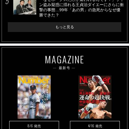
ン盗み疑惑に揺れる王貞治ダイエーにさらに衝
撃の事態…99年「あの男」の急死からなぜ優
勝できた？
もっと見る
MAGAZINE
最新号
8/6
4/16
発売
発売