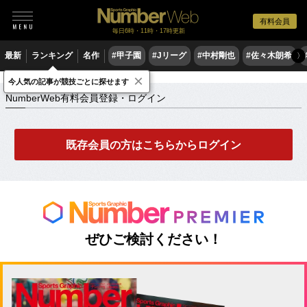
有料会員
毎日6時・11時・17時更新
最新
ランキング
名作
#甲子園
#Jリーグ
#中村剛也
#佐々木朗希
〉
×
NumberWeb有料会員登録・ログイン
今人気の記事が競技ごとに探せます
NumberWeb有料会員登録・ログイン
既存会員の方はこちらからログイン
ぜひご検討ください！