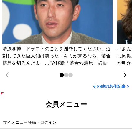
清原和博「ドラフトのことを謝罪してください」遅
「あん
刻してきた巨人側は笑った「キミが来るなら、落合
に同期
博満を切るんだよ」…FA移籍「落合vs清原」騒動
が明か
その他の名作記事 >
会員メニュー
マイメニュー登録・ログイン